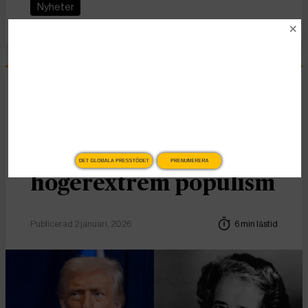
Nyheter
Essä
Vad Hanna Arendt kan
lära oss om
DET GLOBALA PRESSTÖDET
PRENUMERERA
högerextrem populism
Publicerad 2 januari, 2026
6 min lästid