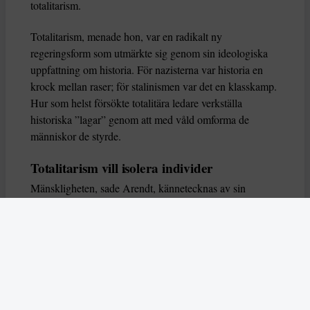
totalitarism.
Totalitarism, menade hon, var en radikalt ny
regeringsform som utmärkte sig genom sin ideologiska
uppfattning om historia. För nazisterna var historia en
krock mellan raser; för stalinismen var det en klasskamp.
Hur som helst försökte totalitära ledare verkställa
historiska ”lagar” genom att med våld omforma de
människor de styrde.
Totalitarism vill isolera individer
Mänskligheten, sade Arendt, kännetecknas av sin
oändliga variation – ingen person kan någonsin helt
ersätta en annan. Totalitarism syftade till att förstöra
detta. Den isolerade individer, upplöste de band genom
vilka de förenar och stärker varandra, och försökte
utplåna den mänskliga personligheten.
Koncentrationslägrens totala dominans gjorde det genom