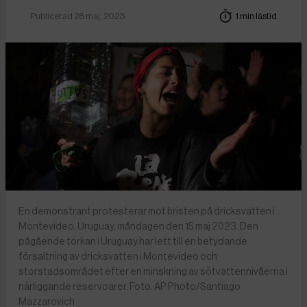
Publicerad 28 maj, 2023
1 min lästid
En demonstrant protesterar mot bristen på dricksvatten i
Montevideo, Uruguay, måndagen den 15 maj 2023. Den
pågående torkan i Uruguay har lett till en betydande
försaltning av dricksvatten i Montevideo och
storstadsområdet efter en minskning av sötvattennivåerna i
närliggande reservoarer. Foto: AP Photo/Santiago
Mazzarovich