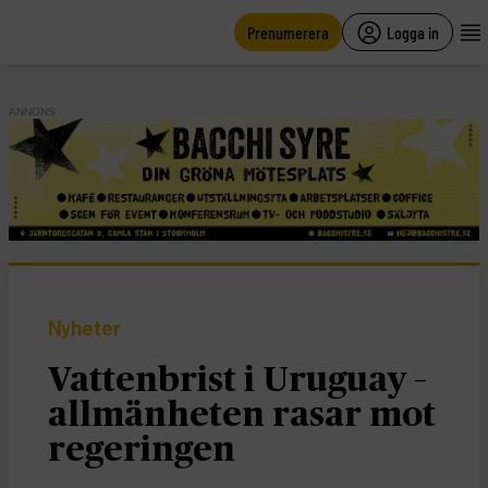
main
content
Prenumerera
Logga in
ANNONS
Nyheter
Vattenbrist i Uruguay –
allmänheten rasar mot
regeringen