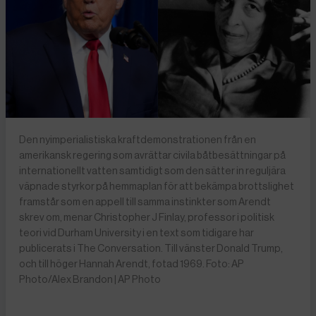
Den nyimperialistiska kraftdemonstrationen från en
amerikansk regering som avrättar civila båtbesättningar på
internationellt vatten samtidigt som den sätter in reguljära
väpnade styrkor på hemmaplan för att bekämpa brottslighet
framstår som en appell till samma instinkter som Arendt
skrev om, menar Christopher J Finlay, professor i politisk
teori vid Durham University i en text som tidigare har
publicerats i The Conversation. Till vänster Donald Trump,
och till höger Hannah Arendt, fotad 1969. Foto: AP
Photo/Alex Brandon | AP Photo