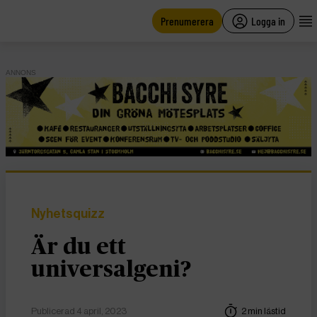
main
content
Prenumerera
Logga in
ANNONS
Nyhetsquizz
Är du ett
universalgeni?
Publicerad 4 april, 2023
2 min lästid