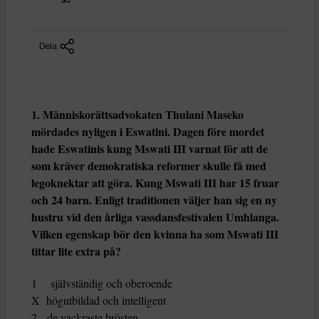
Dela
1. Människorättsadvokaten Thulani Maseko
mördades nyligen i Eswatini. Dagen före mordet
hade Eswatinis kung Mswati III varnat för att de
som kräver demokratiska reformer skulle få med
legoknektar att göra. Kung Mswati III har 15 fruar
och 24 barn. Enligt traditionen väljer han sig en ny
hustru vid den årliga vassdansfestivalen Umhlanga.
Vilken egenskap bör den kvinna ha som Mswati III
tittar lite extra på?
1 självständig och oberoende
X högutbildad och intelligent
2 de vackraste brösten