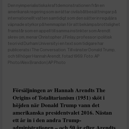
Den nyimperialistiska kraftdemonstrationen från en
amerikansk regering som avrättar civila båtbesättningar på
internationellt vatten samtidigt som den sätter in reguljära
väpnade styrkor på hemmaplan för att bekämpa brottslighet
framstår som en appell till samma instinkter som Arendt
skrev om, menar Christopher J Finlay, professor i politisk
teori vid Durham University i en text som tidigare har
publicerats i The Conversation. Till vänster Donald Trump,
och till höger Hannah Arendt, fotad 1969. Foto: AP
Photo/Alex Brandon | AP Photo
Försäljningen av Hannah Arendts The
Origins of Totalitarianism (1951) sköt i
höjden när Donald Trump vann det
amerikanska presidentvalet 2016. Nästan
ett år in i den andra Trump-
administrationen – och 50 år efter Arendts