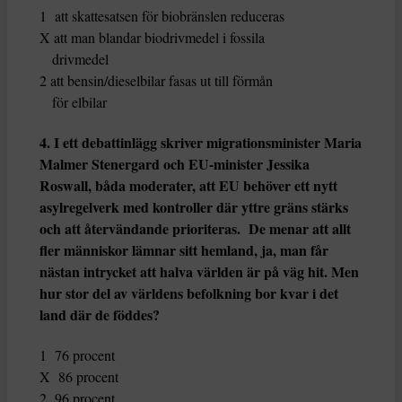
1 att skattesatsen för biobränslen reduceras
X att man blandar biodrivmedel i fossila
drivmedel
2 att bensin/dieselbilar fasas ut till förmån
för elbilar
4. I ett debattinlägg skriver migrationsminister Maria
Malmer Stenergard och EU-minister Jessika
Roswall, båda moderater, att EU behöver ett nytt
asylregelverk med kontroller där yttre gräns stärks
och att återvändande prio­riteras. De menar att allt
fler människor lämnar sitt hemland, ja, man får
nästan intrycket att halva världen är på väg hit. Men
hur stor del av världens befolkning bor kvar i det
land där de föddes?
1 76 procent
X 86 procent
2 96 procent