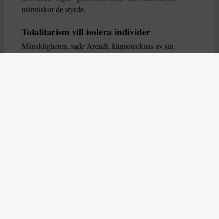
människor de styrde.
Totalitarism vill isolera individer
Mänskligheten, sade Arendt, kännetecknas av sin
oändliga variation – ingen person kan någonsin helt
ersätta en annan. Totalitarism syftade till att förstöra
detta. Den isolerade individer, upplöste de band genom
vilka de förenar och stärker varandra, och försökte
utplåna den mänskliga personligheten.
Koncentrationslägrens totala dominans gjorde det genom
att reducera varje fånge till ”en bunt reaktioner som kan
likvideras och ersättas” innan de dödas. Med alla i
slutändan utsatta för detta hot, gjorde totalitarismen den
mänskliga personen som sådan överflödig.
I stället för att sträva efter stabilitet var totalitarismen
alltid en rörelse som ständigt anstiftade förändring. När
dess propaganda kolliderade med fakta, brutaliserade den