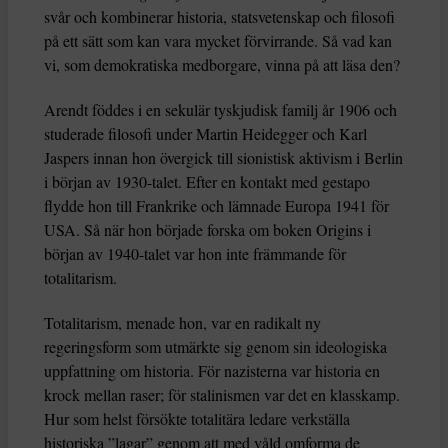
svår och kombinerar historia, statsvetenskap och filosofi
på ett sätt som kan vara mycket förvirrande. Så vad kan
vi, som demokratiska medborgare, vinna på att läsa den?
Arendt föddes i en sekulär tyskjudisk familj år 1906 och
studerade filosofi under Martin Heidegger och Karl
Jaspers innan hon övergick till sionistisk aktivism i Berlin
i början av 1930-talet. Efter en kontakt med gestapo
flydde hon till Frankrike och lämnade Europa 1941 för
USA. Så när hon började forska om boken Origins i
början av 1940-talet var hon inte främmande för
totalitarism.
Totalitarism, menade hon, var en radikalt ny
regeringsform som utmärkte sig genom sin ideologiska
uppfattning om historia. För nazisterna var historia en
krock mellan raser; för stalinismen var det en klasskamp.
Hur som helst försökte totalitära ledare verkställa
historiska ”lagar” genom att med våld omforma de