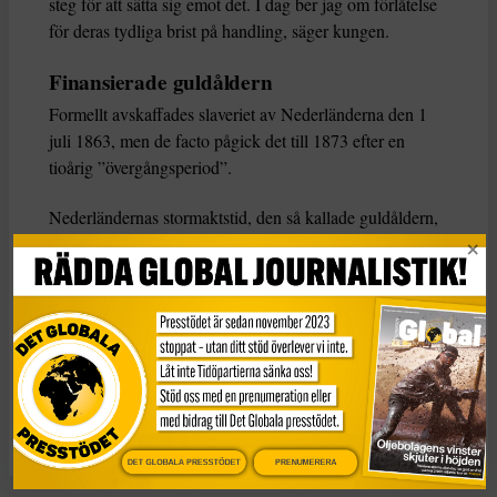
steg för att sätta sig emot det. I dag ber jag om förlåtelse
för deras tydliga brist på handling, säger kungen.
Finansierade guldåldern
Formellt avskaffades slaveriet av Nederländerna den 1
juli 1863, men de facto pågick det till 1873 efter en
tioårig ”övergångsperiod”.
Nederländernas stormaktstid, den så kallade guldåldern,
varade från slutet av 1500-talet till 1600-talet och
finansierades till ingen liten del av de omkring 600 000
slavar som nederländska skepp förde från Afrika till
kolonier i Sydamerika och Karibien.
KATEGORI
Nyheter
DET GLOBALA PRESSTÖDET
PRENUMERERA