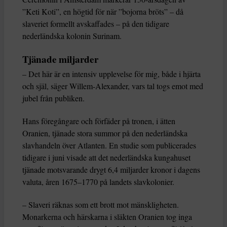
”Keti Koti”, en högtid för när ”bojorna bröts” – då
slaveriet formellt avskaffades – på den tidigare
nederländska kolonin Surinam.
Tjänade miljarder
– Det här är en intensiv upplevelse för mig, både i hjärta
och själ, säger Willem-Alexander, vars tal togs emot med
jubel från publiken.
Hans föregångare och förfäder på tronen, i ätten
Oranien, tjänade stora summor på den nederländska
slavhandeln över Atlanten. En studie som publicerades
tidigare i juni visade att det nederländska kungahuset
tjänade motsvarande drygt 6,4 miljarder kronor i dagens
valuta, åren 1675–1770 på landets slavkolonier.
– Slaveri räknas som ett brott mot mänskligheten.
Monarkerna och härskarna i släkten Oranien tog inga