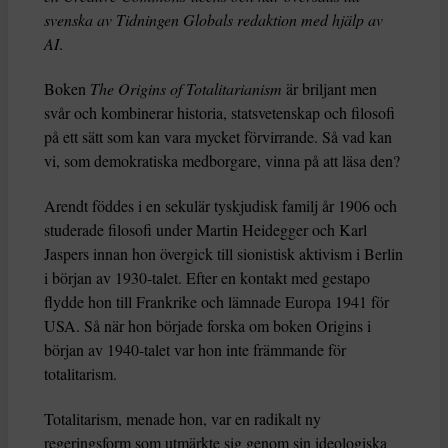
svenska av Tidningen Globals redaktion med hjälp av
AI
.
Boken
The Origins of Totalitarianism
är briljant men
svår och kombinerar historia, statsvetenskap och filosofi
på ett sätt som kan vara mycket förvirrande. Så vad kan
vi, som demokratiska medborgare, vinna på att läsa den?
Arendt föddes i en sekulär tyskjudisk familj år 1906 och
studerade filosofi under Martin Heidegger och Karl
Jaspers innan hon övergick till sionistisk aktivism i Berlin
i början av 1930-talet. Efter en kontakt med gestapo
flydde hon till Frankrike och lämnade Europa 1941 för
USA. Så när hon började forska om boken Origins i
början av 1940-talet var hon inte främmande för
totalitarism.
Totalitarism, menade hon, var en radikalt ny
regeringsform som utmärkte sig genom sin ideologiska