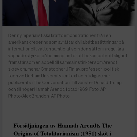
Den nyimperialistiska kraftdemonstrationen från en
amerikansk regering som avrättar civila båtbesättningar på
internationellt vatten samtidigt som den sätter in reguljära
väpnade styrkor på hemmaplan för att bekämpa brottslighet
framstår som en appell till samma instinkter som Arendt
skrev om, menar Christopher J Finlay, professor i politisk
teori vid Durham University i en text som tidigare har
publicerats i The Conversation. Till vänster Donald Trump,
och till höger Hannah Arendt, fotad 1969. Foto: AP
Photo/Alex Brandon | AP Photo
Försäljningen av Hannah Arendts The
Origins of Totalitarianism (1951) sköt i