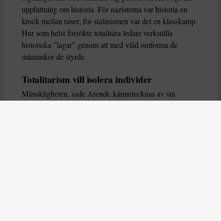
uppfattning om historia. För nazisterna var historia en
krock mellan raser; för stalinismen var det en klasskamp.
Hur som helst försökte totalitära ledare verkställa
historiska ”lagar” genom att med våld omforma de
människor de styrde.
Totalitarism vill isolera individer
Mänskligheten, sade Arendt, kännetecknas av sin
oändliga variation – ingen person kan någonsin helt
ersätta en annan. Totalitarism syftade till att förstöra
detta. Den isolerade individer, upplöste de band genom
vilka de förenar och stärker varandra, och försökte
utplåna den mänskliga personligheten.
Koncentrationslägrens totala dominans gjorde det genom
att reducera varje fånge till ”en bunt reaktioner som kan
likvideras och ersättas” innan de dödas. Med alla i
slutändan utsatta för detta hot, gjorde totalitarismen den