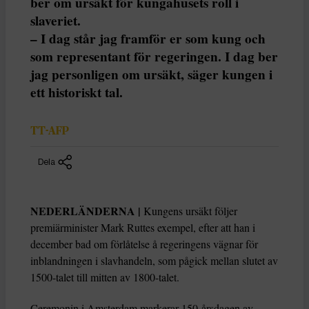
ber om ursäkt för kungahusets roll i
slaveriet.
– I dag står jag framför er som kung och
som representant för regeringen. I dag ber
jag personligen om ursäkt, säger kungen i
ett historiskt tal.
TT-AFP
Dela
NEDERLÄNDERNA |
Kungens ursäkt följer
premiärminister Mark Ruttes exempel, efter att han i
december bad om förlåtelse å regeringens vägnar för
inblandningen i slavhandeln, som pågick mellan slutet av
1500-talet till mitten av 1800-talet.
Ceremonin i Amsterdam markerar 150-årsdagen av