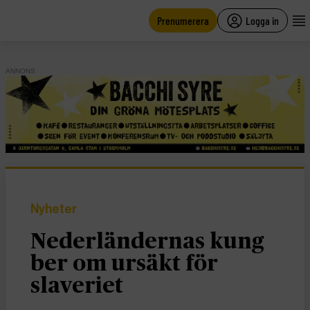
main
content
Prenumerera
Logga in
ANNONS
Nyheter
Nederländernas kung
ber om ursäkt för
slaveriet