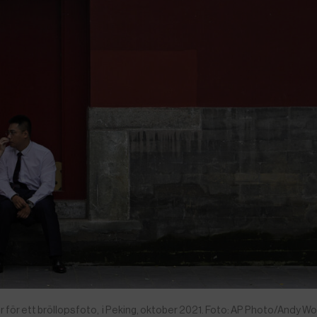
r för ett bröllopsfoto, i Peking, oktober 2021. Foto: AP Photo/Andy W