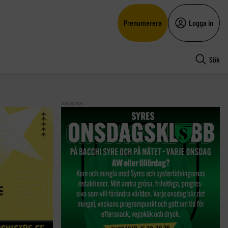
Prenumerera
Logga in
Sök
ANNONS