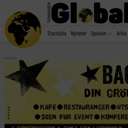
main
content
Startsida
Nyheter
Opinion
Arkiv
ANNONS