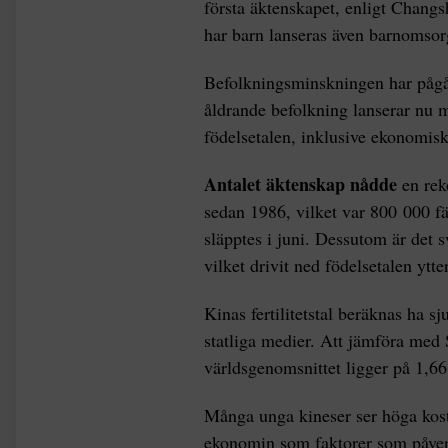
första äktenskapet, enligt Changs
har barn lanseras även barnomsorgs
Befolkningsminskningen har pågåt
åldrande befolkning lanserar nu m
födelsetalen, inklusive ekonomis
Antalet äktenskap nådde
en rek
sedan 1986, vilket var 800 000 fär
släpptes i juni. Dessutom är det s
vilket drivit ned födelsetalen ytte
Kinas fertilitetstal beräknas ha sj
statliga medier. Att jämföra med 
världsgenomsnittet ligger på 1,66
Många unga kineser ser höga kos
ekonomin som faktorer som påverk