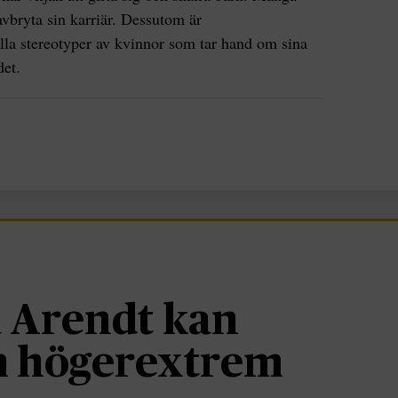
avbryta sin karriär. Dessutom är
lla stereotyper av kvinnor som tar hand om sina
det.
 Arendt kan
om högerextrem