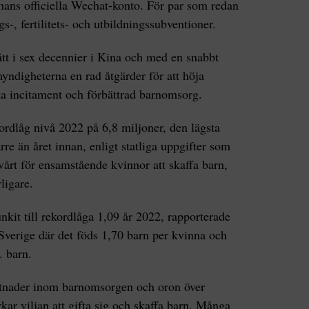
hans officiella Wechat-konto. För par som redan
-, fertilitets- och utbildningssubventioner.
t i sex decennier i Kina och med en snabbt
yndigheterna en rad åtgärder för att höja
ka incitament och förbättrad barnomsorg.
ordlåg nivå 2022 på 6,8 miljoner, den lägsta
re än året innan, enligt statliga uppgifter som
vårt för ensamstående kvinnor att skaffa barn,
rligare.
unkit till rekordlåga 1,09 år 2022, rapporterade
Sverige där det föds 1,70 barn per kvinna och
. barn.
tnader inom barnomsorgen och oron över
ar viljan att gifta sig och skaffa barn. Många