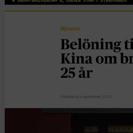
Nyheter
Belöning ti
Kina om b
25 år
Publicerad 4 september, 2023