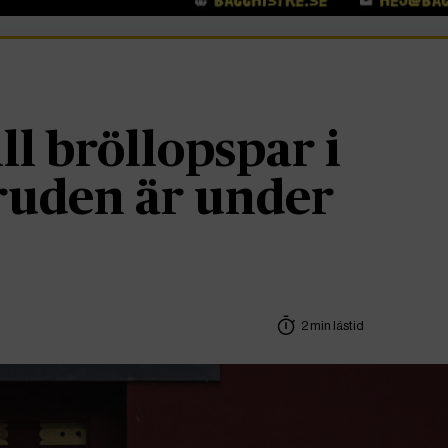
ll bröllopspar i
ruden är under
2 min lästid