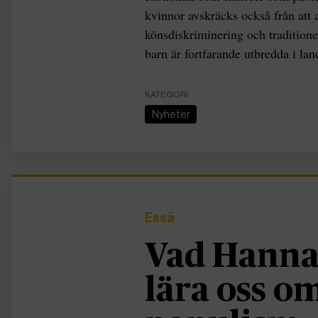
kvinnor avskräcks också från att 
könsdiskriminering och traditione
barn är fortfarande utbredda i lan
KATEGORI
Nyheter
Essä
Vad Hanna
lära oss 