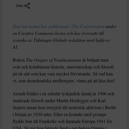
Dela
Den här texten har publicerats i The Conversation
under
en Creative Commons-licens och har översatts till
svenska av Tidningen Globals redaktion med hjälp av
AI
.
Boken
The Origins of Totalitarianism
är briljant men
svår och kombinerar historia, statsvetenskap och filosofi
på ett sätt som kan vara mycket förvirrande. Så vad kan
vi, som demokratiska medborgare, vinna på att läsa den?
Arendt föddes i en sekulär tyskjudisk familj år 1906 och
studerade filosofi under Martin Heidegger och Karl
Jaspers innan hon övergick till sionistisk aktivism i Berlin
i början av 1930-talet. Efter en kontakt med gestapo
flydde hon till Frankrike och lämnade Europa 1941 för
USA. Så när hon började forska om boken Origins i