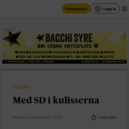
main
content
Prenumerera
Logga in
ANNONS
Ledare
Med SD i kulisserna
Publicerad 5 september, 2023
2 min lästid