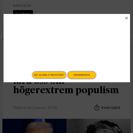
KATEGORI
Ledare
Essä
Vad Hanna Arendt kan
DET GLOBALA PRESSTÖDET
PRENUMERERA
lära oss om
högerextrem populism
Publicerad 2 januari, 2026
6 min lästid