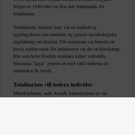
början av 1940-talet var hon inte främmande för
totalitarism.
Totalitarism, menade hon, var en radikalt ny
regeringsform som utmärkte sig genom sin ideologiska
uppfattning om historia. För nazisterna var historia en
krock mellan raser; för stalinismen var det en klasskamp.
Hur som helst försökte totalitära ledare verkställa
historiska ”lagar” genom att med våld omforma de
människor de styrde.
Totalitarism vill isolera individer
Mänskligheten, sade Arendt, kännetecknas av sin
oändliga variation – ingen person kan någonsin helt
ersätta en annan. Totalitarism syftade till att förstöra
detta. Den isolerade individer, upplöste de band genom
vilka de förenar och stärker varandra, och försökte
utplåna den mänskliga personligheten.