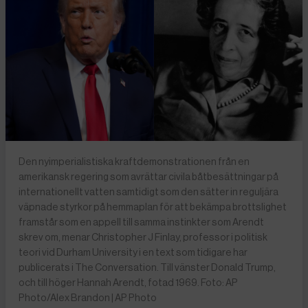
Den nyimperialistiska kraftdemonstrationen från en
amerikansk regering som avrättar civila båtbesättningar på
internationellt vatten samtidigt som den sätter in reguljära
väpnade styrkor på hemmaplan för att bekämpa brottslighet
framstår som en appell till samma instinkter som Arendt
skrev om, menar Christopher J Finlay, professor i politisk
teori vid Durham University i en text som tidigare har
publicerats i The Conversation. Till vänster Donald Trump,
och till höger Hannah Arendt, fotad 1969. Foto: AP
Photo/Alex Brandon | AP Photo