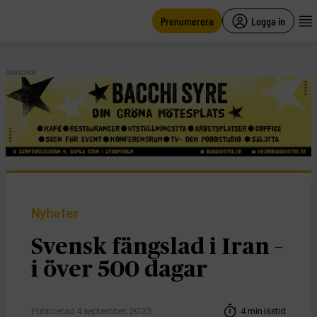
main
content
Prenumerera
Logga in
ANNONS
Nyheter
Svensk fängslad i Iran –
i över 500 dagar
Publicerad 4 september, 2023
4 min lästid