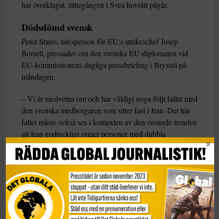
har överklagat, rättegången i Svea hovrätt pågår.
Dödsdömd svensk
Peter Stano, talesperson för EU:s utrikeschef Josep
Borrell, pressades om den svenska EU-diplomaten vid
EU-kommissionens dagliga pressbriefing i Bryssel på
måndagen.
– Vi är medvetna om och har väldigt noga följt fallet med
den svenska medborgaren som sitter fast i Iran. Det här
fallet måste också ses i kontexten av den oroande trenden
att Iran godtyckligt griper personer med dubbla
medborgarskap av politiska skäl, säger Stano – som dock
inte vill gå in på vad EU har för ansvar att agera.
Gripandet av den svenska diplomaten är samtidigt ett av
flera fall som gjort att relationerna mellan Sverige och
Iran varit mycket ansträngda de senaste åren.