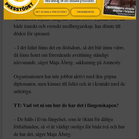
I maj i år avrättades svenskiraniern Habib Chaab,
anklagad för terrorbrott. Samtidigt sitter läkaren
DET GLOBALA PRESSTÖDET
PRENUMERERA
Ahmadreza Djalali fängslad sedan 2016. Djalali, som har
både iranskt och svenskt medborgarskap, har dömts till
döden för spioneri.
– I det fallet finns det en dödsdom, så det blir ännu värre,
då finns hotet om förestående avrättning ständigt
närvarande, säger Maja Åberg, sakkunnig på Amnesty.
Organisationen har inte jobbat aktivt med den gripna
diplomaten, men känner till fallet och är i kontakt med de
anhöriga.
TT: Vad vet ni om hur de har det i fångenskapen?
– De hålls i Evin-fängelset, som är ökänt för dåliga
förhållanden, så vi är väldigt oroliga för båda två och hur
de har det, säger Maja Åberg.