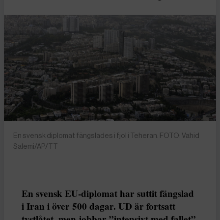
En svensk diplomat fängslades i fjol i Teheran. FOTO: Vahid
Salemi/AP/TT
En svensk EU-diplomat har suttit fängslad
i Iran i över 500 dagar. UD är fortsatt
tystlåtet, men jobbar ”intensivt med fallet”.