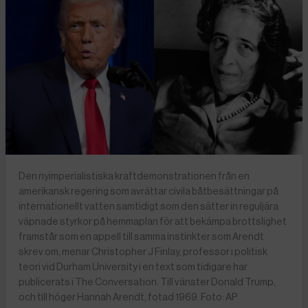
Den nyimperialistiska kraftdemonstrationen från en
amerikansk regering som avrättar civila båtbesättningar på
internationellt vatten samtidigt som den sätter in reguljära
väpnade styrkor på hemmaplan för att bekämpa brottslighet
framstår som en appell till samma instinkter som Arendt
skrev om, menar Christopher J Finlay, professor i politisk
teori vid Durham University i en text som tidigare har
publicerats i The Conversation. Till vänster Donald Trump,
och till höger Hannah Arendt, fotad 1969. Foto: AP