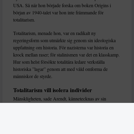
USA. Så när hon började forska om boken Origins i
början av 1940-talet var hon inte främmande för
totalitarism.
Totalitarism, menade hon, var en radikalt ny
regeringsform som utmärkte sig genom sin ideologiska
uppfattning om historia. För nazisterna var historia en
krock mellan raser; för stalinismen var det en klasskamp.
Hur som helst försökte totalitära ledare verkställa
historiska ”lagar” genom att med våld omforma de
människor de styrde.
Totalitarism vill isolera individer
Mänskligheten, sade Arendt, kännetecknas av sin
oändliga variation – ingen person kan någonsin helt
ersätta en annan. Totalitarism syftade till att förstöra
detta. Den isolerade individer, upplöste de band genom
vilka de förenar och stärker varandra, och försökte