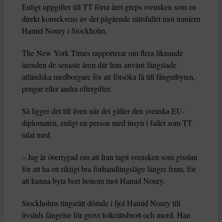
Enligt uppgifter till TT förra året greps svensken som en
direkt konsekvens av det pågående rättsfallet mot iraniern
Hamid Noury i Stockholm.
The New York Times rapporterar om flera liknande
ärenden de senaste åren där Iran använt fängslade
utländska medborgare för att försöka få till fångutbyten,
pengar eller andra eftergifter.
Så ligger det till även när det gäller den svenska EU-
diplomaten, enligt en person med insyn i fallet som TT
talat med.
– Jag är övertygad om att Iran tagit svensken som gisslan
för att ha ett riktigt bra förhandlingsläge längre fram, för
att kunna byta bort honom mot Hamid Noury.
Stockholms tingsrätt dömde i fjol Hamid Noury till
livstids fängelse för grovt folkrättsbrott och mord. Han