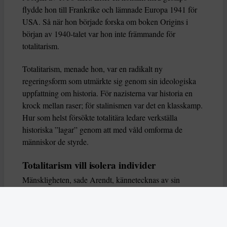
flydde hon till Frankrike och lämnade Europa 1941 för
USA. Så när hon började forska om boken Origins i
början av 1940-talet var hon inte främmande för
totalitarism.
Totalitarism, menade hon, var en radikalt ny
regeringsform som utmärkte sig genom sin ideologiska
uppfattning om historia. För nazisterna var historia en
krock mellan raser; för stalinismen var det en klasskamp.
Hur som helst försökte totalitära ledare verkställa
historiska ”lagar” genom att med våld omforma de
människor de styrde.
Totalitarism vill isolera individer
Mänskligheten, sade Arendt, kännetecknas av sin
oändliga variation – ingen person kan någonsin helt
ersätta en annan. Totalitarism syftade till att förstöra
detta. Den isolerade individer, upplöste de band genom