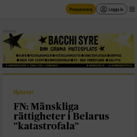
main
content
Prenumerera
Logga in
ANNONS
Nyheter
FN: Mänskliga
rättigheter i Belarus
”katastrofala”