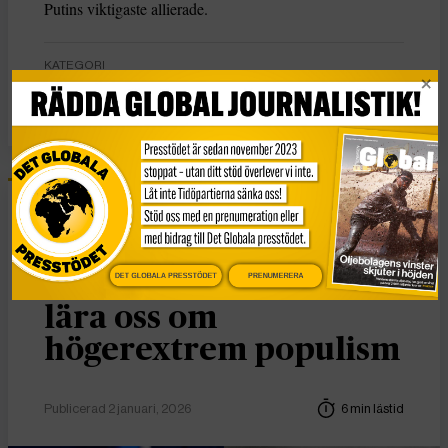
Putins viktigaste allierade.
KATEGORI
Nyheter
Essä
Vad Hanna Arendt kan
DET GLOBALA PRESSTÖDET
PRENUMERERA
lära oss om
högerextrem populism
Publicerad 2 januari, 2026
6 min lästid