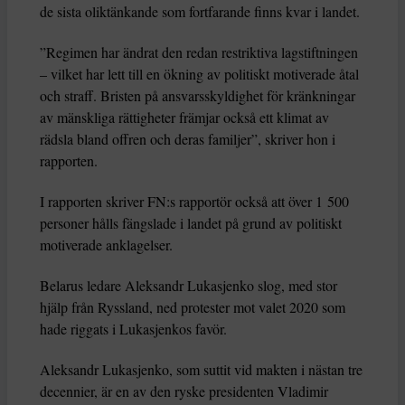
de sista oliktänkande som fortfarande finns kvar i landet.
”Regimen har ändrat den redan restriktiva lagstiftningen
– vilket har lett till en ökning av politiskt motiverade åtal
och straff. Bristen på ansvarsskyldighet för kränkningar
av mänskliga rättigheter främjar också ett klimat av
rädsla bland offren och deras familjer”, skriver hon i
rapporten.
I rapporten skriver FN:s rapportör också att över 1 500
personer hålls fängslade i landet på grund av politiskt
motiverade anklagelser.
Belarus ledare Aleksandr Lukasjenko slog, med stor
hjälp från Ryssland, ned protester mot valet 2020 som
hade riggats i Lukasjenkos favör.
Aleksandr Lukasjenko, som suttit vid makten i nästan tre
decennier, är en av den ryske presidenten Vladimir