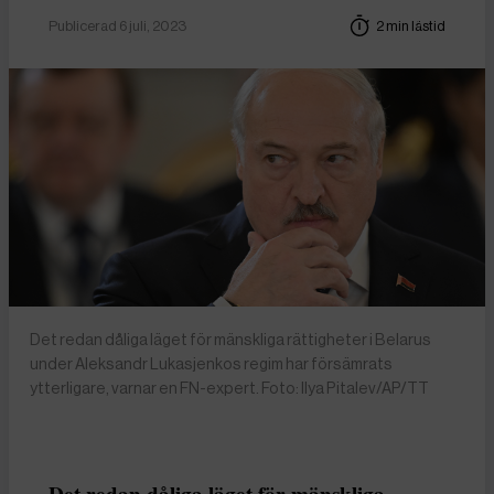
Publicerad 6 juli, 2023
2 min lästid
Det redan dåliga läget för mänskliga rättigheter i Belarus
under Aleksandr Lukasjenkos regim har försämrats
ytterligare, varnar en FN-expert. Foto: Ilya Pitalev/AP/TT
Det redan dåliga läget för mänskliga