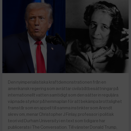
Den nyimperialistiska kraftdemonstrationen från en
amerikansk regering som avrättar civila båtbesättningar på
internationellt vatten samtidigt som den sätter in reguljära
väpnade styrkor på hemmaplan för att bekämpa brottslighet
framstår som en appell till samma instinkter som Arendt
skrev om, menar Christopher J Finlay, professor i politisk
teori vid Durham University i en text som tidigare har
publicerats i The Conversation. Till vänster Donald Trump,