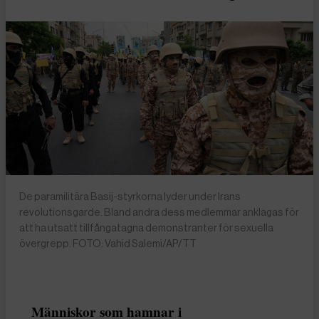
De paramilitära Basij-styrkorna lyder under Irans
revolutionsgarde. Bland andra dess medlemmar anklagas för
att ha utsatt tillfångatagna demonstranter för sexuella
övergrepp. FOTO: Vahid Salemi/AP/TT
Människor som hamnar i