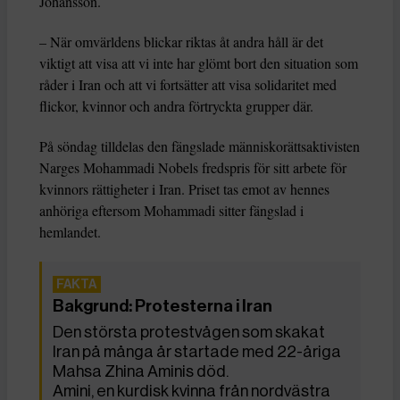
Johansson.
– När omvärldens blickar riktas åt andra håll är det
viktigt att visa att vi inte har glömt bort den situation som
råder i Iran och att vi fortsätter att visa solidaritet med
flickor, kvinnor och andra förtryckta grupper där.
På söndag tilldelas den fängslade människorättsaktivisten
Narges Mohammadi Nobels fredspris för sitt arbete för
kvinnors rättigheter i Iran. Priset tas emot av hennes
anhöriga eftersom Mohammadi sitter fängslad i
hemlandet.
Bakgrund: Protesterna i Iran
Den största protestvågen som skakat
Iran på många år startade med 22-åriga
Mahsa Zhina Aminis död.
Amini, en kurdisk kvinna från nordvästra