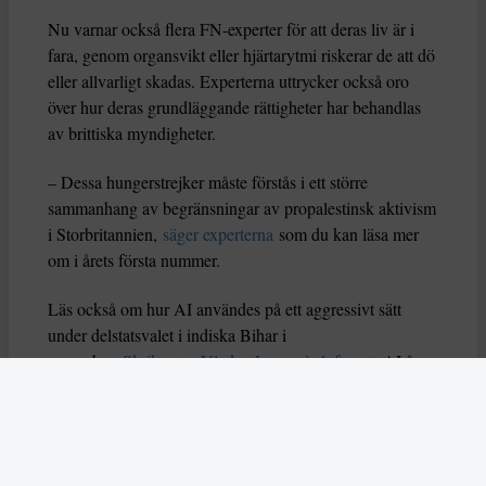
Nu varnar också flera FN-experter för att deras liv är i
fara, genom organsvikt eller hjärtarytmi riskerar de att dö
eller allvarligt skadas. Experterna uttrycker också oro
över hur deras grundläggande rättigheter har behandlas
av brittiska myndigheter.
– Dessa hungerstrejker måste förstås i ett större
sammanhang av begränsningar av propalestinsk aktivism
i Storbritannien,
säger experterna
som du kan läsa mer
om i årets första nummer.
Läs också om hur AI användes på ett aggressivt sätt
under delstatsvalet i indiska Bihar i
november.
Skribenten Vladan Lausevic lyfter att
AI å
ena sidan kan bidra till att sprida viktig information och
öka politiskt deltagande, men å andra sidan också kan
orsaka problem om den missbrukas. Han skriver: ”Utan
tydliga regler, etiska riktlinjer och system för att granska