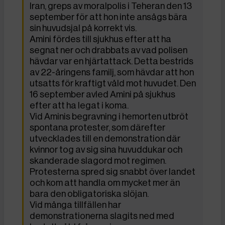
Iran, greps av moralpolis i Teheran den 13
september för att hon inte ansågs bära
sin huvudsjal på korrekt vis.
Amini fördes till sjukhus efter att ha
segnat ner och drabbats av vad polisen
hävdar var en hjärtattack. Detta bestrids
av 22-åringens familj, som hävdar att hon
utsatts för kraftigt våld mot huvudet. Den
16 september avled Amini på sjukhus
efter att ha legat i koma.
Vid Aminis begravning i hemorten utbröt
spontana protester, som därefter
utvecklades till en demonstration där
kvinnor tog av sig sina huvuddukar och
skanderade slagord mot regimen.
Protesterna spred sig snabbt över landet
och kom att handla om mycket mer än
bara den obligatoriska slöjan.
Vid många tillfällen har
demonstrationerna slagits ned med