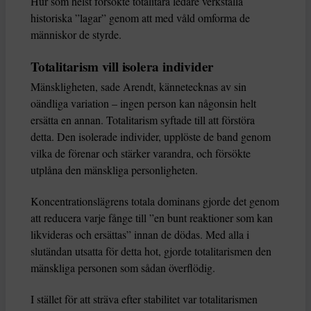
Hur som helst försökte totalitära ledare verkställa
historiska ”lagar” genom att med våld omforma de
människor de styrde.
Totalitarism vill isolera individer
Mänskligheten, sade Arendt, kännetecknas av sin
oändliga variation – ingen person kan någonsin helt
ersätta en annan. Totalitarism syftade till att förstöra
detta. Den isolerade individer, upplöste de band genom
vilka de förenar och stärker varandra, och försökte
utplåna den mänskliga personligheten.
Koncentrationslägrens totala dominans gjorde det genom
att reducera varje fånge till ”en bunt reaktioner som kan
likvideras och ersättas” innan de dödas. Med alla i
slutändan utsatta för detta hot, gjorde totalitarismen den
mänskliga personen som sådan överflödig.
I stället för att sträva efter stabilitet var totalitarismen