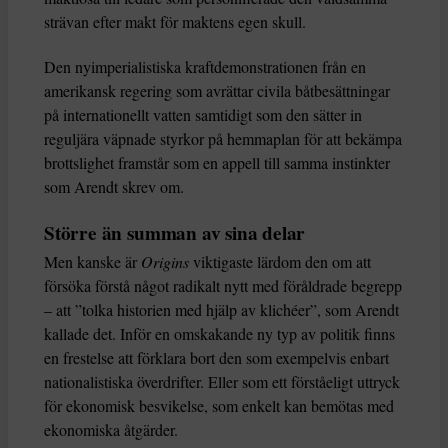
strävan efter makt för maktens egen skull.
Den nyimperialistiska kraftdemonstrationen från en
amerikansk regering som avrättar civila båtbesättningar
på internationellt vatten samtidigt som den sätter in
reguljära väpnade styrkor på hemmaplan för att bekämpa
brottslighet framstår som en appell till samma instinkter
som Arendt skrev om.
Större än summan av sina delar
Men kanske är
Origins
viktigaste lärdom den om att
försöka förstå något radikalt nytt med föråldrade begrepp
– att ”tolka historien med hjälp av klichéer”, som Arendt
kallade det. Inför en omskakande ny typ av politik finns
en frestelse att förklara bort den som exempelvis enbart
nationalistiska överdrifter. Eller som ett förståeligt uttryck
för ekonomisk besvikelse, som enkelt kan bemötas med
ekonomiska åtgärder.