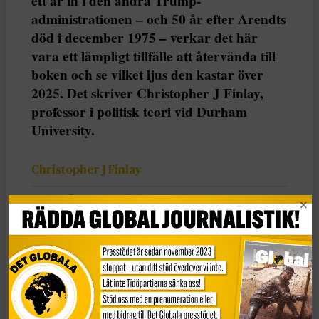
ett år in i den andra Trump-
administrationen – och 50 år efter Arendts
död i december 1975 – verkar det här
vara ett lämpligt tillfälle att återvända till
boken och se vilket ljus den kastar över
2025. Det skriver Christopher J Finlay,
professor i politisk teori vid Durham
University.
Christopher J Finlay
Dela
Den här texten har publicerats i The Conversation
under
en Creative Commons-licens och har översatts till
svenska av Tidningen Globals redaktion med hjälp av
AI
.