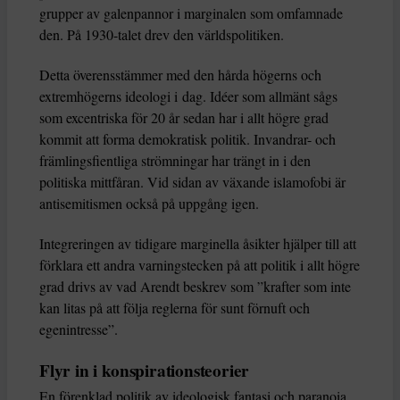
grupper av galenpannor i marginalen som omfamnade
den. På 1930-talet drev den världspolitiken.
Detta överensstämmer med den hårda högerns och
extremhögerns ideologi i dag. Idéer som allmänt sågs
som excentriska för 20 år sedan har i allt högre grad
kommit att forma demokratisk politik. Invandrar- och
främlingsfientliga strömningar har trängt in i den
politiska mittfåran. Vid sidan av växande islamofobi är
antisemitismen också på uppgång igen.
Integreringen av tidigare marginella åsikter hjälper till att
förklara ett andra varningstecken på att politik i allt högre
grad drivs av vad Arendt beskrev som ”krafter som inte
kan litas på att följa reglerna för sunt förnuft och
egenintresse”.
Flyr in i konspirationsteorier
En förenklad politik av ideologisk fantasi och paranoia