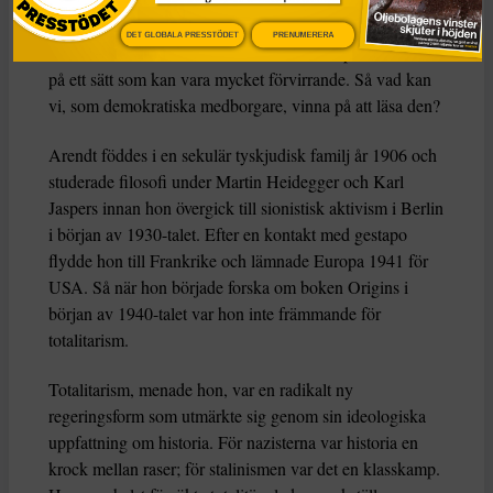
Boken
The Origins of Totalitarianism
är briljant men
DET GLOBALA PRESSTÖDET
PRENUMERERA
svår och kombinerar historia, statsvetenskap och filosofi
på ett sätt som kan vara mycket förvirrande. Så vad kan
vi, som demokratiska medborgare, vinna på att läsa den?
Arendt föddes i en sekulär tyskjudisk familj år 1906 och
studerade filosofi under Martin Heidegger och Karl
Jaspers innan hon övergick till sionistisk aktivism i Berlin
i början av 1930-talet. Efter en kontakt med gestapo
flydde hon till Frankrike och lämnade Europa 1941 för
USA. Så när hon började forska om boken Origins i
början av 1940-talet var hon inte främmande för
totalitarism.
Totalitarism, menade hon, var en radikalt ny
regeringsform som utmärkte sig genom sin ideologiska
uppfattning om historia. För nazisterna var historia en
krock mellan raser; för stalinismen var det en klasskamp.