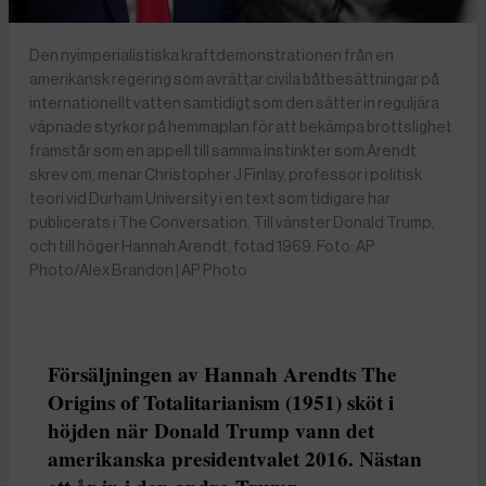
Den nyimperialistiska kraftdemonstrationen från en
amerikansk regering som avrättar civila båtbesättningar på
internationellt vatten samtidigt som den sätter in reguljära
väpnade styrkor på hemmaplan för att bekämpa brottslighet
framstår som en appell till samma instinkter som Arendt
skrev om, menar Christopher J Finlay, professor i politisk
teori vid Durham University i en text som tidigare har
publicerats i The Conversation. Till vänster Donald Trump,
och till höger Hannah Arendt, fotad 1969. Foto: AP
Photo/Alex Brandon | AP Photo
Försäljningen av Hannah Arendts The
Origins of Totalitarianism (1951) sköt i
höjden när Donald Trump vann det
amerikanska presidentvalet 2016. Nästan