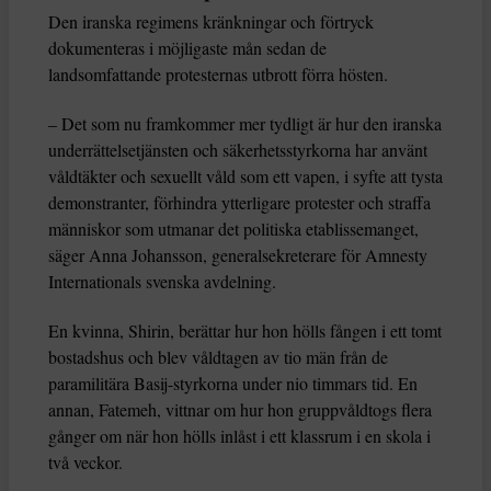
Den iranska regimens kränkningar och förtryck
dokumenteras i möjligaste mån sedan de
landsomfattande protesternas utbrott förra hösten.
– Det som nu framkommer mer tydligt är hur den iranska
underrättelsetjänsten och säkerhetsstyrkorna har använt
våldtäkter och sexuellt våld som ett vapen, i syfte att tysta
demonstranter, förhindra ytterligare protester och straffa
människor som utmanar det politiska etablissemanget,
säger Anna Johansson, generalsekreterare för Amnesty
Internationals svenska avdelning.
En kvinna, Shirin, berättar hur hon hölls fången i ett tomt
bostadshus och blev våldtagen av tio män från de
paramilitära Basij-styrkorna under nio timmars tid. En
annan, Fatemeh, vittnar om hur hon gruppvåldtogs flera
gånger om när hon hölls inlåst i ett klassrum i en skola i
två veckor.