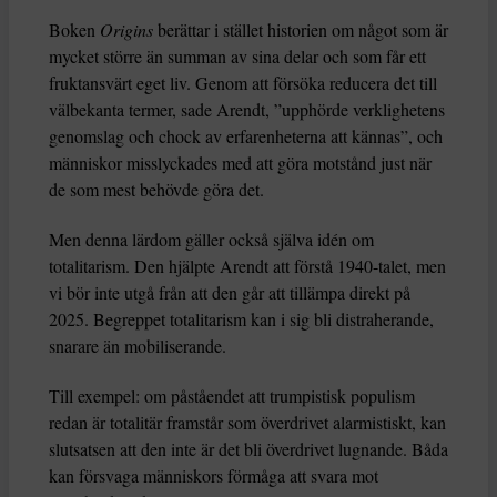
Boken
Origins
berättar i stället historien om något som är
mycket större än summan av sina delar och som får ett
fruktansvärt eget liv. Genom att försöka reducera det till
välbekanta termer, sade Arendt, ”upphörde verklighetens
genomslag och chock av erfarenheterna att kännas”, och
människor misslyckades med att göra motstånd just när
de som mest behövde göra det.
Men denna lärdom gäller också själva idén om
totalitarism. Den hjälpte Arendt att förstå 1940-talet, men
vi bör inte utgå från att den går att tillämpa direkt på
2025. Begreppet totalitarism kan i sig bli distraherande,
snarare än mobiliserande.
Till exempel: om påståendet att trumpistisk populism
redan är totalitär framstår som överdrivet alarmistiskt, kan
slutsatsen att den inte är det bli överdrivet lugnande. Båda
kan försvaga människors förmåga att svara mot