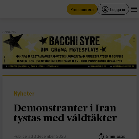
main
content
Prenumerera
Logga in
ANNONS
Nyheter
Demonstranter i Iran
tystas med våldtäkter
Publicerad 8 december, 2023
5 min lästid