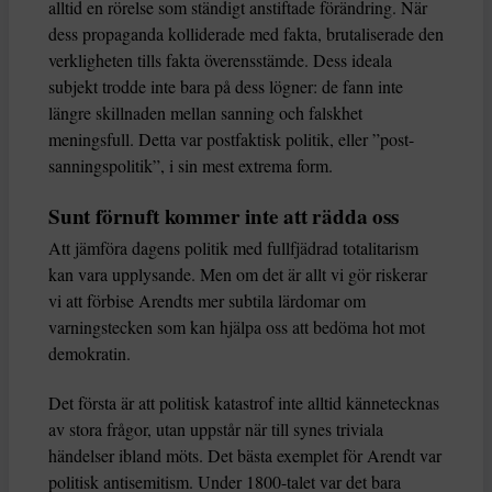
alltid en rörelse som ständigt anstiftade förändring. När
dess propaganda kolliderade med fakta, brutaliserade den
verkligheten tills fakta överensstämde. Dess ideala
subjekt trodde inte bara på dess lögner: de fann inte
längre skillnaden mellan sanning och falskhet
meningsfull. Detta var postfaktisk politik, eller ”post-
sanningspolitik”, i sin mest extrema form.
Sunt förnuft kommer inte att rädda oss
Att jämföra dagens politik med fullfjädrad totalitarism
kan vara upplysande. Men om det är allt vi gör riskerar
vi att förbise Arendts mer subtila lärdomar om
varningstecken som kan hjälpa oss att bedöma hot mot
demokratin.
Det första är att politisk katastrof inte alltid kännetecknas
av stora frågor, utan uppstår när till synes triviala
händelser ibland möts. Det bästa exemplet för Arendt var
politisk antisemitism. Under 1800-talet var det bara