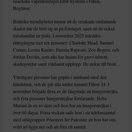
israeliska vapenföretaget Elbit Systems i Filton,
Brighton.
Brittiska myndigheter menar att de orsakade omfattande
skador när de bröt sig in på företaget, samt att de också
misshandlat en polis. I november 2025 inleddes
rättegången mot sex personer: Charlotte Head, Samuel
Corner, Leona Kamio, Fatema Rajwani, Zoe Rogers, och
Jordan Devlin, som alla har åtalats för grovt inbrott,
skadegörelse samt våldsamt upplopp. De nekar till brott.
Ytterligare personer har gripits i samband med den
händelsen, och de går alla under namnet Filton 24. I
november började flera av de fängslade att hungerstrejka,
och fyra personer hungerstrejkar fortfarande. Heba
Muraisi är en av dem och hon har nu hungerstrejkat i
över 60 dagar. Förra veckan sade hon i ett telefonsamtal
med stödgruppen Prisoners for Palestine att hon har ont,
svårt att ligga ner och att föra ett samtal.