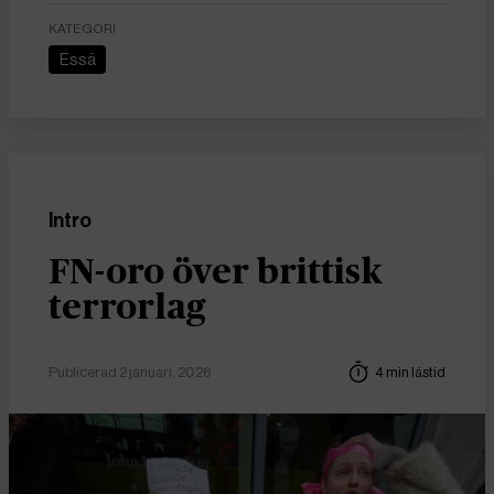
KATEGORI
Essä
Intro
FN-oro över brittisk
terrorlag
Publicerad 2 januari, 2026
4 min lästid