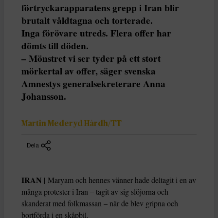
förtryckarapparatens grepp i Iran blir
brutalt våldtagna och torterade.
Inga förövare utreds. Flera offer har
dömts till döden.
– Mönstret vi ser tyder på ett stort
mörkertal av offer, säger svenska
Amnestys generalsekreterare Anna
Johansson.
Martin Mederyd Hårdh/TT
Dela
IRAN |
Maryam och hennes vänner hade deltagit i en av
många protester i Iran – tagit av sig slöjorna och
skanderat med folkmassan – när de blev gripna och
bortförda i en skåpbil.