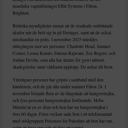
israeliska vapenföretaget Elbit Systems i Filton,
Brighton.
Brittiska myndigheter menar att de orsakade omfattande
skador när de bröt sig in på företaget, samt att de också
misshandlat en polis. I november 2025 inleddes
rättegången mot sex personer: Charlotte Head, Samuel
Corner, Leona Kamio, Fatema Rajwani, Zoe Rogers, och
Jordan Devlin, som alla har åtalats för grovt inbrott,
skadegörelse samt våldsamt upplopp. De nekar till brott.
Ytterligare personer har gripits i samband med den
händelsen, och de går alla under namnet Filton 24. I
november började flera av de fängslade att hungerstrejka,
och fyra personer hungerstrejkar fortfarande. Heba
Muraisi är en av dem och hon har nu hungerstrejkat i
över 60 dagar. Förra veckan sade hon i ett telefonsamtal
med stödgruppen Prisoners for Palestine att hon har ont,
svårt att ligga ner och att föra ett samtal.