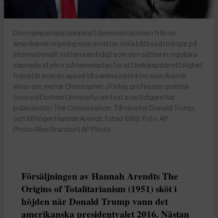
Den nyimperialistiska kraftdemonstrationen från en
amerikansk regering som avrättar civila båtbesättningar på
internationellt vatten samtidigt som den sätter in reguljära
väpnade styrkor på hemmaplan för att bekämpa brottslighet
framstår som en appell till samma instinkter som Arendt
skrev om, menar Christopher J Finlay, professor i politisk
teori vid Durham University i en text som tidigare har
publicerats i The Conversation. Till vänster Donald Trump,
och till höger Hannah Arendt, fotad 1969. Foto: AP
Photo/Alex Brandon | AP Photo
Försäljningen av Hannah Arendts The
Origins of Totalitarianism (1951) sköt i
höjden när Donald Trump vann det
amerikanska presidentvalet 2016. Nästan