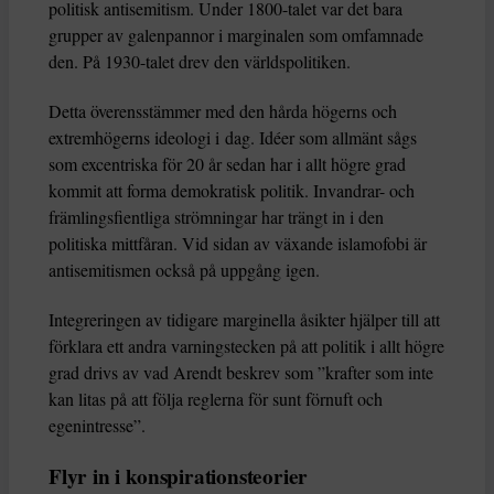
politisk antisemitism. Under 1800-talet var det bara
grupper av galenpannor i marginalen som omfamnade
den. På 1930-talet drev den världspolitiken.
Detta överensstämmer med den hårda högerns och
extremhögerns ideologi i dag. Idéer som allmänt sågs
som excentriska för 20 år sedan har i allt högre grad
kommit att forma demokratisk politik. Invandrar- och
främlingsfientliga strömningar har trängt in i den
politiska mittfåran. Vid sidan av växande islamofobi är
antisemitismen också på uppgång igen.
Integreringen av tidigare marginella åsikter hjälper till att
förklara ett andra varningstecken på att politik i allt högre
grad drivs av vad Arendt beskrev som ”krafter som inte
kan litas på att följa reglerna för sunt förnuft och
egenintresse”.
Flyr in i konspirationsteorier