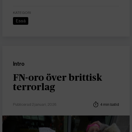
KATEGORI
Essä
Intro
FN-oro över brittisk
terrorlag
Publicerad 2 januari, 2026
4 min lästid