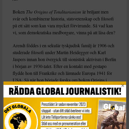
Boken
The Origins of Totalitarianism
är briljant men
svår och kombinerar historia, statsvetenskap och filosofi
på ett sätt som kan vara mycket förvirrande. Så vad kan
vi, som demokratiska medborgare, vinna på att läsa den?
Arendt föddes i en sekulär tyskjudisk familj år 1906 och
studerade filosofi under Martin Heidegger och Karl
Jaspers innan hon övergick till sionistisk aktivism i Berlin
i början av 1930-talet. Efter en kontakt med gestapo
flydde hon till Frankrike och lämnade Europa 1941 för
USA. Så när hon började forska om boken Origins i
början av 1940-talet var hon inte främmande för
totalitarism.
Totalitarism, menade hon, var en radikalt ny
regeringsform som utmärkte sig genom sin ideologiska
uppfattning om historia. För nazisterna var historia en
krock mellan raser; för stalinismen var det en klasskamp.