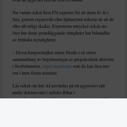
Nu varnar också flera FN-experter för att deras liv är i
fara, genom organsvikt eller hjärtarytmi riskerar de att dö
eller allvarligt skadas. Experterna uttrycker också oro
över hur deras grundläggande rättigheter har behandlas
av brittiska myndigheter.
– Dessa hungerstrejker måste förstås i ett större
sammanhang av begränsningar av propalestinsk aktivism
i Storbritannien,
säger experterna
som du kan läsa mer
om i årets första nummer.
Läs också om hur AI användes på ett aggressivt sätt
under delstatsvalet i indiska Bihar i
november.
Skribenten Vladan Lausevic lyfter att
AI å
ena sidan kan bidra till att sprida viktig information och
öka politiskt deltagande, men å andra sidan också kan
orsaka problem om den missbrukas. Han skriver: ”Utan
tydliga regler, etiska riktlinjer och system för att granska