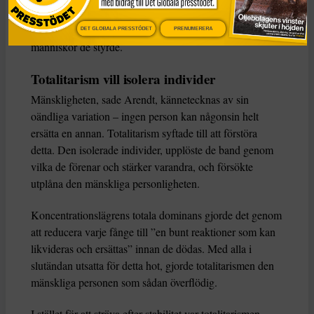
Hur som helst försökte totalitära ledare verkställa
historiska ”lagar” genom att med våld omforma de
DET GLOBALA PRESSTÖDET
PRENUMERERA
människor de styrde.
Totalitarism vill isolera individer
Mänskligheten, sade Arendt, kännetecknas av sin
oändliga variation – ingen person kan någonsin helt
ersätta en annan. Totalitarism syftade till att förstöra
detta. Den isolerade individer, upplöste de band genom
vilka de förenar och stärker varandra, och försökte
utplåna den mänskliga personligheten.
Koncentrationslägrens totala dominans gjorde det genom
att reducera varje fånge till ”en bunt reaktioner som kan
likvideras och ersättas” innan de dödas. Med alla i
slutändan utsatta för detta hot, gjorde totalitarismen den
mänskliga personen som sådan överflödig.
I stället för att sträva efter stabilitet var totalitarismen