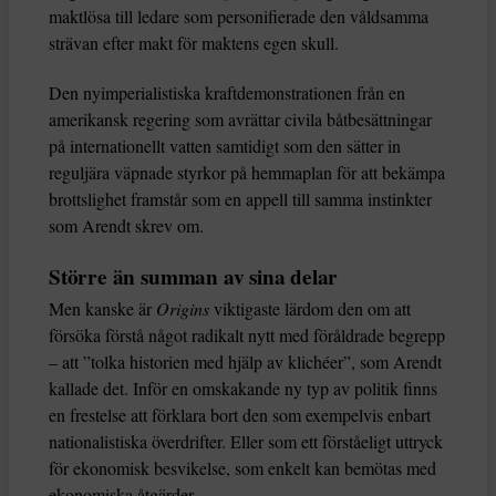
maktlösa till ledare som personifierade den våldsamma
strävan efter makt för maktens egen skull.
Den nyimperialistiska kraftdemonstrationen från en
amerikansk regering som avrättar civila båtbesättningar
på internationellt vatten samtidigt som den sätter in
reguljära väpnade styrkor på hemmaplan för att bekämpa
brottslighet framstår som en appell till samma instinkter
som Arendt skrev om.
Större än summan av sina delar
Men kanske är
Origins
viktigaste lärdom den om att
försöka förstå något radikalt nytt med föråldrade begrepp
– att ”tolka historien med hjälp av klichéer”, som Arendt
kallade det. Inför en omskakande ny typ av politik finns
en frestelse att förklara bort den som exempelvis enbart
nationalistiska överdrifter. Eller som ett förståeligt uttryck
för ekonomisk besvikelse, som enkelt kan bemötas med
ekonomiska åtgärder.