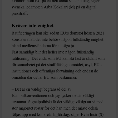
kvinnor inom EU på ett helt annat sätt än i dag, säger
svenska ledamoten Arba Kokalari (M) på en digital
pressträff.
Kräver inte enighet
Ratificeringen kan ske sedan EU:s domstol hösten 2021
konstaterat att det inte behövs någon fullständig enighet
bland medlemsländerna för att säga ja.
Fast samtidigt blir det heller inte någon fullständig
ratificering. Det enda som EU kan slå fast är sådant som
rör samarbetet på det straffrättsliga området, asyl, EU:s
institutioner och offentliga förvaltning och endast de
områden där det är EU som bestämmer.
– Det är en väldigt begränsad del av
Istanbulkonventionen och jag tycker det är väldigt
urvattnat. Signalpolitiskt är det väldigt viktigt att vi med
stor majoritet röstar för det här, men det måste också
följas upp med konkreta lagförslag, säger Evin Incir (S)