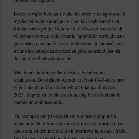
Boken
Origins
berättar i stället historien om något som är
mycket större än summan av sina delar och som får ett
fruktansvärt eget liv. Genom att försöka reducera det till
välbekanta termer, sade Arendt, ”upphörde verklighetens
genomslag och chock av erfarenheterna att kännas”, och
människor misslyckades med att göra motstånd just när
de som mest behövde göra det.
Men denna lärdom gäller också själva idén om
totalitarism. Den hjälpte Arendt att förstå 1940-talet, men
vi bör inte utgå från att den går att tillämpa direkt på
2025. Begreppet totalitarism kan i sig bli distraherande,
snarare än mobiliserande.
Till exempel: om påståendet att trumpistisk populism
redan är totalitär framstår som överdrivet alarmistiskt, kan
slutsatsen att den inte är det bli överdrivet lugnande. Båda
kan försvaga människors förmåga att svara mot