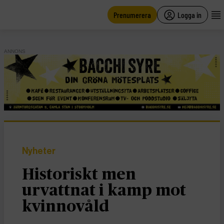
main
content
Prenumerera
Logga in
ANNONS
Nyheter
Historiskt men
urvattnat i kamp mot
kvinnovåld