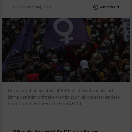
Publicerad 8 maj, 2023
4 min lästid
Demonstrationer i Istanbul 2021 mot Turkiets beslut att
lämna den kvinnorättskonvention som döpts efter landets
största stad. Foto: Emrah Gurel/AP/TT
Efter tio års strid är EU på väg att