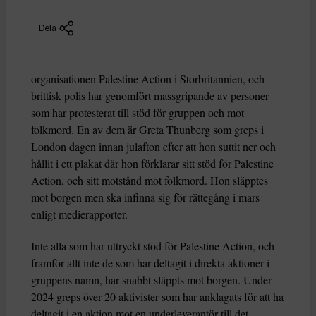
Dela
organisationen Palestine Action i Storbritannien, och
brittisk polis har genomfört massgripande av personer
som har protesterat till stöd för gruppen och mot
folkmord. En av dem är Greta Thunberg som greps i
London dagen innan julafton efter att hon suttit ner och
hållit i ett plakat där hon förklarar sitt stöd för Palestine
Action, och sitt motstånd mot folkmord. Hon släpptes
mot borgen men ska infinna sig för rättegång i mars
enligt medierapporter.
Inte alla som har uttryckt stöd för Palestine Action, och
framför allt inte de som har deltagit i direkta aktioner i
gruppens namn, har snabbt släppts mot borgen. Under
2024 greps över 20 aktivister som har anklagats för att ha
deltagit i en aktion mot en underleverantör till det