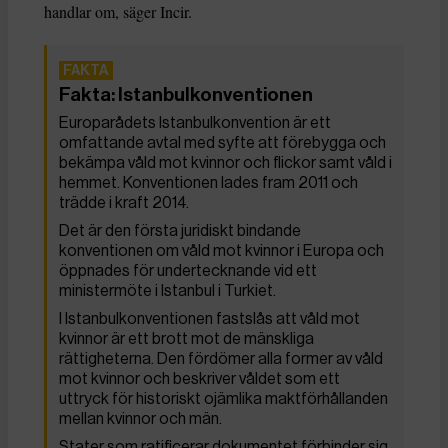
handlar om, säger Incir.
Fakta: Istanbulkonventionen
Europarådets Istanbulkonvention är ett
omfattande avtal med syfte att förebygga och
bekämpa våld mot kvinnor och flickor samt våld i
hemmet. Konventionen lades fram 2011 och
trädde i kraft 2014.
Det är den första juridiskt bindande
konventionen om våld mot kvinnor i Europa och
öppnades för undertecknande vid ett
ministermöte i Istanbul i Turkiet.
I Istanbulkonventionen fastslås att våld mot
kvinnor är ett brott mot de mänskliga
rättigheterna. Den fördömer alla former av våld
mot kvinnor och beskriver våldet som ett
uttryck för historiskt ojämlika maktförhållanden
mellan kvinnor och män.
Stater som ratificerar dokumentet förbinder sig