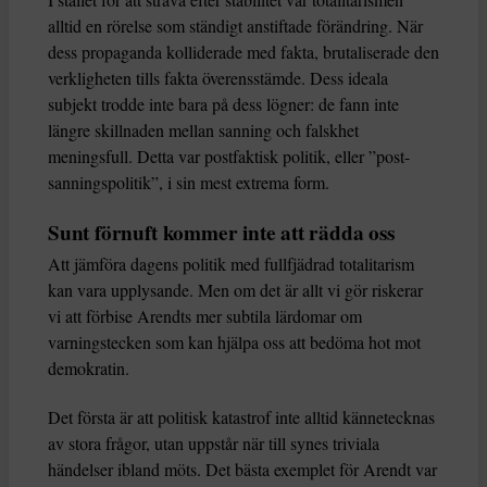
alltid en rörelse som ständigt anstiftade förändring. När
dess propaganda kolliderade med fakta, brutaliserade den
verkligheten tills fakta överensstämde. Dess ideala
subjekt trodde inte bara på dess lögner: de fann inte
längre skillnaden mellan sanning och falskhet
meningsfull. Detta var postfaktisk politik, eller ”post-
sanningspolitik”, i sin mest extrema form.
Sunt förnuft kommer inte att rädda oss
Att jämföra dagens politik med fullfjädrad totalitarism
kan vara upplysande. Men om det är allt vi gör riskerar
vi att förbise Arendts mer subtila lärdomar om
varningstecken som kan hjälpa oss att bedöma hot mot
demokratin.
Det första är att politisk katastrof inte alltid kännetecknas
av stora frågor, utan uppstår när till synes triviala
händelser ibland möts. Det bästa exemplet för Arendt var