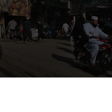
nska provinsen Khyber Pakhtunkhwa, som gränsar mot Afghanistan. Fot