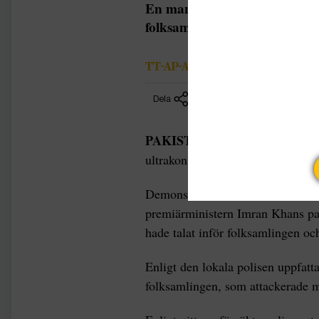
En man anklagad för blasfemi
folksamling i Pakistan, enligt 
TT-AP-AFP
Dela
PAKISTAN |
Händelsen inträffa
ultrakonservativa Khyber Pakhtun
Demonstranterna hade samlats för a
premiärministern Imran Khans pa
hade talat inför folksamlingen oc
Enligt den lokala polisen uppfat
folksamlingen, som attackerade 