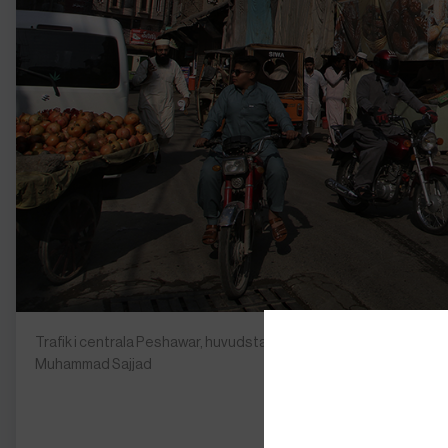
Trafik i centrala Peshawar, huvudstad i den nordvästra pakista
Muhammad Sajjad