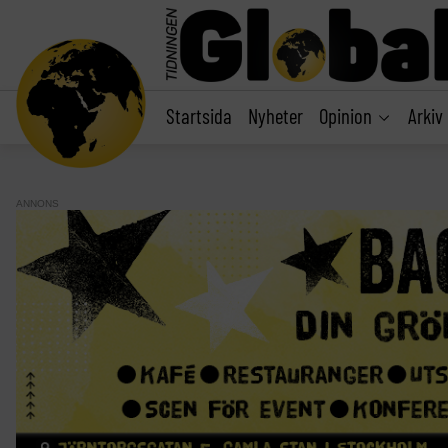
main
content
Startsida
Nyheter
Opinion
Arkiv
ANNONS