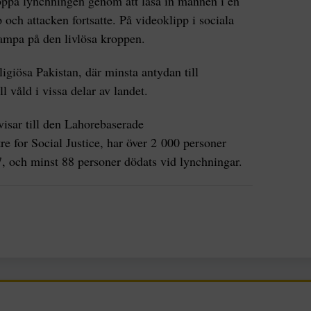
toppa lynchningen genom att låsa in mannen i en
och attacken fortsatte. På videoklipp i sociala
ampa på den livlösa kroppen.
eligiösa Pakistan, där minsta antydan till
l våld i vissa delar av landet.
isar till den Lahorebaserade
e for Social Justice, har över 2 000 personer
7, och minst 88 personer dödats vid lynchningar.