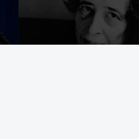
egering som avrättar civila båtbesättningar på internationellt vatten