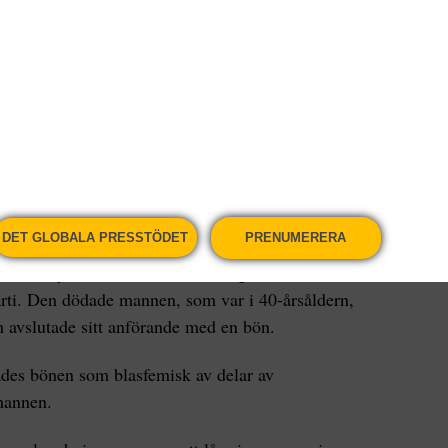
 slogs på lördagen ihjäl av en uppretad
landets polis.
de i samband med en demonstration i den
khwa-provinsen i landets nordvästra hörn.
DET GLOBALA PRESSTÖDET
PRENUMERERA
tt uttrycka sitt stöd för den tidigare
rti. Den dödade mannen, som var i 40-årsåldern,
h avslutade sitt anförande med en bön.
tades bönen som blasfemisk av delar av
mannen.