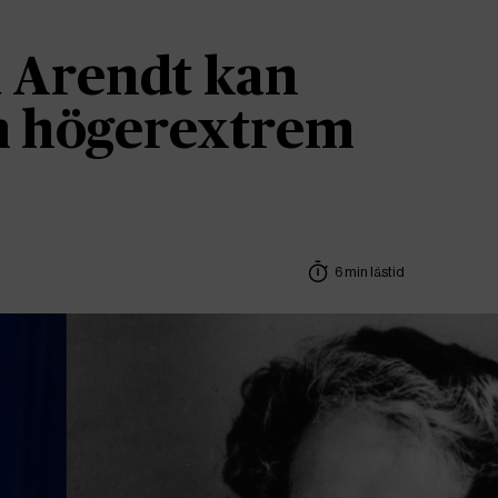
 Arendt kan
om högerextrem
6 min lästid