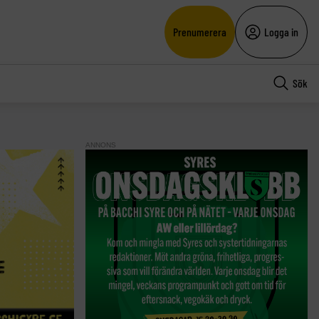
Prenumerera
Logga in
Sök
ANNONS