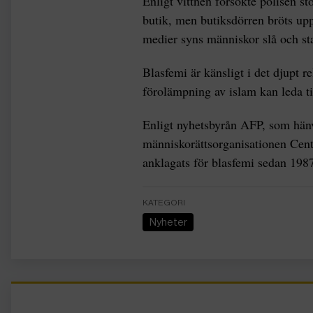
Enligt vittnen försökte polisen s
butik, men butiksdörren bröts upp 
medier syns människor slå och st
Blasfemi är känsligt i det djupt r
förolämpning av islam kan leda til
Enligt nyhetsbyrån AFP, som hänv
människorättsorganisationen Centr
anklagats för blasfemi sedan 198
KATEGORI
Nyheter