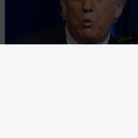
Den nyimperialistiska kraftdemonstrationen från en amerikansk r