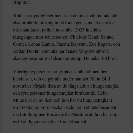
Brighton.
Brittiska myndigheter menar att de orsakade omfattande
skador när de bröt sig in på företaget, samt att de också
misshandlat en polis. I november 2025 inleddes
rättegången mot sex personer: Charlotte Head, Samuel
Corner, Leona Kamio, Fatema Rajwani, Zoe Rogers, och
Jordan Devlin, som alla har åtalats för grovt inbrott,
skadegörelse samt våldsamt upplopp. De nekar till brott.
Ytterligare personer har gripits i samband med den
händelsen, och de går alla under namnet Filton 24. I
november började flera av de fängslade att hungerstrejka,
och fyra personer hungerstrejkar fortfarande. Heba
Muraisi är en av dem och hon har nu hungerstrejkat i
över 60 dagar. Förra veckan sade hon i ett telefonsamtal
med stödgruppen Prisoners for Palestine att hon har ont,
svårt att ligga ner och att föra ett samtal.