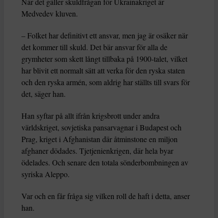
När det gäller skuldfrågan för Ukrainakriget är
Medvedev kluven.
– Folket har definitivt ett ansvar, men jag är osäker när
det kommer till skuld. Det bär ansvar för alla de
grymheter som skett långt tillbaka på 1900-talet, vilket
har blivit ett normalt sätt att verka för den ryska staten
och den ryska armén, som aldrig har ställts till svars för
det, säger han.
Han syftar på allt ifrån krigsbrott under andra
världskriget, sovjetiska pansarvagnar i Budapest och
Prag, kriget i Afghanistan där åtminstone en miljon
afghaner dödades. Tjetjenienkrigen, där hela byar
ödelades. Och senare den totala sönderbombningen av
syriska Aleppo.
Var och en får fråga sig vilken roll de haft i detta, anser
han.