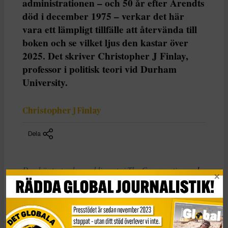
administrationen – och 50 år efter Arendts
död i december 1975 – verkar det här
vara ett lämpligt tillfälle att återvända till
boken och se vilket ljus den kastar över
2025. Det skriver Christopher J Finlay,
professor i politisk teori vid Durham
University.
Christopher J Finlay
Dela
Den här texten har publicerats i The Conversation
under
en Creative Commons-licens och har översatts till
svenska av Tidningen Globals redaktion med hjälp av
AI
.