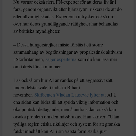
Nu varnar också flera FN-experter för att deras liv är i
fara, genom organsvikt eller hjärtarytmi riskerar de att dö
eller allvarligt skadas. Experterna uttrycker också oro
över hur deras grundläggande rättigheter har behandlas
av brittiska myndigheter.
– Dessa hungerstrejker måste förstås i ett större
sammanhang av begränsningar av propalestinsk aktivism
i Storbritannien,
säger experterna
som du kan läsa mer
om i årets första nummer.
Läs också om hur AI användes på ett aggressivt sätt
under delstatsvalet i indiska Bihar i
november.
Skribenten Vladan Lausevic lyfter att
AI å
ena sidan kan bidra till att sprida viktig information och
öka politiskt deltagande, men å andra sidan också kan
orsaka problem om den missbrukas. Han skriver: ”Utan
tydliga regler, etiska riktlinjer och system för att granska
falskt innehåll kan AI i sin värsta form stärka just