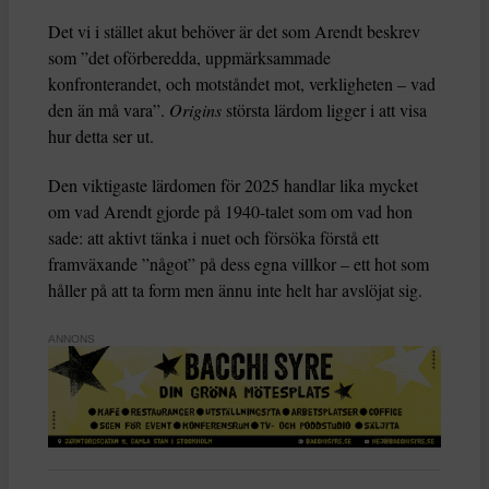
Det vi i stället akut behöver är det som Arendt beskrev
som ”det oförberedda, uppmärksammade
konfronterandet, och motståndet mot, verkligheten – vad
den än må vara”.
Origins
största lärdom ligger i att visa
hur detta ser ut.
Den viktigaste lärdomen för 2025 handlar lika mycket
om vad Arendt gjorde på 1940-talet som om vad hon
sade: att aktivt tänka i nuet och försöka förstå ett
framväxande ”något” på dess egna villkor – ett hot som
håller på att ta form men ännu inte helt har avslöjat sig.
ANNONS