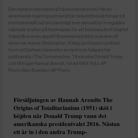
Den nyimperialistiska kraftdemonstrationen från en
amerikansk regering som avrättar civila båtbesättningar på
internationellt vatten samtidigt som den sätter in reguljära
väpnade styrkor på hemmaplan för att bekämpa brottslighet
framstår som en appell till samma instinkter som Arendt
skrev om, menar Christopher J Finlay, professor i politisk
teori vid Durham University i en text som tidigare har
publicerats i The Conversation. Till vänster Donald Trump,
och till höger Hannah Arendt, fotad 1969. Foto: AP
Photo/Alex Brandon | AP Photo
Försäljningen av Hannah Arendts The
Origins of Totalitarianism (1951) sköt i
höjden när Donald Trump vann det
amerikanska presidentvalet 2016. Nästan
ett år in i den andra Trump-