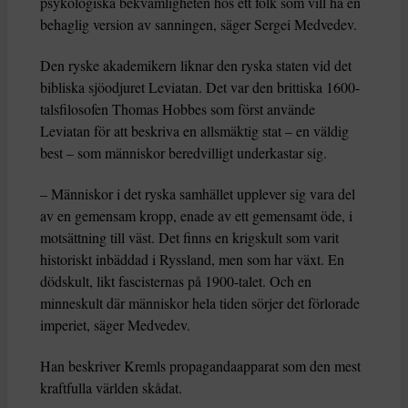
psykologiska bekvämligheten hos ett folk som vill ha en
behaglig version av sanningen, säger Sergei Medvedev.
Den ryske akademikern liknar den ryska staten vid det
bibliska sjöodjuret Leviatan. Det var den brittiska 1600-
talsfilosofen Thomas Hobbes som först använde
Leviatan för att beskriva en allsmäktig stat – en väldig
best – som människor beredvilligt underkastar sig.
– Människor i det ryska samhället upplever sig vara del
av en gemensam kropp, enade av ett gemensamt öde, i
motsättning till väst. Det finns en krigskult som varit
historiskt inbäddad i Ryssland, men som har växt. En
dödskult, likt fascisternas på 1900-talet. Och en
minneskult där människor hela tiden sörjer det förlorade
imperiet, säger Medvedev.
Han beskriver Kremls propagandaapparat som den mest
kraftfulla världen skådat.