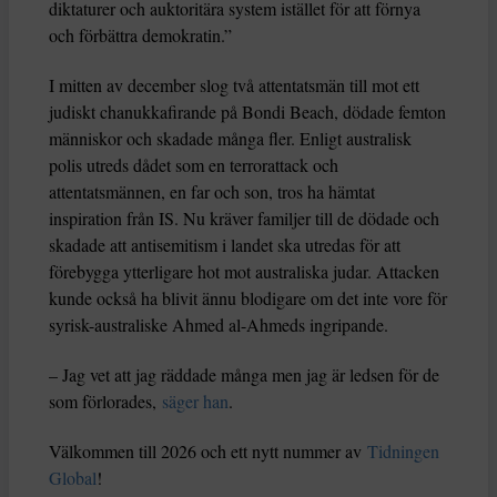
diktaturer och auktoritära system istället för att förnya
och förbättra demokratin.”
I mitten av december slog två attentatsmän till mot ett
judiskt chanukkafirande på Bondi Beach, dödade femton
människor och skadade många fler. Enligt australisk
polis utreds dådet som en terrorattack och
attentatsmännen, en far och son, tros ha hämtat
inspiration från IS. Nu kräver familjer till de dödade och
skadade att antisemitism i landet ska utredas för att
förebygga ytterligare hot mot australiska judar. Attacken
kunde också ha blivit ännu blodigare om det inte vore för
syrisk-australiske Ahmed al-Ahmeds ingripande.
– Jag vet att jag räddade många men jag är ledsen för de
som förlorades,
säger han
.
Välkommen till 2026 och ett nytt nummer av
Tidningen
Global
!