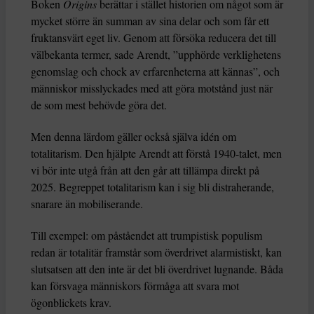
Boken
Origins
berättar i stället historien om något som är
mycket större än summan av sina delar och som får ett
fruktansvärt eget liv. Genom att försöka reducera det till
välbekanta termer, sade Arendt, ”upphörde verklighetens
genomslag och chock av erfarenheterna att kännas”, och
människor misslyckades med att göra motstånd just när
de som mest behövde göra det.
Men denna lärdom gäller också själva idén om
totalitarism. Den hjälpte Arendt att förstå 1940-talet, men
vi bör inte utgå från att den går att tillämpa direkt på
2025. Begreppet totalitarism kan i sig bli distraherande,
snarare än mobiliserande.
Till exempel: om påståendet att trumpistisk populism
redan är totalitär framstår som överdrivet alarmistiskt, kan
slutsatsen att den inte är det bli överdrivet lugnande. Båda
kan försvaga människors förmåga att svara mot
ögonblickets krav.