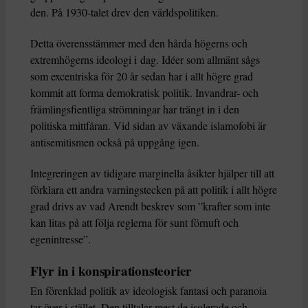
den. På 1930-talet drev den världspolitiken.
Detta överensstämmer med den hårda högerns och
extremhögerns ideologi i dag. Idéer som allmänt sågs
som excentriska för 20 år sedan har i allt högre grad
kommit att forma demokratisk politik. Invandrar- och
främlingsfientliga strömningar har trängt in i den
politiska mittfåran. Vid sidan av växande islamofobi är
antisemitismen också på uppgång igen.
Integreringen av tidigare marginella åsikter hjälper till att
förklara ett andra varningstecken på att politik i allt högre
grad drivs av vad Arendt beskrev som ”krafter som inte
kan litas på att följa reglerna för sunt förnuft och
egenintresse”.
Flyr in i konspirationsteorier
En förenklad politik av ideologisk fantasi och paranoia
tar över i stället. Den tilltalar mest de isolerade och