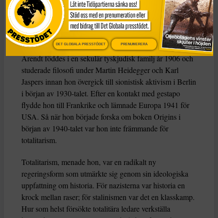
Boken
The Origins of Totalitarianism
är briljant men
svår och kombinerar historia, statsvetenskap och filosofi
på ett sätt som kan vara mycket förvirrande. Så vad kan
vi, som demokratiska medborgare, vinna på att läsa den?
DET GLOBALA PRESSTÖDET
PRENUMERERA
Arendt föddes i en sekulär tyskjudisk familj år 1906 och
studerade filosofi under Martin Heidegger och Karl
Jaspers innan hon övergick till sionistisk aktivism i Berlin
i början av 1930-talet. Efter en kontakt med gestapo
flydde hon till Frankrike och lämnade Europa 1941 för
USA. Så när hon började forska om boken Origins i
början av 1940-talet var hon inte främmande för
totalitarism.
Totalitarism, menade hon, var en radikalt ny
regeringsform som utmärkte sig genom sin ideologiska
uppfattning om historia. För nazisterna var historia en
krock mellan raser; för stalinismen var det en klasskamp.
Hur som helst försökte totalitära ledare verkställa