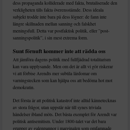
dess propaganda kolliderade med fakta, brutaliserade den
verkligheten tills fakta överensstämde. Dess ideala
subjekt trodde inte bara på dess lögner: de fann inte
längre skillnaden mellan sanning och falskhet
meningsfull. Detta var postfaktisk politik, eller ”post-
sanningspolitik”, i sin mest extrema form.
Sunt förnuft kommer inte att rädda oss
Att jämföra dagens politik med fullfjädrad totalitarism
kan vara upplysande. Men om det är allt vi gör riskerar
vi att förbise Arendts mer subtila lärdomar om
varningstecken som kan hjälpa oss att bedöma hot mot
demokratin.
Det första är att politisk katastrof inte alltid kännetecknas
av stora frågor, utan uppstår när till synes triviala
händelser ibland möts. Det bästa exemplet för Arendt var
politisk antisemitism. Under 1800-talet var det bara
grupper av galenpannor i marginalen som omfamnade