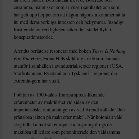
ensamma, människor som är vilse i samhället och som
har gett upp hoppet om att någon någonsin kommer att ta
itu med deras verkliga intressen och bekymmer. Ständigt
frustrerade av verkligheten söker de i stället flykt i
konspirationsteorier.
Arendts berättelse resonerar med boken
There Is Nothing
For You Here
, Fiona Hills skildring av de som lämnats
utanför i samhällen i avindustrialiserade regioner i USA,
Storbritannien, Ryssland och Tyskland – regioner där
extremhögern har vuxit.
I början av 1900-talets Europa spreds liknande
erfarenheter av maktlöshet vid sidan av den
imperialistiska omfamningen av vad Arendt kallade ”den
gränslösa jakten på makt efter makt”. När kolonialt våld
slog tillbaka mot sitt europeiska ursprung drogs de
maktlösa till ledare som personifierade den våldsamma