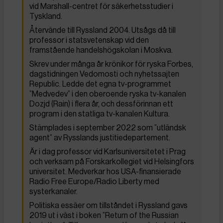
vid Marshall-centret för säkerhetsstudier i
Tyskland.
Återvände till Ryssland 2004. Utsågs då till
professor i statsvetenskap vid den
framstående handelshögskolan i Moskva.
Skrev under många år krönikor för ryska Forbes,
dagstidningen Vedomosti och nyhetssajten
Republic. Ledde det egna tv-programmet
”Medvedev” i den oberoende ryska tv-kanalen
Dozjd (Rain) i flera år, och dessförinnan ett
program i den statliga tv-kanalen Kultura.
Stämplades i september 2022 som ”utländsk
agent” av Rysslands justitiedepartement.
Är i dag professor vid Karlsuniversitetet i Prag
och verksam på Forskarkollegiet vid Helsingfors
universitet. Medverkar hos USA-finansierade
Radio Free Europe/Radio Liberty med
systerkanaler.
Politiska essäer om tillståndet i Ryssland gavs
2019 ut i väst i boken ”Return of the Russian