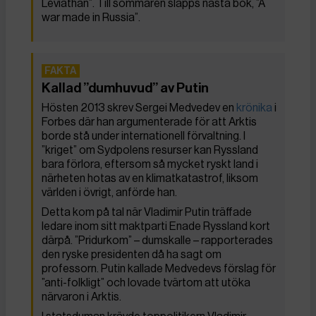
Leviathan”. Till sommaren släpps nästa bok, ”A
war made in Russia”.
Kallad ”dumhuvud” av Putin
Hösten 2013 skrev Sergei Medvedev en
krönika
i
Forbes där han argumenterade för att Arktis
borde stå under internationell förvaltning. I
”kriget” om Sydpolens resurser kan Ryssland
bara förlora, eftersom så mycket ryskt land i
närheten hotas av en klimatkatastrof, liksom
världen i övrigt, anförde han.
Detta kom på tal när Vladimir Putin träffade
ledare inom sitt maktparti Enade Ryssland kort
därpå. ”Pridurkom” – dumskalle – rapporterades
den ryske presidenten då ha sagt om
professorn. Putin kallade Medvedevs förslag för
”anti-folkligt” och lovade tvärtom att utöka
närvaron i Arktis.