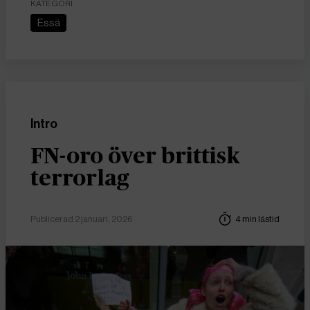
KATEGORI
Essä
Intro
FN-oro över brittisk
terrorlag
Publicerad 2 januari, 2026
4 min lästid