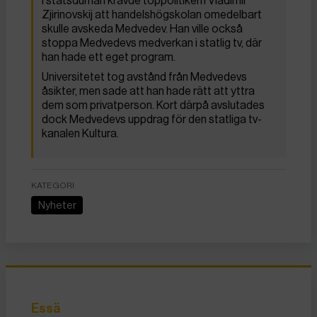
I statsduman krävde toppolitikern Vladimir
Zjirinovskij att handelshögskolan omedelbart
skulle avskeda Medvedev. Han ville också
stoppa Medvedevs medverkan i statlig tv, där
han hade ett eget program.
Universitetet tog avstånd från Medvedevs
åsikter, men sade att han hade rätt att yttra
dem som privatperson. Kort därpå avslutades
dock Medvedevs uppdrag för den statliga tv-
kanalen Kultura.
KATEGORI
Nyheter
Essä