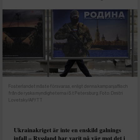
Fosterlandet måste försvaras, enligt denna kampanjaffisch
från de ryska myndigheterna i S:t Petersburg. Foto: Dmitri
Lovetsky/AP/TT
Ukrainakriget är inte en enskild galnings
infall – Ryssland har varit på väg mot det i