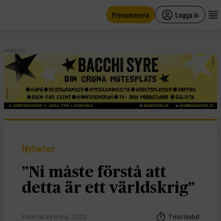
main
content
Prenumerera
Logga in
ANNONS
Nyheter
”Ni måste förstå att
detta är ett världskrig”
Publicerad 8 maj, 2023
7 min lästid