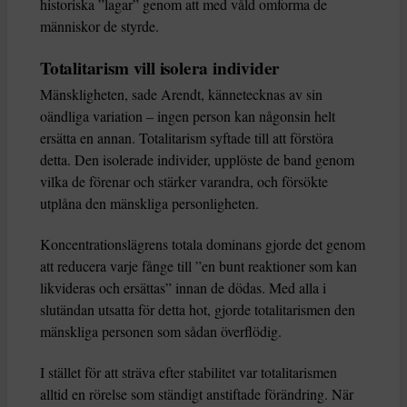
historiska ”lagar” genom att med våld omforma de
människor de styrde.
Totalitarism vill isolera individer
Mänskligheten, sade Arendt, kännetecknas av sin
oändliga variation – ingen person kan någonsin helt
ersätta en annan. Totalitarism syftade till att förstöra
detta. Den isolerade individer, upplöste de band genom
vilka de förenar och stärker varandra, och försökte
utplåna den mänskliga personligheten.
Koncentrationslägrens totala dominans gjorde det genom
att reducera varje fånge till ”en bunt reaktioner som kan
likvideras och ersättas” innan de dödas. Med alla i
slutändan utsatta för detta hot, gjorde totalitarismen den
mänskliga personen som sådan överflödig.
I stället för att sträva efter stabilitet var totalitarismen
alltid en rörelse som ständigt anstiftade förändring. När