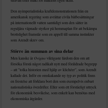
strävan efter makt för maktens egen skull.
Den nyimperialistiska kraftdemonstrationen från en
amerikansk regering som avrättar civila båtbesättningar
på internationellt vatten samtidigt som den sätter in
reguljära väpnade styrkor på hemmaplan för att bekämpa
brottslighet framstår som en appell till samma instinkter
som Arendt skrev om.
Större än summan av sina delar
Men kanske är
Origins
viktigaste lärdom den om att
försöka förstå något radikalt nytt med föråldrade begrepp
– att ”tolka historien med hjälp av klichéer”, som Arendt
kallade det. Inför en omskakande ny typ av politik finns
en frestelse att förklara bort den som exempelvis enbart
nationalistiska överdrifter. Eller som ett förståeligt uttryck
för ekonomisk besvikelse, som enkelt kan bemötas med
ekonomiska åtgärder.