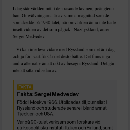
I dag står världen mitt i den rasande lavinen, poängterar
han. Omvälvningarna är av samma magnitud som de
som skedde på 1930-talet, när omvärlden ännu inte hade
insett vidden av det som pågick i Nazityskland, anser
Sergei Medvedev.
– Vi kan inte leva vidare med Ryssland som det är i dag
och ju förr väst förstår det desto bättre. Det finns inga
andra alternativ än att rakt av besegra Ryssland. Det går
inte att sitta vid sidan av.
Fakta: Sergei Medvedev
Född i Moskva 1966. Utbildades till journalist i
Ryssland och studerade senare i bland annat
Tjeckien och USA.
Var på 90-talet verksam som forskare vid
utrikespolitiska institut i Italien och Finland, samt