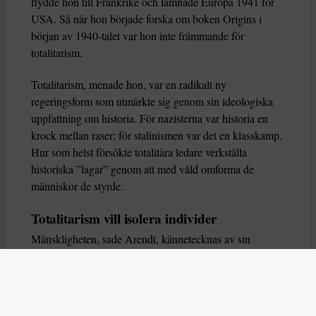
flydde hon till Frankrike och lämnade Europa 1941 för
USA. Så när hon började forska om boken Origins i
början av 1940-talet var hon inte främmande för
totalitarism.
Totalitarism, menade hon, var en radikalt ny
regeringsform som utmärkte sig genom sin ideologiska
uppfattning om historia. För nazisterna var historia en
krock mellan raser; för stalinismen var det en klasskamp.
Hur som helst försökte totalitära ledare verkställa
historiska ”lagar” genom att med våld omforma de
människor de styrde.
Totalitarism vill isolera individer
Mänskligheten, sade Arendt, kännetecknas av sin
oändliga variation – ingen person kan någonsin helt
ersätta en annan. Totalitarism syftade till att förstöra
detta. Den isolerade individer, upplöste de band genom
vilka de förenar och stärker varandra, och försökte