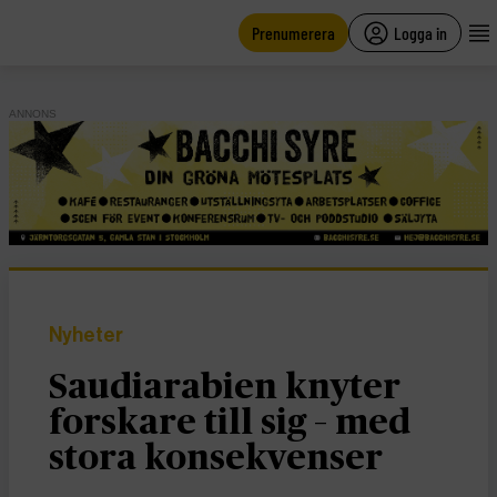
main
content
Prenumerera
Logga in
ANNONS
Nyheter
Saudiarabien knyter
forskare till sig – med
stora konsekvenser