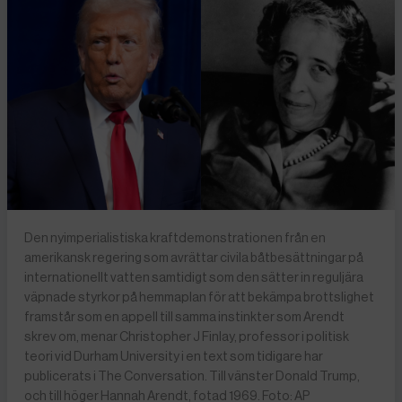
Den nyimperialistiska kraftdemonstrationen från en
amerikansk regering som avrättar civila båtbesättningar på
internationellt vatten samtidigt som den sätter in reguljära
väpnade styrkor på hemmaplan för att bekämpa brottslighet
framstår som en appell till samma instinkter som Arendt
skrev om, menar Christopher J Finlay, professor i politisk
teori vid Durham University i en text som tidigare har
publicerats i The Conversation. Till vänster Donald Trump,
och till höger Hannah Arendt, fotad 1969. Foto: AP