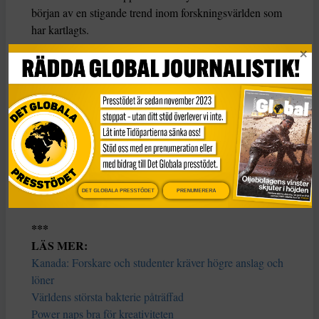
början av en stigande trend inom forskningsvärlden som
har kartlagts.
Forskare som mist anställningar vid europeiska lärosäten,
och varav vissa helt och hållet knutit sig till saudiska
dito, har visat att pengar förblir ett effektivt
påtryckningsmedel.
”Utvecklingen kommer få stora följder i Spanien och
runtom i världen och tvinga universitet att omvärdera
sina anställdas rättigheter och förpliktelser”, summerar
DET GLOBALA PRESSTÖDET
PRENUMERERA
rapportförfattarna.
***
LÄS MER:
Kanada: Forskare och studenter kräver högre anslag och
löner
Världens största bakterie påträffad
Power naps bra för kreativiteten