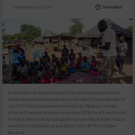
Publicerad 6 juni, 2023
3 min lästid
En anställd från Mines Advisory Group undervisar barn om
riskerna med kjvarlämnade minor, i byn Moli i Sydsudan den 12
maj 2023. När sydsudaneserna sipprar tillbaka in i landet
efter ett fredsavtal undertecknades 2018 för att avsluta ett
femårigt inbördeskrig, många återvänder till områden fulla av
minor efter årtionden av konflikter. Foto: AP Photo/Sam
Mednick