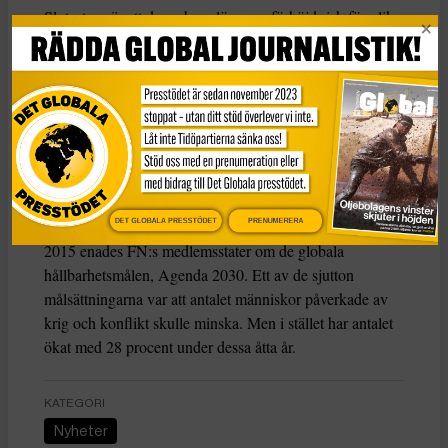
Slutsatsen är att dessa barn löper en förhöjd risk för olika
typer av exploatering, så som att rekryteras till kriminella
nätverk eller terrororganisationer, barnäktenskap, sexuellt
våld och prostitution samt att dödas eller skadas.
Om denna trend
fortsätter kommer en miljard dollar att
saknas för att hjälpa barn i konfliktzoner år 2026, en
siffra som är så hög på grund av krympande donationer
och ökat behov.
DET GLOBALA PRESSTÖDET
PRENUMERERA
2015 enades FN:s medlemsstater om de globala
hållbarhetsmålen, Agenda 2030. Ett av de sjutton
målsättningarna var att antalet människor påverkade av
krig och konflikt skulle minska. Men i stället har antalet
ökat med 28 procent under dessa åtta år.
KATEGORI
Nyheter