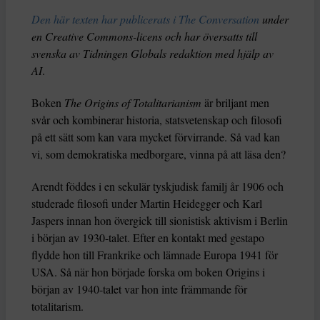
Den här texten har publicerats i The Conversation
under
en Creative Commons-licens och har översatts till
svenska av Tidningen Globals redaktion med hjälp av
AI
.
Boken
The Origins of Totalitarianism
är briljant men
svår och kombinerar historia, statsvetenskap och filosofi
på ett sätt som kan vara mycket förvirrande. Så vad kan
vi, som demokratiska medborgare, vinna på att läsa den?
Arendt föddes i en sekulär tyskjudisk familj år 1906 och
studerade filosofi under Martin Heidegger och Karl
Jaspers innan hon övergick till sionistisk aktivism i Berlin
i början av 1930-talet. Efter en kontakt med gestapo
flydde hon till Frankrike och lämnade Europa 1941 för
USA. Så när hon började forska om boken Origins i
början av 1940-talet var hon inte främmande för
totalitarism.