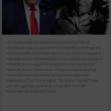
Den nyimperialistiska kraftdemonstrationen från en
amerikansk regering som avrättar civila båtbesättningar på
internationellt vatten samtidigt som den sätter in reguljära
väpnade styrkor på hemmaplan för att bekämpa brottslighet
framstår som en appell till samma instinkter som Arendt
skrev om, menar Christopher J Finlay, professor i politisk
teori vid Durham University i en text som tidigare har
publicerats i The Conversation. Till vänster Donald Trump,
och till höger Hannah Arendt, fotad 1969. Foto: AP
Photo/Alex Brandon | AP Photo