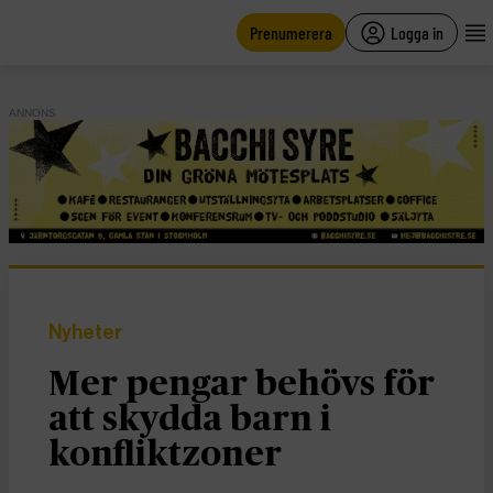
main
content
Prenumerera
Logga in
ANNONS
Nyheter
Mer pengar behövs för
att skydda barn i
konfliktzoner