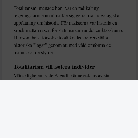
Totalitarism, menade hon, var en radikalt ny
regeringsform som utmärkte sig genom sin ideologiska
uppfattning om historia. För nazisterna var historia en
krock mellan raser; för stalinismen var det en klasskamp.
Hur som helst försökte totalitära ledare verkställa
historiska ”lagar” genom att med våld omforma de
människor de styrde.
Totalitarism vill isolera individer
Mänskligheten, sade Arendt, kännetecknas av sin
oändliga variation – ingen person kan någonsin helt
ersätta en annan. Totalitarism syftade till att förstöra
detta. Den isolerade individer, upplöste de band genom
vilka de förenar och stärker varandra, och försökte
utplåna den mänskliga personligheten.
Koncentrationslägrens totala dominans gjorde det genom
att reducera varje fånge till ”en bunt reaktioner som kan