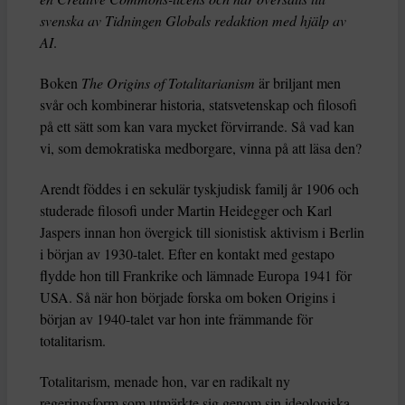
svenska av Tidningen Globals redaktion med hjälp av
AI
.
Boken
The Origins of Totalitarianism
är briljant men
svår och kombinerar historia, statsvetenskap och filosofi
på ett sätt som kan vara mycket förvirrande. Så vad kan
vi, som demokratiska medborgare, vinna på att läsa den?
Arendt föddes i en sekulär tyskjudisk familj år 1906 och
studerade filosofi under Martin Heidegger och Karl
Jaspers innan hon övergick till sionistisk aktivism i Berlin
i början av 1930-talet. Efter en kontakt med gestapo
flydde hon till Frankrike och lämnade Europa 1941 för
USA. Så när hon började forska om boken Origins i
början av 1940-talet var hon inte främmande för
totalitarism.
Totalitarism, menade hon, var en radikalt ny
regeringsform som utmärkte sig genom sin ideologiska