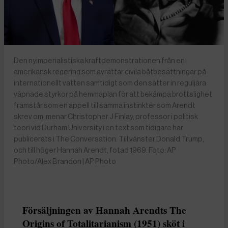
Den nyimperialistiska kraftdemonstrationen från en
amerikansk regering som avrättar civila båtbesättningar på
internationellt vatten samtidigt som den sätter in reguljära
väpnade styrkor på hemmaplan för att bekämpa brottslighet
framstår som en appell till samma instinkter som Arendt
skrev om, menar Christopher J Finlay, professor i politisk
teori vid Durham University i en text som tidigare har
publicerats i The Conversation. Till vänster Donald Trump,
och till höger Hannah Arendt, fotad 1969. Foto: AP
Photo/Alex Brandon | AP Photo
Försäljningen av Hannah Arendts The
Origins of Totalitarianism (1951) sköt i