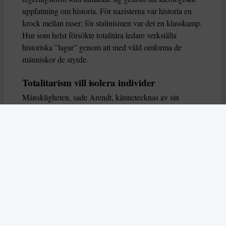
uppfattning om historia. För nazisterna var historia en
krock mellan raser; för stalinismen var det en klasskamp.
Hur som helst försökte totalitära ledare verkställa
historiska ”lagar” genom att med våld omforma de
människor de styrde.
Totalitarism vill isolera individer
Mänskligheten, sade Arendt, kännetecknas av sin
oändliga variation – ingen person kan någonsin helt
ersätta en annan. Totalitarism syftade till att förstöra
detta. Den isolerade individer, upplöste de band genom
vilka de förenar och stärker varandra, och försökte
utplåna den mänskliga personligheten.
Koncentrationslägrens totala dominans gjorde det genom
att reducera varje fånge till ”en bunt reaktioner som kan
likvideras och ersättas” innan de dödas. Med alla i
slutändan utsatta för detta hot, gjorde totalitarismen den