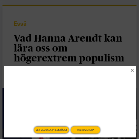
Essä
Vad Hanna Arendt kan
lära oss om
högerextrem populism
Publicerad 2 januari, 2026
6 min lästid
DET GLOBALA PRESSTÖDET
PRENUMERERA