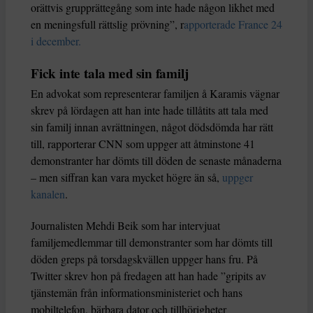
orättvis grupprättegång som inte hade någon likhet med
en meningsfull rättslig prövning”, r
apporterade France 24
i december.
Fick inte tala med sin familj
En advokat som representerar familjen å Karamis vägnar
skrev på lördagen att han inte hade tillåtits att tala med
sin familj innan avrättningen, något dödsdömda har rätt
till, rapporterar CNN som uppger att åtminstone 41
demonstranter har dömts till döden de senaste månaderna
– men siffran kan vara mycket högre än så,
uppger
kanalen
.
Journalisten Mehdi Beik som har intervjuat
familjemedlemmar till demonstranter som har dömts till
döden greps på torsdagskvällen uppger hans fru. På
Twitter skrev hon på fredagen att han hade ”gripits av
tjänstemän från informationsministeriet och hans
mobiltelefon, bärbara dator och tillhörigheter