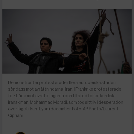
Demonstranter protesterade i flera europeiska städer i
söndags mot avrättningarna i Iran. I Frankrike protesterade
folk både mot avrättningarna och till stöd för en kurdisk-
iransk man, Mohammad Moradi, som tog sitt liv i desperation
över läget i Iran i Lyon i december. Foto: AP Photo/Laurent
Cipriani