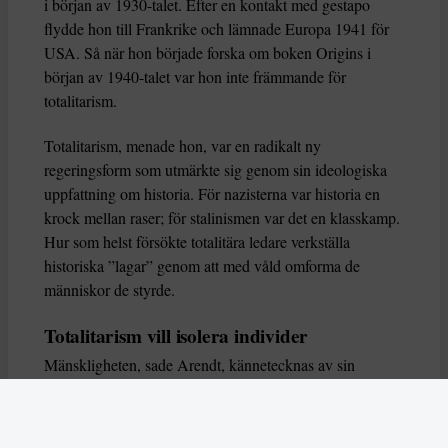
i början av 1930-talet. Efter en kontakt med gestapo
flydde hon till Frankrike och lämnade Europa 1941 för
USA. Så när hon började forska om boken Origins i
början av 1940-talet var hon inte främmande för
totalitarism.
Totalitarism, menade hon, var en radikalt ny
regeringsform som utmärkte sig genom sin ideologiska
uppfattning om historia. För nazisterna var historia en
krock mellan raser; för stalinismen var det en klasskamp.
Hur som helst försökte totalitära ledare verkställa
historiska ”lagar” genom att med våld omforma de
människor de styrde.
Totalitarism vill isolera individer
Mänskligheten, sade Arendt, kännetecknas av sin
oändliga variation – ingen person kan någonsin helt
ersätta en annan. Totalitarism syftade till att förstöra
detta. Den isolerade individer, upplöste de band genom