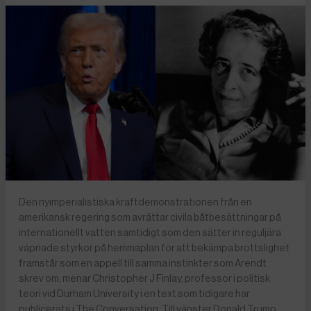
Den nyimperialistiska kraftdemonstrationen från en
amerikansk regering som avrättar civila båtbesättningar på
internationellt vatten samtidigt som den sätter in reguljära
väpnade styrkor på hemmaplan för att bekämpa brottslighet
framstår som en appell till samma instinkter som Arendt
skrev om, menar Christopher J Finlay, professor i politisk
teori vid Durham University i en text som tidigare har
publicerats i The Conversation. Till vänster Donald Trump,