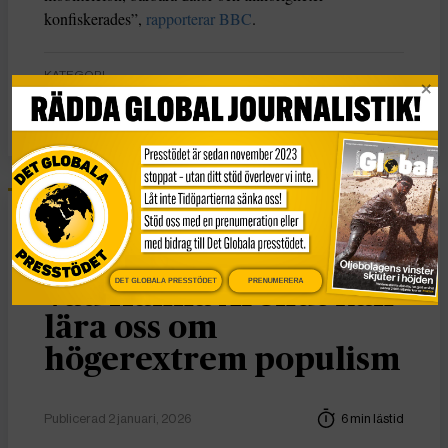
konfiskerades”,
rapporterar BBC
.
KATEGORI
Nyheter
Essä
DET GLOBALA PRESSTÖDET
PRENUMERERA
Vad Hanna Arendt kan
lära oss om
högerextrem populism
Publicerad 2 januari, 2026
6 min lästid