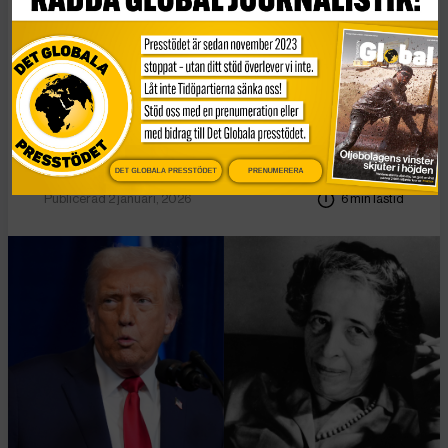
Essä
Vad Hanna Arendt kan
lära oss om
högerextrem populism
DET GLOBALA PRESSTÖDET
PRENUMERERA
Publicerad 2 januari, 2026
6 min lästid