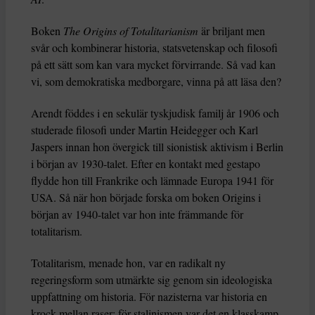
Boken
The Origins of Totalitarianism
är briljant men
svår och kombinerar historia, statsvetenskap och filosofi
på ett sätt som kan vara mycket förvirrande. Så vad kan
vi, som demokratiska medborgare, vinna på att läsa den?
Arendt föddes i en sekulär tyskjudisk familj år 1906 och
studerade filosofi under Martin Heidegger och Karl
Jaspers innan hon övergick till sionistisk aktivism i Berlin
i början av 1930-talet. Efter en kontakt med gestapo
flydde hon till Frankrike och lämnade Europa 1941 för
USA. Så när hon började forska om boken Origins i
början av 1940-talet var hon inte främmande för
totalitarism.
Totalitarism, menade hon, var en radikalt ny
regeringsform som utmärkte sig genom sin ideologiska
uppfattning om historia. För nazisterna var historia en
krock mellan raser; för stalinismen var det en klasskamp.