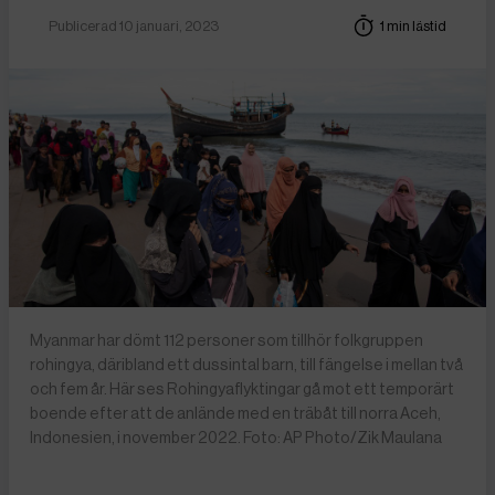
Publicerad 10 januari, 2023
1 min lästid
Myanmar har dömt 112 personer som tillhör folkgruppen
rohingya, däribland ett dussintal barn, till fängelse i mellan två
och fem år. Här ses Rohingyaflyktingar gå mot ett temporärt
boende efter att de anlände med en träbåt till norra Aceh,
Indonesien, i november 2022. Foto: AP Photo/Zik Maulana