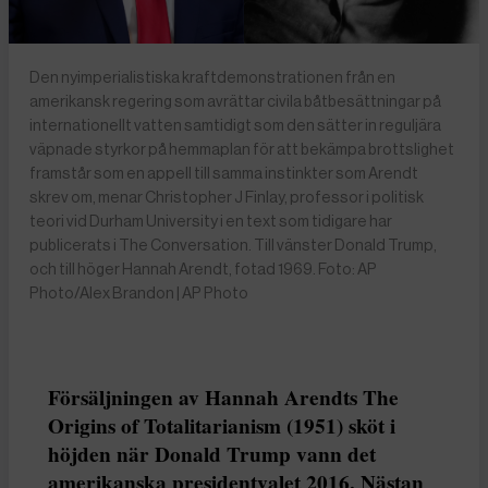
Den nyimperialistiska kraftdemonstrationen från en
amerikansk regering som avrättar civila båtbesättningar på
internationellt vatten samtidigt som den sätter in reguljära
väpnade styrkor på hemmaplan för att bekämpa brottslighet
framstår som en appell till samma instinkter som Arendt
skrev om, menar Christopher J Finlay, professor i politisk
teori vid Durham University i en text som tidigare har
publicerats i The Conversation. Till vänster Donald Trump,
och till höger Hannah Arendt, fotad 1969. Foto: AP
Photo/Alex Brandon | AP Photo
Försäljningen av Hannah Arendts The
Origins of Totalitarianism (1951) sköt i
höjden när Donald Trump vann det
amerikanska presidentvalet 2016. Nästan