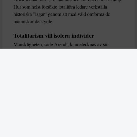
Hur som helst försökte totalitära ledare verkställa
historiska ”lagar” genom att med våld omforma de
människor de styrde.
Totalitarism vill isolera individer
Mänskligheten, sade Arendt, kännetecknas av sin
oändliga variation – ingen person kan någonsin helt
ersätta en annan. Totalitarism syftade till att förstöra
detta. Den isolerade individer, upplöste de band genom
vilka de förenar och stärker varandra, och försökte
utplåna den mänskliga personligheten.
Koncentrationslägrens totala dominans gjorde det genom
att reducera varje fånge till ”en bunt reaktioner som kan
likvideras och ersättas” innan de dödas. Med alla i
slutändan utsatta för detta hot, gjorde totalitarismen den
mänskliga personen som sådan överflödig.