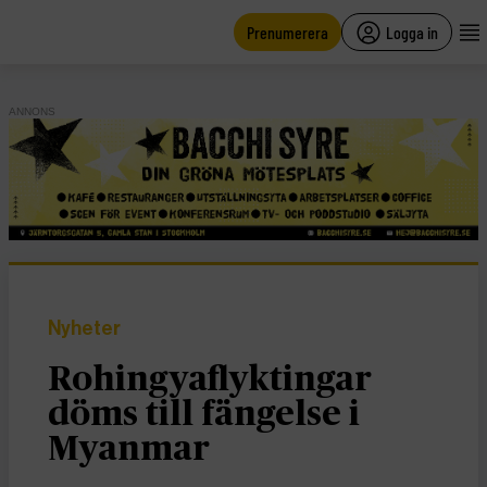
main
content
Prenumerera
Logga in
ANNONS
Nyheter
Rohingyaflyktingar
döms till fängelse i
Myanmar