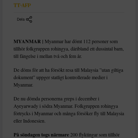
TT-AFP
Dela
MYANMAR |
Myanmar har dömt 112 personer som
tillhör folkgruppen rohingya, däribland ett dussintal barn,
till fängelse i mellan två och fem år.
De döms för att ha försökt resa till Malaysia ”utan giltiga
dokument” uppger statligt kontrollerade medier i
Myanmar.
De nu dömda personerna greps i december i
Ayeyarwady i södra Myanmar. Folkgruppen rohingya
förtrycks i Myanmar och många försöker fly till Malaysia
eller Indonesien.
På söndagen togs närmare
200 flyktingar som tillhör