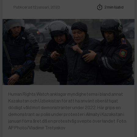
Publicerad 12 januari, 2023
2 min lästid
Human Rights Watch anklagar myndigheterna i bland annat
Kazakstan och Uzbekistan för att ha använt oberättigat
dödligt våld mot demonstranter under 2022. Här grips en
demonstrant av polis under protester i Almaty i Kazakstan i
januari förra året då en protestvåg svepte över landet. Foto:
AP Photo/Vladimir Tretyakov