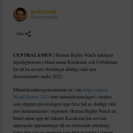
Bella Frank
Chefredaktör
Dela
CENTRALASIEN |
Human Rights Watch anklagar
myndigheterna i bland annat Kazakstan och Uzbekistan
för att ha använt oberättigat dödligt våld mot
demonstranter under 2022.
Människorättsorganisationen tar i sin
årliga rapport
World Report 2023
över människorättsläget i världen
som släpptes på torsdagen upp flera fall av dödligt våld
mot demonstranter i regionen. Human Rights Watch tar
bland annat upp det faktum Kazakstan har avvisat
upprepade uppmaningar till en oberoende utredning
kring den våg av protester som bröt ut landet i januari