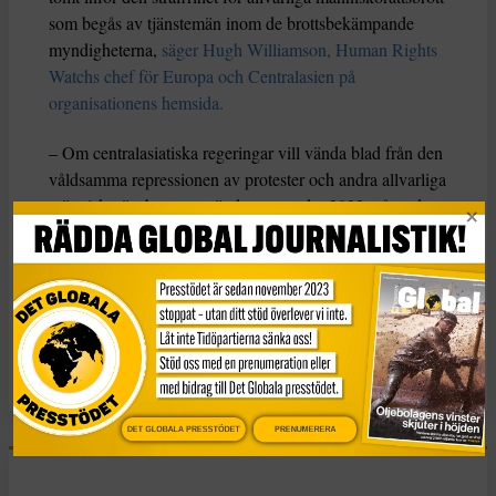
som begås av tjänstemän inom de brottsbekämpande
myndigheterna,
säger Hugh Williamson, Human Rights
Watchs chef för Europa och Centralasien på
organisationens hemsida.
– Om centralasiatiska regeringar vill vända blad från den
våldsamma repressionen av protester och andra allvarliga
människorättsbrott som ägde rum under 2022 måste de
sluta ignorera uppmaningar till oberoende utredningar
och ansvarsutkrävande, fortsätter han.
KATEGORI
Nyheter
DET GLOBALA PRESSTÖDET
PRENUMERERA