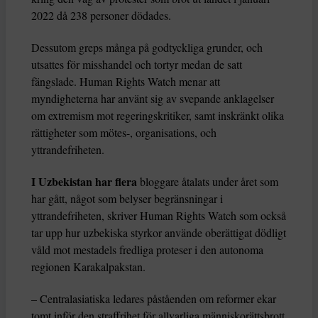
2022 då 238 personer dödades.
Dessutom greps många på godtyckliga grunder, och
utsattes för misshandel och tortyr medan de satt
fängslade. Human Rights Watch menar att
myndigheterna har använt sig av svepande anklagelser
om extremism mot regeringskritiker, samt inskränkt olika
rättigheter som mötes-, organisations, och
yttrandefriheten.
I Uzbekistan har flera
bloggare åtalats under året som
har gått, något som belyser begränsningar i
yttrandefriheten, skriver Human Rights Watch som också
tar upp hur uzbekiska styrkor använde oberättigat dödligt
våld mot mestadels fredliga proteser i den autonoma
regionen Karakalpakstan.
– Centralasiatiska ledares påståenden om reformer ekar
tomt inför den straffrihet för allvarliga människorättsbrott