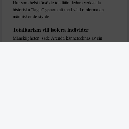
Hur som helst försökte totalitära ledare verkställa
historiska ”lagar” genom att med våld omforma de
människor de styrde.
Totalitarism vill isolera individer
Mänskligheten, sade Arendt, kännetecknas av sin
oändliga variation – ingen person kan någonsin helt
ersätta en annan. Totalitarism syftade till att förstöra
detta. Den isolerade individer, upplöste de band genom
vilka de förenar och stärker varandra, och försökte
utplåna den mänskliga personligheten.
Koncentrationslägrens totala dominans gjorde det genom
att reducera varje fånge till ”en bunt reaktioner som kan
likvideras och ersättas” innan de dödas. Med alla i
slutändan utsatta för detta hot, gjorde totalitarismen den
mänskliga personen som sådan överflödig.
I stället för att sträva efter stabilitet var totalitarismen