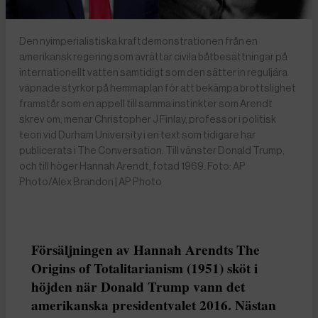
Den nyimperialistiska kraftdemonstrationen från en
amerikansk regering som avrättar civila båtbesättningar på
internationellt vatten samtidigt som den sätter in reguljära
väpnade styrkor på hemmaplan för att bekämpa brottslighet
framstår som en appell till samma instinkter som Arendt
skrev om, menar Christopher J Finlay, professor i politisk
teori vid Durham University i en text som tidigare har
publicerats i The Conversation. Till vänster Donald Trump,
och till höger Hannah Arendt, fotad 1969. Foto: AP
Photo/Alex Brandon | AP Photo
Försäljningen av Hannah Arendts The
Origins of Totalitarianism (1951) sköt i
höjden när Donald Trump vann det
amerikanska presidentvalet 2016. Nästan