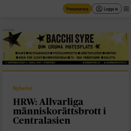
main
content
Prenumerera
Logga in
ANNONS
Nyheter
HRW: Allvarliga
människorättsbrott i
Centralasien