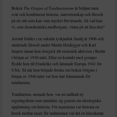
Boken
The Origins of Totalitarianism
är briljant men
svår och kombinerar historia, statsvetenskap och filosofi
på ett sätt som kan vara mycket förvirrande. Så vad kan
vi, som demokratiska medborgare, vinna på att läsa den?
Arendt föddes i en sekulär tyskjudisk familj år 1906 och
studerade filosofi under Martin Heidegger och Karl
Jaspers innan hon övergick till sionistisk aktivism i Berlin
i början av 1930-talet. Efter en kontakt med gestapo
flydde hon till Frankrike och lämnade Europa 1941 för
USA. Så när hon började forska om boken Origins i
början av 1940-talet var hon inte främmande för
totalitarism.
Totalitarism, menade hon, var en radikalt ny
regeringsform som utmärkte sig genom sin ideologiska
uppfattning om historia. För nazisterna var historia en
krock mellan raser; för stalinismen var det en klasskamp.