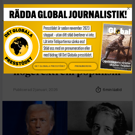
Essä
Vad Hanna Arendt kan
lära oss om
DET GLOBALA PRESSTÖDET
PRENUMERERA
högerextrem populism
Publicerad 2 januari, 2026
6 min lästid