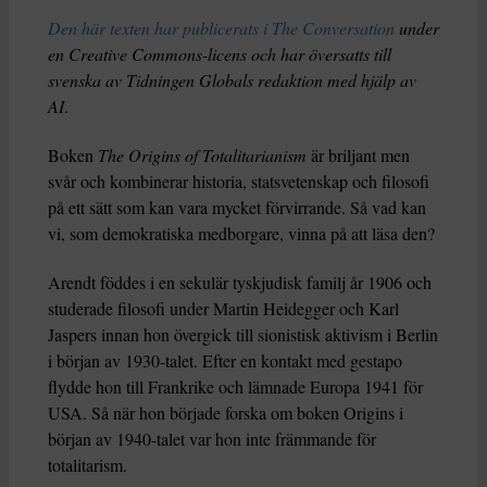
Den här texten har publicerats i The Conversation
under
en Creative Commons-licens och har översatts till
svenska av Tidningen Globals redaktion med hjälp av
AI
.
Boken
The Origins of Totalitarianism
är briljant men
svår och kombinerar historia, statsvetenskap och filosofi
på ett sätt som kan vara mycket förvirrande. Så vad kan
vi, som demokratiska medborgare, vinna på att läsa den?
Arendt föddes i en sekulär tyskjudisk familj år 1906 och
studerade filosofi under Martin Heidegger och Karl
Jaspers innan hon övergick till sionistisk aktivism i Berlin
i början av 1930-talet. Efter en kontakt med gestapo
flydde hon till Frankrike och lämnade Europa 1941 för
USA. Så när hon började forska om boken Origins i
början av 1940-talet var hon inte främmande för
totalitarism.