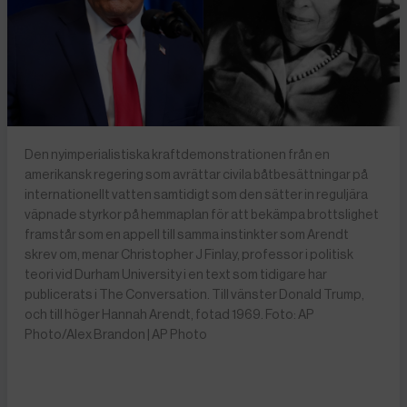
Den nyimperialistiska kraftdemonstrationen från en
amerikansk regering som avrättar civila båtbesättningar på
internationellt vatten samtidigt som den sätter in reguljära
väpnade styrkor på hemmaplan för att bekämpa brottslighet
framstår som en appell till samma instinkter som Arendt
skrev om, menar Christopher J Finlay, professor i politisk
teori vid Durham University i en text som tidigare har
publicerats i The Conversation. Till vänster Donald Trump,
och till höger Hannah Arendt, fotad 1969. Foto: AP
Photo/Alex Brandon | AP Photo