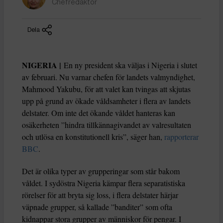
Chefredaktör
Dela
NIGERIA |
En ny president ska väljas i Nigeria i slutet
av februari. Nu varnar chefen för landets valmyndighet,
Mahmood Yakubu, för att valet kan tvingas att skjutas
upp på grund av ökade våldsamheter i flera av landets
delstater. Om inte det ökande våldet hanteras kan
osäkerheten ”hindra tillkännagivandet av valresultaten
och utlösa en konstitutionell kris”, säger han,
rapporterar
BBC
.
Det är olika typer av grupperingar som står bakom
våldet. I sydöstra Nigeria kämpar flera separatistiska
rörelser för att bryta sig loss, i flera delstater härjar
väpnade grupper, så kallade ”banditer” som ofta
kidnappar stora grupper av människor för pengar. I