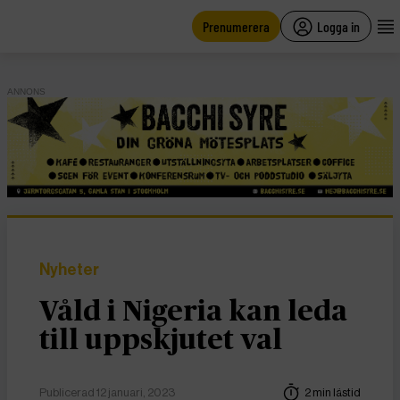
main
content
Prenumerera
Logga in
ANNONS
Nyheter
Våld i Nigeria kan leda
till uppskjutet val
Publicerad 12 januari, 2023
2 min lästid