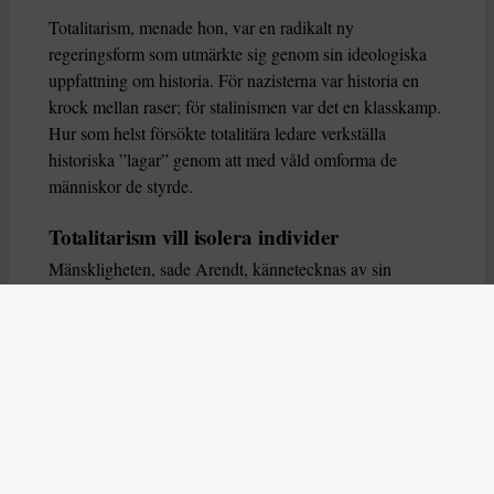
Totalitarism, menade hon, var en radikalt ny
regeringsform som utmärkte sig genom sin ideologiska
uppfattning om historia. För nazisterna var historia en
krock mellan raser; för stalinismen var det en klasskamp.
Hur som helst försökte totalitära ledare verkställa
historiska ”lagar” genom att med våld omforma de
människor de styrde.
Totalitarism vill isolera individer
Mänskligheten, sade Arendt, kännetecknas av sin
oändliga variation – ingen person kan någonsin helt
ersätta en annan. Totalitarism syftade till att förstöra
detta. Den isolerade individer, upplöste de band genom
vilka de förenar och stärker varandra, och försökte
utplåna den mänskliga personligheten.
Koncentrationslägrens totala dominans gjorde det genom
att reducera varje fånge till ”en bunt reaktioner som kan