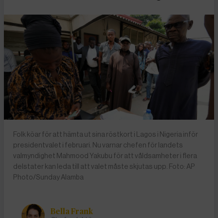
Folk köar för att hämta ut sina röstkort i Lagos i Nigeria inför
presidentvalet i februari. Nu varnar chefen för landets
valmyndighet Mahmood Yakubu för att våldsamheter i flera
delstater kan leda till att valet måste skjutas upp. Foto: AP
Photo/Sunday Alamba
Bella Frank