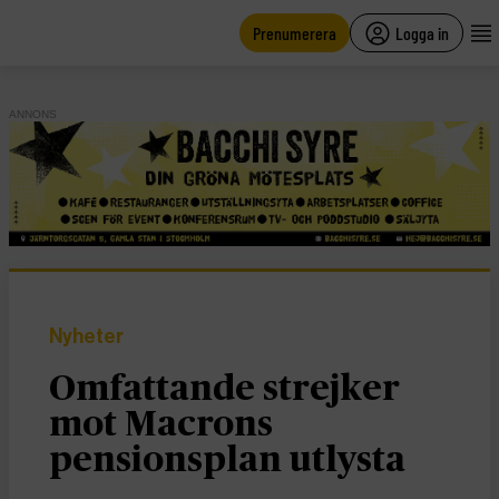
main
content
Prenumerera
Logga in
ANNONS
Nyheter
Omfattande strejker
mot Macrons
pensionsplan utlysta