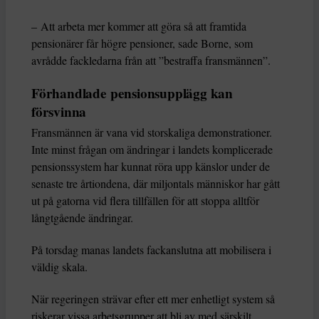
– Att arbeta mer kommer att göra så att framtida
pensionärer får högre pensioner, sade Borne, som
avrådde fackledarna från att ”bestraffa fransmännen”.
Förhandlade pensionsupplägg kan
försvinna
Fransmännen är vana vid storskaliga demonstrationer.
Inte minst frågan om ändringar i landets komplicerade
pensionssystem har kunnat röra upp känslor under de
senaste tre årtiondena, där miljontals människor har gått
ut på gatorna vid flera tillfällen för att stoppa alltför
långtgående ändringar.
På torsdag manas landets fackanslutna att mobilisera i
väldig skala.
När regeringen strävar efter ett mer enhetligt system så
riskerar vissa arbetsgrupper att bli av med särskilt