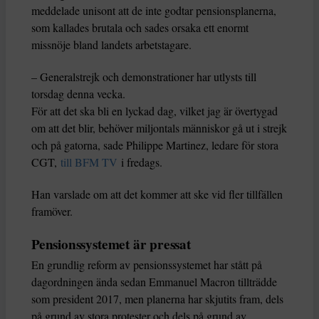
meddelade unisont att de inte godtar pensionsplanerna,
som kallades brutala och sades orsaka ett enormt
missnöje bland landets arbetstagare.
– Generalstrejk och demonstrationer har utlysts till
torsdag denna vecka.
För att det ska bli en lyckad dag, vilket jag är övertygad
om att det blir, behöver miljontals människor gå ut i strejk
och på gatorna, sade Philippe Martinez, ledare för stora
CGT,
till BFM TV
i fredags.
Han varslade om att det kommer att ske vid fler tillfällen
framöver.
Pensionssystemet är pressat
En grundlig reform av pensionssystemet har stått på
dagordningen ända sedan Emmanuel Macron tillträdde
som president 2017, men planerna har skjutits fram, dels
på grund av stora protester och dels på grund av