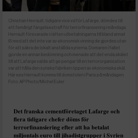
Christian Herrault, tidigare vice vd för Lafarge, dömdes till
ett femårigt fängelsestraff för terrorfinansiering i måndags.
Herrault försvarade i rätten utbetalningarna till bland annat
IS med att det inte var av ekonomisk vinning de gjordes utan
för att säkra de lokalt anställda syrierna. Domaren i fallet
gjorde en annan bedömning och menade att det enda skälet
till att Lafarge valde att ge pengar till en terrororganisation
var att hålla den syriska fabriken öppen av ekonomiska skäl.
Här ses Herrault komma till domstolen i Paris på måndagen.
Foto: AP Photo/Michel Euler
Det franska cementföretaget Lafarge och
flera tidigare chefer döms för
terrorfinansiering efter att ha betalat
miljontals euro till jihadistgrupper i Syrien