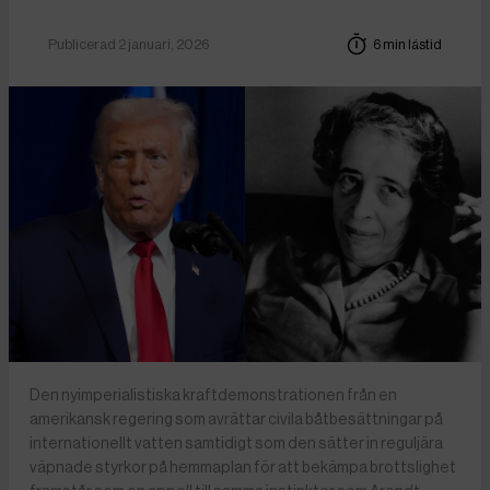
Publicerad 2 januari, 2026
6 min lästid
Den nyimperialistiska kraftdemonstrationen från en
amerikansk regering som avrättar civila båtbesättningar på
internationellt vatten samtidigt som den sätter in reguljära
väpnade styrkor på hemmaplan för att bekämpa brottslighet