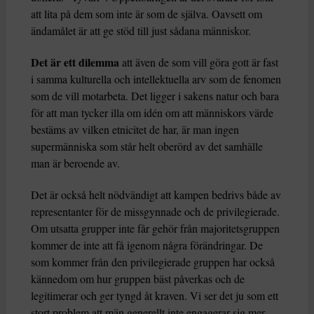
att lita på dem som inte är som de själva. Oavsett om
ändamålet är att ge stöd till just sådana människor.
Det är ett dilemma
att även de som vill göra gott är fast
i samma kulturella och intellektuella arv som de fenomen
som de vill motarbeta. Det ligger i sakens natur och bara
för att man tycker illa om idén om att människors värde
bestäms av vilken etnicitet de har, är man ingen
supermänniska som står helt oberörd av det samhälle
man är beroende av.
Det är också helt nödvändigt att kampen bedrivs både av
representanter för de missgynnade och de privilegierade.
Om utsatta grupper inte får gehör från majoritetsgruppen
kommer de inte att få igenom några förändringar. De
som kommer från den privilegierade gruppen har också
kännedom om hur gruppen bäst påverkas och de
legitimerar och ger tyngd åt kraven. Vi ser det ju som ett
stort problem att män generellt inte engagerar sig mer