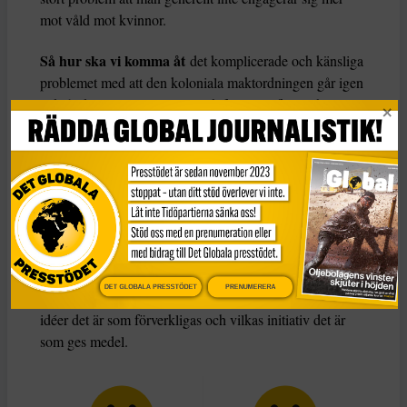
mot våld mot kvinnor.
Så hur ska vi komma åt
det komplicerade och känsliga
problemet med att den koloniala maktordningen går igen
också i kampen mot rasism och främlingsfientlighet, i
fattigdomsbekämpning och biståndsarbete? Jag tror att
lösningen är lika svår som enkel. Vi måste synliggöra det
när det sker.
Och när det sker måste de privilegierade aktivt överlämna
sina tolkningsföreträden och maktpositioner. Så, nej, jag
tror inte att etniska svenskar som engagerar sig mot
rasism är godhetsknarkare. Men jag efterlyser mer
DET GLOBALA PRESSTÖDET
PRENUMERERA
ödmjukhet inför vilkas röster det är som får höras, vilkas
idéer det är som förverkligas och vilkas initiativ det är
som ges medel.