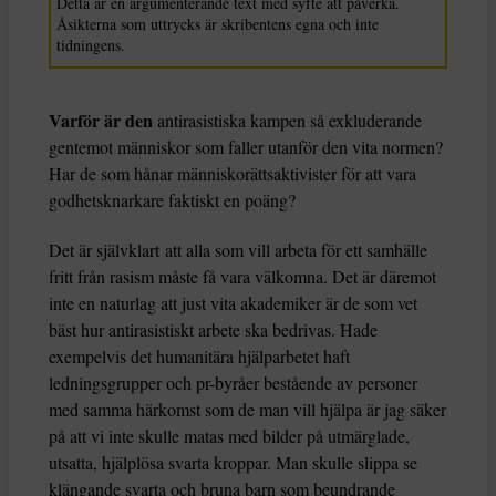
Detta är en argumenterande text med syfte att påverka.
Åsikterna som uttrycks är skribentens egna och inte
tidningens.
Varför är den
antirasistiska kampen så exkluderande
gentemot människor som faller utanför den vita normen?
Har de som hånar människorättsaktivister för att vara
godhetsknarkare faktiskt en poäng?
Det är självklart att alla som vill arbeta för ett samhälle
fritt från rasism måste få vara välkomna. Det är däremot
inte en naturlag att just vita akademiker är de som vet
bäst hur antirasistiskt arbete ska bedrivas. Hade
exempelvis det humanitära hjälparbetet haft
ledningsgrupper och pr-byråer bestående av personer
med samma härkomst som de man vill hjälpa är jag säker
på att vi inte skulle matas med bilder på utmärglade,
utsatta, hjälplösa svarta kroppar. Man skulle slippa se
klängande svarta och bruna barn som beundrande