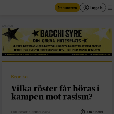
main
content
Prenumerera
Logga in
ANNONS
Krönika
Vilka röster får höras i
kampen mot rasism?
Publicerad 17 januari, 2023
4 min lästid