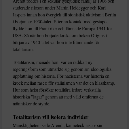
Arendt föddes i en sekulär tyskjudisk familj år 1906 och
studerade filosofi under Martin Heidegger och Karl
Jaspers innan hon övergick till sionistisk aktivism i Berlin
i början av 1930-talet. Efter en kontakt med gestapo
flydde hon till Frankrike och lämnade Europa 1941 för
USA. Så när hon började forska om boken Origins i
början av 1940-talet var hon inte främmande för
totalitarism.
Totalitarism, menade hon, var en radikalt ny
regeringsform som utmärkte sig genom sin ideologiska
uppfattning om historia. För nazisterna var historia en
krock mellan raser; för stalinismen var det en klasskamp.
Hur som helst försökte totalitära ledare verkställa
historiska ”lagar” genom att med våld omforma de
människor de styrde.
Totalitarism vill isolera individer
Mänskligheten, sade Arendt, kännetecknas av sin