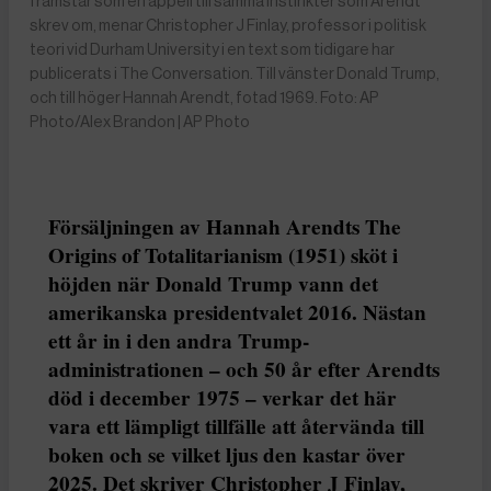
framstår som en appell till samma instinkter som Arendt
skrev om, menar Christopher J Finlay, professor i politisk
teori vid Durham University i en text som tidigare har
publicerats i The Conversation. Till vänster Donald Trump,
och till höger Hannah Arendt, fotad 1969. Foto: AP
Photo/Alex Brandon | AP Photo
Försäljningen av Hannah Arendts The
Origins of Totalitarianism (1951) sköt i
höjden när Donald Trump vann det
amerikanska presidentvalet 2016. Nästan
ett år in i den andra Trump-
administrationen – och 50 år efter Arendts
död i december 1975 – verkar det här
vara ett lämpligt tillfälle att återvända till
boken och se vilket ljus den kastar över
2025. Det skriver Christopher J Finlay,