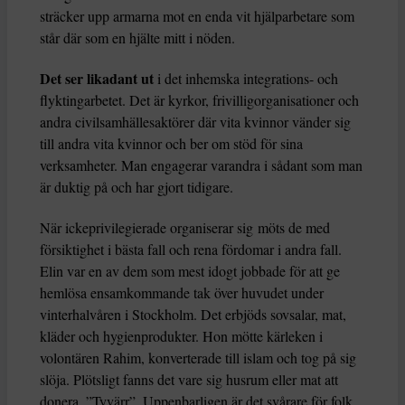
sträcker upp armarna mot en enda vit hjälparbetare som
står där som en hjälte mitt i nöden.
Det ser likadant ut
i det inhemska integrations- och
flyktingarbetet. Det är kyrkor, frivilligorganisationer och
andra civilsamhällesaktörer där vita kvinnor vänder sig
till andra vita kvinnor och ber om stöd för sina
verksamheter. Man engagerar varandra i sådant som man
är duktig på och har gjort tidigare.
När ickeprivilegierade organiserar sig
möts de med
försiktighet i bästa fall och rena fördomar i andra fall.
Elin var en av dem som mest idogt jobbade för att ge
hemlösa ensamkommande tak över huvudet under
vinterhalvåren i Stockholm. Det erbjöds sovsalar, mat,
kläder och hygienprodukter. Hon mötte kärleken i
volontären Rahim, konverterade till islam och tog på sig
slöja. Plötsligt fanns det vare sig husrum eller mat att
donera. ”Tyvärr”. Uppenbarligen är det svårare för folk