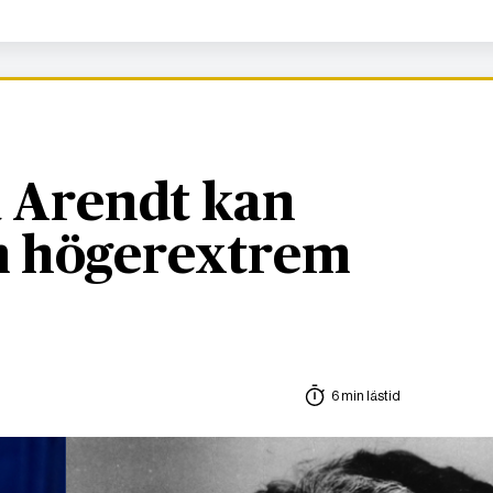
 Arendt kan
om högerextrem
6 min lästid