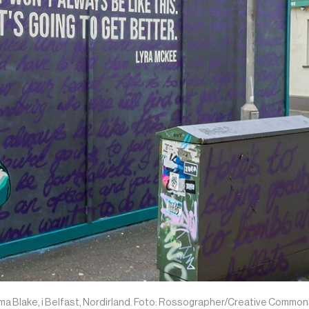
ma Blake, i Belfast, Nordirland. Foto: Rossographer/Creative Commo