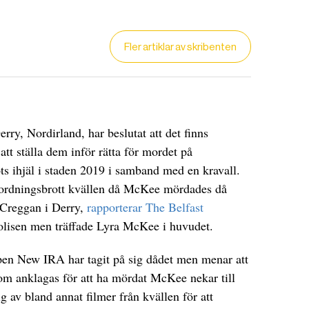
Fler artiklar av skribenten
ry, Nordirland, har beslutat att det finns
 att ställa dem inför rätta för mordet på
s ihjäl i staden 2019 i samband med en kravall.
r ordningsbrott kvällen då McKee mördades då
DET GLOBALA PRESSTÖDET
PRENUMERERA
t Creggan i Derry,
rapporterar The Belfast
olisen men träffade Lyra McKee i huvudet.
pen New IRA har tagit på sig dådet men menar att
som anklagas för att ha mördat McKee nekar till
g av bland annat filmer från kvällen för att