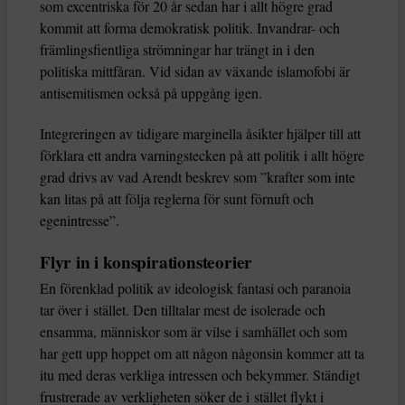
som excentriska för 20 år sedan har i allt högre grad
kommit att forma demokratisk politik. Invandrar- och
främlingsfientliga strömningar har trängt in i den
politiska mittfåran. Vid sidan av växande islamofobi är
antisemitismen också på uppgång igen.
Integreringen av tidigare marginella åsikter hjälper till att
förklara ett andra varningstecken på att politik i allt högre
grad drivs av vad Arendt beskrev som ”krafter som inte
kan litas på att följa reglerna för sunt förnuft och
egenintresse”.
Flyr in i konspirationsteorier
En förenklad politik av ideologisk fantasi och paranoia
tar över i stället. Den tilltalar mest de isolerade och
ensamma, människor som är vilse i samhället och som
har gett upp hoppet om att någon någonsin kommer att ta
itu med deras verkliga intressen och bekymmer. Ständigt
frustrerade av verkligheten söker de i stället flykt i