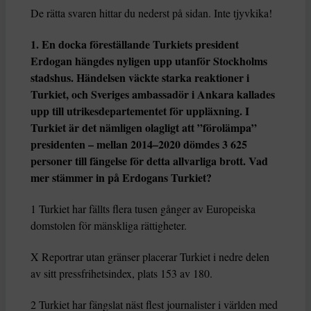
De rätta svaren hittar du nederst på sidan. Inte tjyvkika!
1. En docka föreställande Turkiets president
Erdogan hängdes nyligen upp utanför Stockholms
stadshus. Händelsen väckte starka reaktioner i
Turkiet, och Sveriges ambassadör i Ankara kallades
upp till utrikesdepartementet för uppläxning. I
Turkiet är det nämligen olagligt att ”förolämpa”
presidenten – mellan 2014–2020 dömdes 3 625
personer till fängelse för detta allvarliga brott. Vad
mer stämmer in på Erdogans Turkiet?
1 Turkiet har fällts flera tusen gånger av Europeiska
domstolen för mänskliga rättigheter.
X Reportrar utan gränser placerar Turkiet i nedre delen
av sitt pressfrihetsindex, plats 153 av 180.
2 Turkiet har fängslat näst flest journalister i världen med