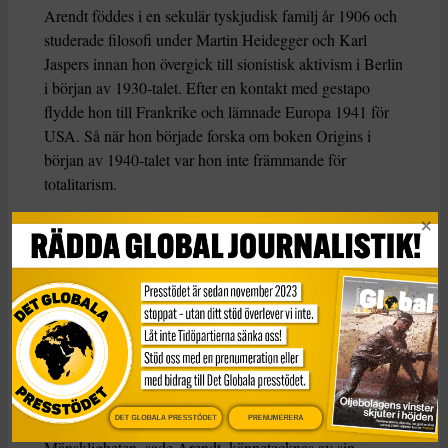
Arendt föddes i en sekulär tyskjudisk familj år 1906 och
studerade filosofi under Martin Heidegger och Karl
Jaspers innan hon övergick till sionistisk aktivism i Berlin
i början av 1930-talet. Efter en kontakt med gestapo
flydde hon till Frankrike och lämnade Europa 1941 för
USA. Så när hon började forska om boken Origins i
början av 1940-talet var hon inte främmande för
totalitarism.
Totalitarism, menade hon, var en radikalt ny
regeringsform som utmärkte sig genom sin ideologiska
uppfattning om historia. För nazisterna var historia en
krock mellan raser; för stalinismen var det en klasskamp.
Hur som helst försökte totalitära ledare verkställa
historiska ”lagar” genom att med våld omforma de
människor de styrde.
Totalitarism vill isolera individer
DET GLOBALA PRESSTÖDET
PRENUMERERA
Mänskligheten, sade Arendt, kännetecknas av sin