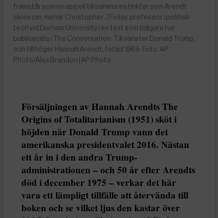
framstår som en appell till samma instinkter som Arendt
skrev om, menar Christopher J Finlay, professor i politisk
teori vid Durham University i en text som tidigare har
publicerats i The Conversation. Till vänster Donald Trump,
och till höger Hannah Arendt, fotad 1969. Foto: AP
Photo/Alex Brandon | AP Photo
Försäljningen av Hannah Arendts The
Origins of Totalitarianism (1951) sköt i
höjden när Donald Trump vann det
amerikanska presidentvalet 2016. Nästan
ett år in i den andra Trump-
administrationen – och 50 år efter Arendts
död i december 1975 – verkar det här
vara ett lämpligt tillfälle att återvända till
boken och se vilket ljus den kastar över