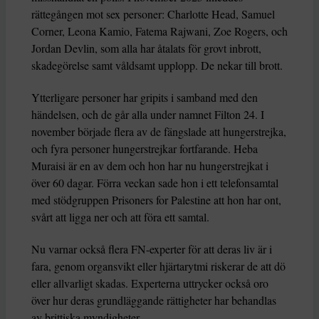
rättegången mot sex personer: Charlotte Head, Samuel
Corner, Leona Kamio, Fatema Rajwani, Zoe Rogers, och
Jordan Devlin, som alla har åtalats för grovt inbrott,
skadegörelse samt våldsamt upplopp. De nekar till brott.
Ytterligare personer har gripits i samband med den
händelsen, och de går alla under namnet Filton 24. I
november började flera av de fängslade att hungerstrejka,
och fyra personer hungerstrejkar fortfarande. Heba
Muraisi är en av dem och hon har nu hungerstrejkat i
över 60 dagar. Förra veckan sade hon i ett telefonsamtal
med stödgruppen Prisoners for Palestine att hon har ont,
svårt att ligga ner och att föra ett samtal.
Nu varnar också flera FN-experter för att deras liv är i
fara, genom organsvikt eller hjärtarytmi riskerar de att dö
eller allvarligt skadas. Experterna uttrycker också oro
över hur deras grundläggande rättigheter har behandlas
av brittiska myndigheter.