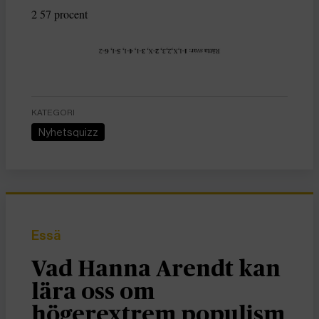
2 57 procent
KATEGORI
Nyhetsquizz
Essä
Vad Hanna Arendt kan
lära oss om
högerextrem populism