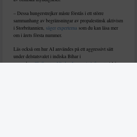
– Dessa hungerstrejker måste förstås i ett större
sammanhang av begränsningar av propalestinsk aktivism
i Storbritannien,
säger experterna
som du kan läsa mer
om i årets första nummer.
Läs också om hur AI användes på ett aggressivt sätt
under delstatsvalet i indiska Bihar i
november.
Skribenten Vladan Lausevic lyfter att
AI å
ena sidan kan bidra till att sprida viktig information och
öka politiskt deltagande, men å andra sidan också kan
orsaka problem om den missbrukas. Han skriver: ”Utan
tydliga regler, etiska riktlinjer och system för att granska
falskt innehåll kan AI i sin värsta form stärka just
diktaturer och auktoritära system istället för att förnya
och förbättra demokratin.”
I mitten av december slog två attentatsmän till mot ett
judiskt chanukkafirande på Bondi Beach, dödade femton