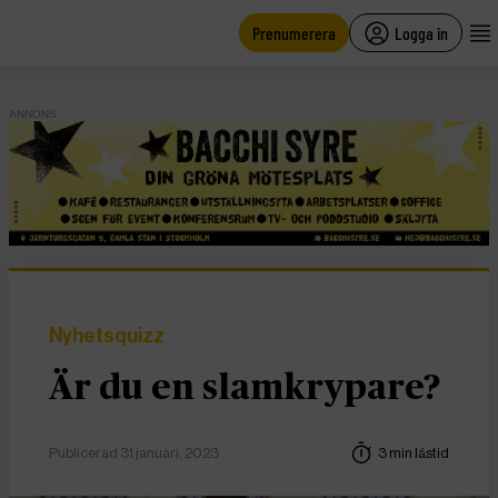
main
content
Prenumerera
Logga in
ANNONS
Nyhetsquizz
Är du en slamkrypare?
Publicerad 31 januari, 2023
3 min lästid