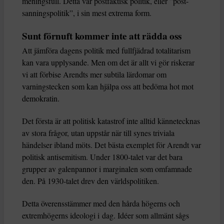
meningsfull. Detta var postfaktisk politik, eller ”post-
sanningspolitik”, i sin mest extrema form.
Sunt förnuft kommer inte att rädda oss
Att jämföra dagens politik med fullfjädrad totalitarism
kan vara upplysande. Men om det är allt vi gör riskerar
vi att förbise Arendts mer subtila lärdomar om
varningstecken som kan hjälpa oss att bedöma hot mot
demokratin.
Det första är att politisk katastrof inte alltid kännetecknas
av stora frågor, utan uppstår när till synes triviala
händelser ibland möts. Det bästa exemplet för Arendt var
politisk antisemitism. Under 1800-talet var det bara
grupper av galenpannor i marginalen som omfamnade
den. På 1930-talet drev den världspolitiken.
Detta överensstämmer med den hårda högerns och
extremhögerns ideologi i dag. Idéer som allmänt sågs