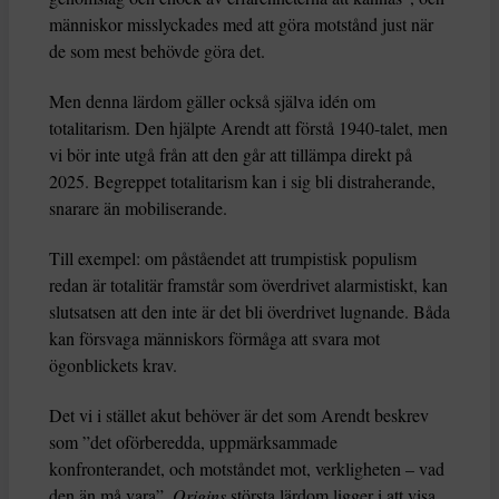
människor misslyckades med att göra motstånd just när
de som mest behövde göra det.
Men denna lärdom gäller också själva idén om
totalitarism. Den hjälpte Arendt att förstå 1940-talet, men
vi bör inte utgå från att den går att tillämpa direkt på
2025. Begreppet totalitarism kan i sig bli distraherande,
snarare än mobiliserande.
Till exempel: om påståendet att trumpistisk populism
redan är totalitär framstår som överdrivet alarmistiskt, kan
slutsatsen att den inte är det bli överdrivet lugnande. Båda
kan försvaga människors förmåga att svara mot
ögonblickets krav.
Det vi i stället akut behöver är det som Arendt beskrev
som ”det oförberedda, uppmärksammade
konfronterandet, och motståndet mot, verkligheten – vad
den än må vara”.
Origins
största lärdom ligger i att visa