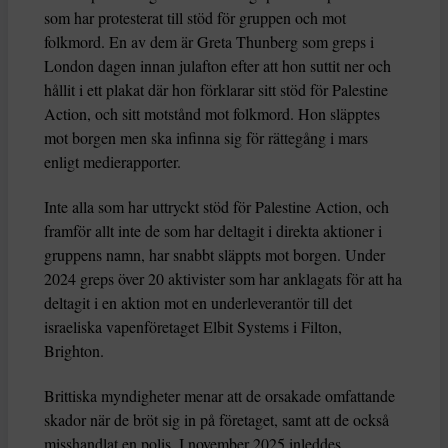
som har protesterat till stöd för gruppen och mot
folkmord. En av dem är Greta Thunberg som greps i
London dagen innan julafton efter att hon suttit ner och
hållit i ett plakat där hon förklarar sitt stöd för Palestine
Action, och sitt motstånd mot folkmord. Hon släpptes
mot borgen men ska infinna sig för rättegång i mars
enligt medierapporter.
Inte alla som har uttryckt stöd för Palestine Action, och
framför allt inte de som har deltagit i direkta aktioner i
gruppens namn, har snabbt släppts mot borgen. Under
2024 greps över 20 aktivister som har anklagats för att ha
deltagit i en aktion mot en underleverantör till det
israeliska vapenföretaget Elbit Systems i Filton,
Brighton.
Brittiska myndigheter menar att de orsakade omfattande
skador när de bröt sig in på företaget, samt att de också
misshandlat en polis. I november 2025 inleddes