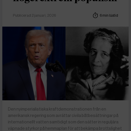
Publicerad 2 januari, 2026
6 min lästid
Den nyimperialistiska kraftdemonstrationen från en
amerikansk regering som avrättar civila båtbesättningar på
internationellt vatten samtidigt som den sätter in reguljära
väpnade styrkor på hemmaplan för att bekämpa brottslighet