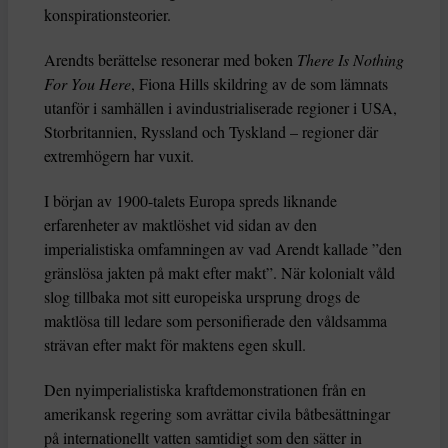
konspirationsteorier.
Arendts berättelse resonerar med boken
There Is Nothing
For You Here
, Fiona Hills skildring av de som lämnats
utanför i samhällen i avindustrialiserade regioner i USA,
Storbritannien, Ryssland och Tyskland – regioner där
extremhögern har vuxit.
I början av 1900-talets Europa spreds liknande
erfarenheter av maktlöshet vid sidan av den
imperialistiska omfamningen av vad Arendt kallade ”den
gränslösa jakten på makt efter makt”. När kolonialt våld
slog tillbaka mot sitt europeiska ursprung drogs de
maktlösa till ledare som personifierade den våldsamma
strävan efter makt för maktens egen skull.
Den nyimperialistiska kraftdemonstrationen från en
amerikansk regering som avrättar civila båtbesättningar
på internationellt vatten samtidigt som den sätter in