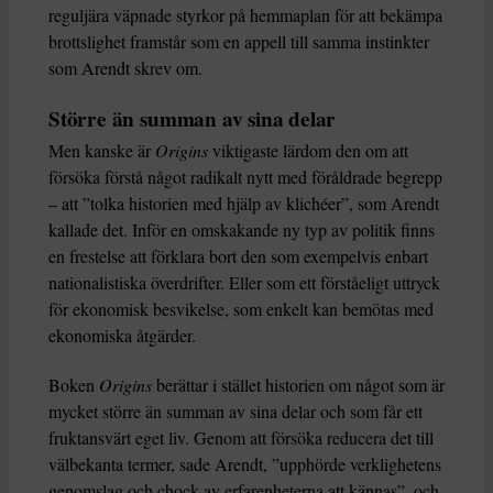
reguljära väpnade styrkor på hemmaplan för att bekämpa
brottslighet framstår som en appell till samma instinkter
som Arendt skrev om.
Större än summan av sina delar
Men kanske är
Origins
viktigaste lärdom den om att
försöka förstå något radikalt nytt med föråldrade begrepp
– att ”tolka historien med hjälp av klichéer”, som Arendt
kallade det. Inför en omskakande ny typ av politik finns
en frestelse att förklara bort den som exempelvis enbart
nationalistiska överdrifter. Eller som ett förståeligt uttryck
för ekonomisk besvikelse, som enkelt kan bemötas med
ekonomiska åtgärder.
Boken
Origins
berättar i stället historien om något som är
mycket större än summan av sina delar och som får ett
fruktansvärt eget liv. Genom att försöka reducera det till
välbekanta termer, sade Arendt, ”upphörde verklighetens
genomslag och chock av erfarenheterna att kännas”, och