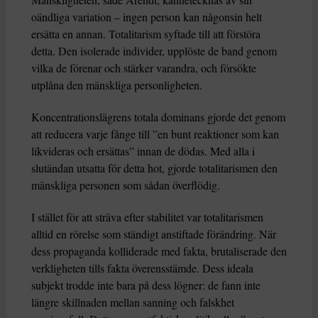
oändliga variation – ingen person kan någonsin helt
ersätta en annan. Totalitarism syftade till att förstöra
detta. Den isolerade individer, upplöste de band genom
vilka de förenar och stärker varandra, och försökte
utplåna den mänskliga personligheten.
Koncentrationslägrens totala dominans gjorde det genom
att reducera varje fånge till ”en bunt reaktioner som kan
likvideras och ersättas” innan de dödas. Med alla i
slutändan utsatta för detta hot, gjorde totalitarismen den
mänskliga personen som sådan överflödig.
I stället för att sträva efter stabilitet var totalitarismen
alltid en rörelse som ständigt anstiftade förändring. När
dess propaganda kolliderade med fakta, brutaliserade den
verkligheten tills fakta överensstämde. Dess ideala
subjekt trodde inte bara på dess lögner: de fann inte
längre skillnaden mellan sanning och falskhet