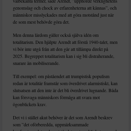
välbekanta termer, sade Arendt, ”upphörde verklighetens
genomslag och chock av erfarenheterna att kännas”, och
människor misslyckades med att göra motstånd just när
de som mest behövde göra det.
Men denna lärdom gäller också själva idén om
totalitarism. Den hjälpte Arendt att förstå 1940-talet, men
vi bör inte utgå från att den går att tillämpa direkt på
2025. Begreppet totalitarism kan i sig bli distraherande,
snarare än mobiliserande.
Till exempel: om påståendet att trumpistisk populism
redan är totalitär framstår som överdrivet alarmistiskt, kan
slutsatsen att den inte är det bli överdrivet lugnande. Båda
kan försvaga människors förmåga att svara mot
ögonblickets krav.
Det vi i stället akut behöver är det som Arendt beskrev
som ”det oförberedda, uppmärksammade