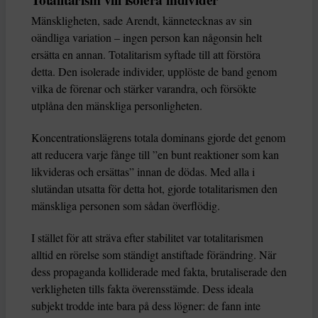
Totalitarism vill isolera individer
Mänskligheten, sade Arendt, kännetecknas av sin
oändliga variation – ingen person kan någonsin helt
ersätta en annan. Totalitarism syftade till att förstöra
detta. Den isolerade individer, upplöste de band genom
vilka de förenar och stärker varandra, och försökte
utplåna den mänskliga personligheten.
Koncentrationslägrens totala dominans gjorde det genom
att reducera varje fånge till ”en bunt reaktioner som kan
likvideras och ersättas” innan de dödas. Med alla i
slutändan utsatta för detta hot, gjorde totalitarismen den
mänskliga personen som sådan överflödig.
I stället för att sträva efter stabilitet var totalitarismen
alltid en rörelse som ständigt anstiftade förändring. När
dess propaganda kolliderade med fakta, brutaliserade den
verkligheten tills fakta överensstämde. Dess ideala
subjekt trodde inte bara på dess lögner: de fann inte