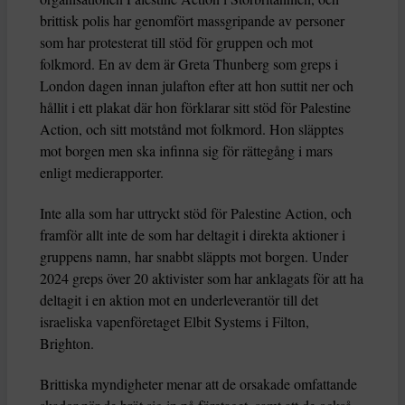
brittisk polis har genomfört massgripande av personer
som har protesterat till stöd för gruppen och mot
folkmord. En av dem är Greta Thunberg som greps i
London dagen innan julafton efter att hon suttit ner och
hållit i ett plakat där hon förklarar sitt stöd för Palestine
Action, och sitt motstånd mot folkmord. Hon släpptes
mot borgen men ska infinna sig för rättegång i mars
enligt medierapporter.
Inte alla som har uttryckt stöd för Palestine Action, och
framför allt inte de som har deltagit i direkta aktioner i
gruppens namn, har snabbt släppts mot borgen. Under
2024 greps över 20 aktivister som har anklagats för att ha
deltagit i en aktion mot en underleverantör till det
israeliska vapenföretaget Elbit Systems i Filton,
Brighton.
Brittiska myndigheter menar att de orsakade omfattande