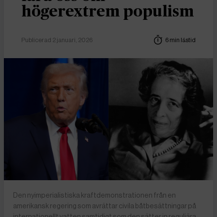
högerextrem populism
Publicerad 2 januari, 2026
6 min lästid
Den nyimperialistiska kraftdemonstrationen från en
amerikansk regering som avrättar civila båtbesättningar på
internationellt vatten samtidigt som den sätter in reguljära