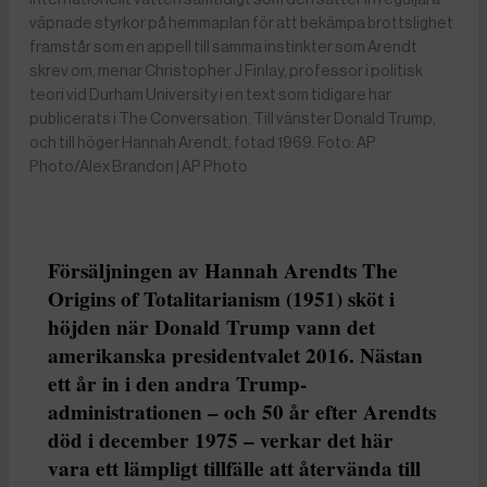
väpnade styrkor på hemmaplan för att bekämpa brottslighet
framstår som en appell till samma instinkter som Arendt
skrev om, menar Christopher J Finlay, professor i politisk
teori vid Durham University i en text som tidigare har
publicerats i The Conversation. Till vänster Donald Trump,
och till höger Hannah Arendt, fotad 1969. Foto: AP
Photo/Alex Brandon | AP Photo
Försäljningen av Hannah Arendts The
Origins of Totalitarianism (1951) sköt i
höjden när Donald Trump vann det
amerikanska presidentvalet 2016. Nästan
ett år in i den andra Trump-
administrationen – och 50 år efter Arendts
död i december 1975 – verkar det här
vara ett lämpligt tillfälle att återvända till