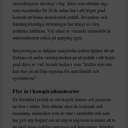
extremhögerns ideologi i dag. Idéer som allmänt sågs
som excentriska för 20 år sedan har i allt högre grad
kommit att forma demokratisk politik. Invandrar- och
främlingsfientliga strömningar har trängt in i den
politiska mittfåran. Vid sidan av växande islamofobi är
antisemitismen också på uppgång igen.
Integreringen av tidigare marginella åsikter hjälper till att
förklara ett andra varningstecken på att politik i allt högre
grad drivs av vad Arendt beskrev som ”krafter som inte
kan litas på att följa reglerna för sunt förnuft och
egenintresse”.
Flyr in i konspirationsteorier
En förenklad politik av ideologisk fantasi och paranoia
tar över i stället. Den tilltalar mest de isolerade och
ensamma, människor som är vilse i samhället och som
har gett upp hoppet om att någon någonsin kommer att ta
itu med deras verkliga intressen och bekymmer. Ständigt