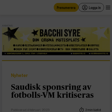
main
content
Prenumerera
Logga in
ANNONS
Nyheter
Saudisk sponsring av
fotbolls-VM kritiseras
Publicerad 4 februari, 2023
2 min lästid