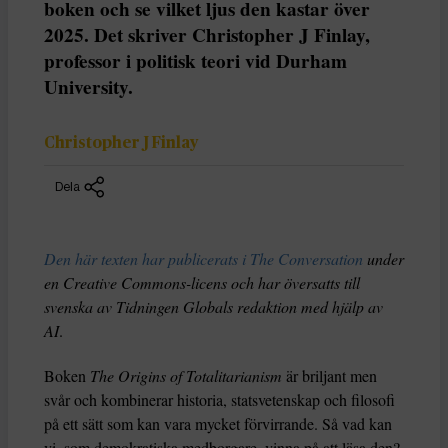
boken och se vilket ljus den kastar över
2025. Det skriver Christopher J Finlay,
professor i politisk teori vid Durham
University.
Christopher J Finlay
Dela
Den här texten har publicerats i The Conversation
under
en Creative Commons-licens och har översatts till
svenska av Tidningen Globals redaktion med hjälp av
AI
.
Boken
The Origins of Totalitarianism
är briljant men
svår och kombinerar historia, statsvetenskap och filosofi
på ett sätt som kan vara mycket förvirrande. Så vad kan
vi, som demokratiska medborgare, vinna på att läsa den?