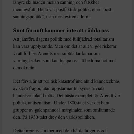
längre skillnaden mellan sanning och falskhet
meningsfull. Detta var postfaktisk politik, eller ”post-
sanningspolitik”, i sin mest extrema form.
Sunt förnuft kommer inte att rädda oss
Att jämföra dagens politik med fullfjädrad totalitarism
kan vara upplysande. Men om det är allt vi gör riskerar
vi att förbise Arendts mer subtila lärdomar om
varningstecken som kan hjälpa oss att bedöma hot mot
demokratin.
Det första är att politisk katastrof inte alltid kännetecknas
av stora frågor, utan uppstår när till synes triviala
händelser ibland möts. Det bästa exemplet för Arendt var
politisk antisemitism. Under 1800-talet var det bara
grupper av galenpannor i marginalen som omfamnade
den. På 1930-talet drev den världspolitiken.
Detta överensstämmer med den hårda högerns och