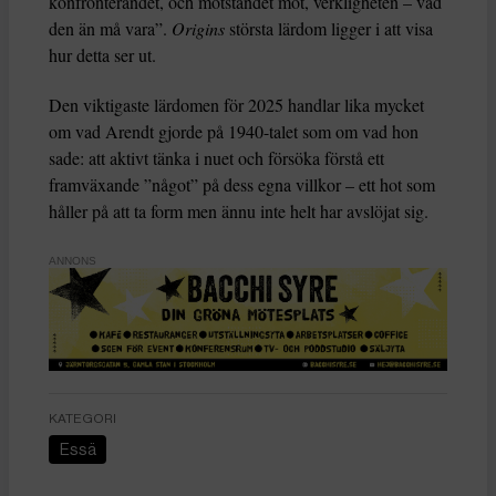
konfronterandet, och motståndet mot, verkligheten – vad
den än må vara”.
Origins
största lärdom ligger i att visa
hur detta ser ut.
Den viktigaste lärdomen för 2025 handlar lika mycket
om vad Arendt gjorde på 1940-talet som om vad hon
sade: att aktivt tänka i nuet och försöka förstå ett
framväxande ”något” på dess egna villkor – ett hot som
håller på att ta form men ännu inte helt har avslöjat sig.
ANNONS
KATEGORI
Essä