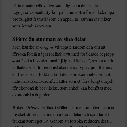
på internationellt vatten samtidigt som den sätter in
reguljära väpnade styrkor på hemmaplan för att bekämpa
brottslighet framstår som en appell till samma instinkter
som Arendt skrev om.
Större än summan av sina delar
Men kanske är
Origins
viktigaste lärdom den om att
försöka förstå något radikalt nytt med föråldrade begrepp
– att ”tolka historien med hjälp av klichéer”, som Arendt
kallade det. Inför en omskakande ny typ av politik finns
en frestelse att förklara bort den som exempelvis enbart
nationalistiska överdrifter. Eller som ett förståeligt uttryck
för ekonomisk besvikelse, som enkelt kan bemötas med
ekonomiska åtgärder.
Boken
Origins
berättar i stället historien om något som är
mycket större än summan av sina delar och som får ett
fruktansvärt eget liv. Genom att försöka reducera det till