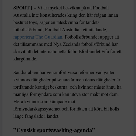
SPORT |
– Vi är mycket besvikna på att Football
Australia inte konsulterades kring den här frågan innan
beslutet togs, säger en taleskvinna för landets
fotbollsförbund, Football Australia i ett uttalande,
rapporterar The Guardian
. Fotbollsförbundet uppger att
det tillsammans med Nya Zeelands fotbollsförbund har
skrivit till det internationella fotbollsförbundet Fifa för ett
klargörande.
Saudiarabien har genomfört vissa reformer vad gäller
kvinnors rättigheter på senare år men deras rättigheter är
fortfarande kraftigt beskurna, och kvinnor måste ännu ha
manliga förmyndare som kan utöva stor makt mot dem.
Flera kvinnor som kämpade mot
förmyndarskapssystemet och för rätten att köra bil hölls
länge fängslade i landet.
”Cynsisk sportswashing-agenda”