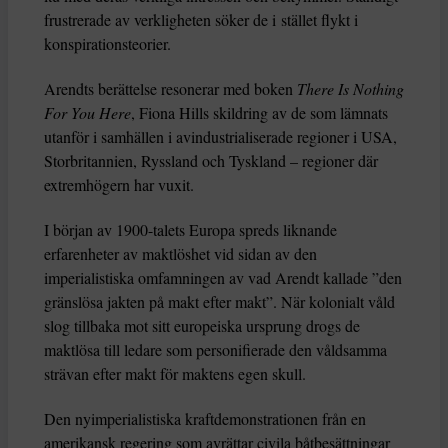
frustrerade av verkligheten söker de i stället flykt i
konspirationsteorier.
Arendts berättelse resonerar med boken
There Is Nothing
For You Here
, Fiona Hills skildring av de som lämnats
utanför i samhällen i avindustrialiserade regioner i USA,
Storbritannien, Ryssland och Tyskland – regioner där
extremhögern har vuxit.
I början av 1900-talets Europa spreds liknande
erfarenheter av maktlöshet vid sidan av den
imperialistiska omfamningen av vad Arendt kallade ”den
gränslösa jakten på makt efter makt”. När kolonialt våld
slog tillbaka mot sitt europeiska ursprung drogs de
maktlösa till ledare som personifierade den våldsamma
strävan efter makt för maktens egen skull.
Den nyimperialistiska kraftdemonstrationen från en
amerikansk regering som avrättar civila båtbesättningar