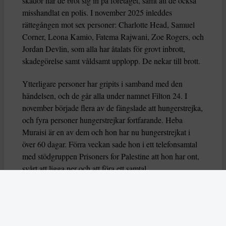
skador när de bröt sig in på företaget, samt att de också
misshandlat en polis. I november 2025 inleddes
rättegången mot sex personer: Charlotte Head, Samuel
Corner, Leona Kamio, Fatema Rajwani, Zoe Rogers, och
Jordan Devlin, som alla har åtalats för grovt inbrott,
skadegörelse samt våldsamt upplopp. De nekar till brott.
Ytterligare personer har gripits i samband med den
händelsen, och de går alla under namnet Filton 24. I
november började flera av de fängslade att hungerstrejka,
och fyra personer hungerstrejkar fortfarande. Heba
Muraisi är en av dem och hon har nu hungerstrejkat i
över 60 dagar. Förra veckan sade hon i ett telefonsamtal
med stödgruppen Prisoners for Palestine att hon har ont,
svårt att ligga ner och att föra ett samtal.
Nu varnar också flera FN-experter för att deras liv är i
fara, genom organsvikt eller hjärtarytmi riskerar de att dö
eller allvarligt skadas. Experterna uttrycker också oro