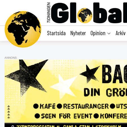
main
content
Startsida
Nyheter
Opinion
Arkiv
ANNONS