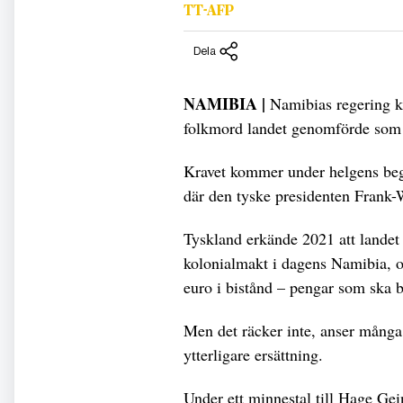
TT-AFP
Dela
NAMIBIA |
Namibias regering krä
folkmord landet genomförde som k
Kravet kommer under helgens beg
där den tyske presidenten Frank-W
Tyskland erkände 2021 att landet
kolonialmakt i dagens Namibia, o
euro i bistånd – pengar som ska be
Men det räcker inte, anser många 
ytterligare ersättning.
Under ett minnestal till Hage Ge