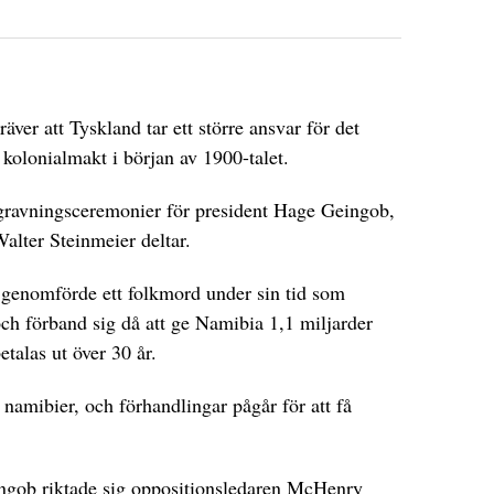
ver att Tyskland tar ett större ansvar för det
olonialmakt i början av 1900-talet.
ravningsceremonier för president Hage Geingob,
alter Steinmeier deltar.
DET GLOBALA PRESSTÖDET
PRENUMERERA
 genomförde ett folkmord under sin tid som
ch förband sig då att ge Namibia 1,1 miljarder
talas ut över 30 år.
namibier, och förhandlingar pågår för att få
ingob riktade sig oppositionsledaren McHenry