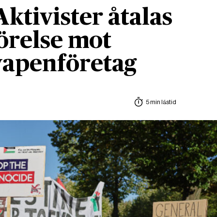
Aktivister åtalas
örelse mot
 vapenföretag
5 min lästid