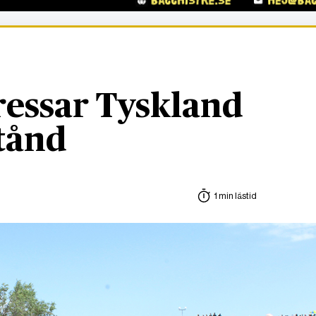
ressar Tyskland
tånd
1 min lästid