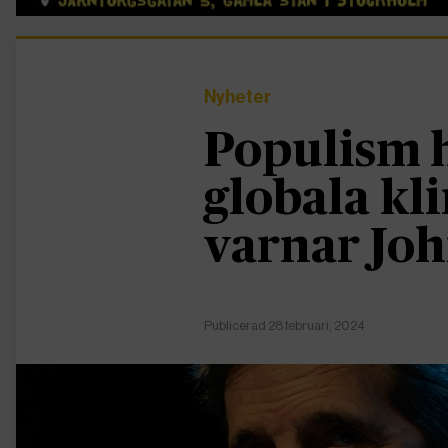
Nyheter
Populism 
globala k
varnar Jo
Publicerad 28 februari, 2024