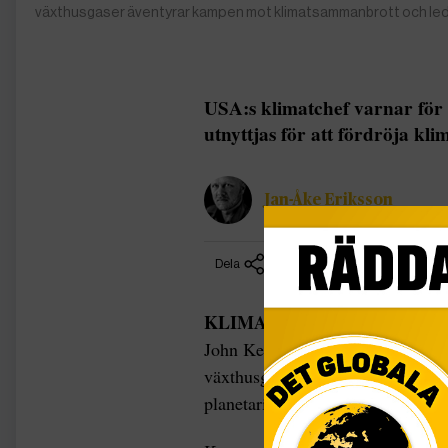
växthusgaser äventyrar kampen mot klimatsammanbrott och lede
USA:s klimatchef varnar för
utnyttjas för att fördröja kli
Jan-Åke Eriksson
Dela
KLIMAT |
I en tydlig varning t
John Kerry att den populistiska 
växthusgaser äventyrar kampen m
planetarisk förstörelse ”bortom fö