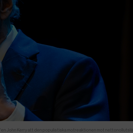
hefen John Kerry att den populistiska motreaktionen mot nettonollutsl