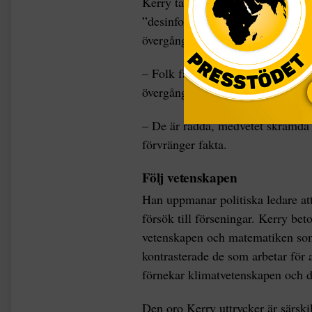
Kerry tar i en intervju med tidni
”desinformation” och ”demagogi”,
övergång från fossila bränslen.
– Folk får inte veta sanningen om 
övergången,”säger han.
– De är rädda, medvetet skrämda
förvränger fakta.
Följ vetenskapen
Han uppmanar politiska ledare att
försök till förseningar. Kerry bet
vetenskapen och matematiken som
kontrasterade de som arbetar för
förnekar klimatvetenskapen och d
Den oro Kerry uttrycker är särski