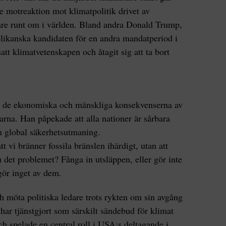
de motreaktion mot klimatpolitik drivet av
dare runt om i världen. Bland andra Donald Trump,
ublikanska kandidaten för en andra mandatperiod i
att klimatvetenskapen och åtagit sig att ta bort
ör de ekonomiska och mänskliga konsekvenserna av
arna. Han påpekade att alla nationer är sårbara
n global säkerhetsutmaning.
t vi bränner fossila bränslen ihärdigt, utan att
 det problemet? Fånga in utsläppen, eller gör inte
gör inget av dem.
ch möta politiska ledare trots rykten om sin avgång
ar tjänstgjort som särskilt sändebud för klimat
ch spelade en central roll i USA:s deltagande i