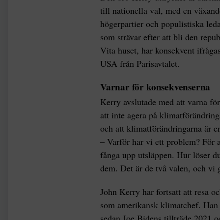
till nationella val, med en växan
högerpartier och populistiska le
som strävar efter att bli den rep
Vita huset, har konsekvent ifrågas
USA från Parisavtalet.
Varnar för konsekvenserna
Kerry avslutade med att varna f
att inte agera på klimatförändring
och att klimatförändringarna är e
– Varför har vi ett problem? För at
fånga upp utsläppen. Hur löser du
dem. Det är de två valen, och vi 
John Kerry har fortsatt att resa o
som amerikansk klimatchef. Han h
sedan Joe Bidens tillträde 2021 o