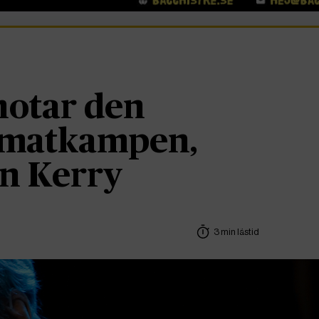
hotar den
limatkampen,
hn Kerry
3 min lästid