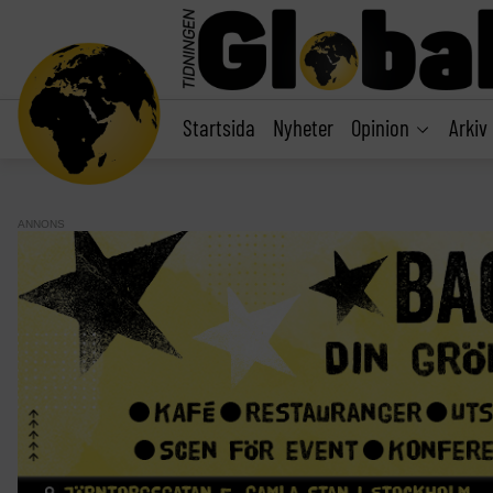
main
content
Startsida
Nyheter
Opinion
Arkiv
ANNONS