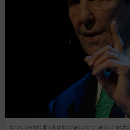
I en tydlig varning till världen betonar den amerikanske klimatc