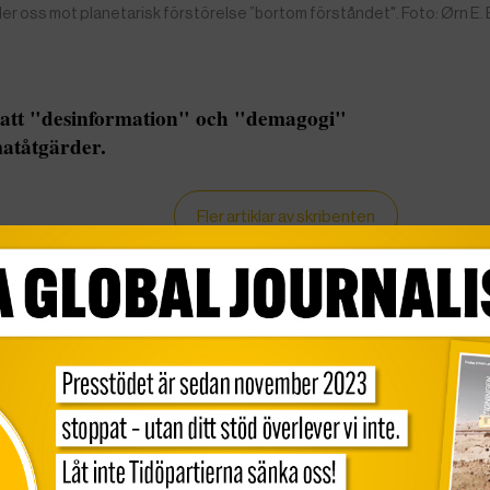
r oss mot planetarisk förstörelse ”bortom förståndet". Foto: Ørn E
 att "desinformation" och "demagogi"
matåtgärder.
Fler artiklar av skribenten
ill världen betonar den amerikanske klimatchefen
motreaktionen mot nettonollutsläpp av
ot klimatsammanbrott och leder oss mot
rståndet”.