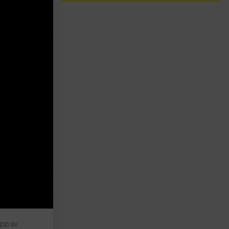
äpp av