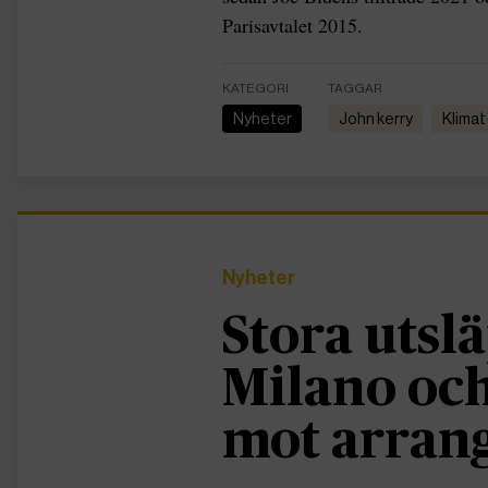
Parisavtalet 2015.
KATEGORI
TAGGAR
Nyheter
John kerry
Klimat
Nyheter
Stora utslä
Milano och
mot arran