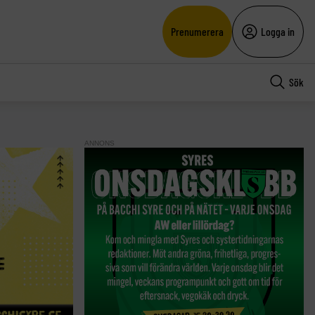
Prenumerera
Logga in
Sök
ANNONS