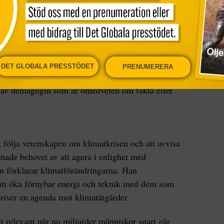
ngen
the Guardian
avstånd från ökningen av
 vilka han anklagar för att förhindra en smidig
vilka effekterna är av att göra den här
DET GLOBALA PRESSTÖDET
PRENUMERERA
 av demagogin som är omedveten om fakta eller
 följa vetenskapen om klimatkrisen och att avvisa
onade behovet av att agera i enlighet med
 förklarar klimatförändringarna. Han
 att öka förnybar energi och teknik med dem som
river en agenda mot klimatåtgärder.
lt relevant när nu miljarder människor snart går