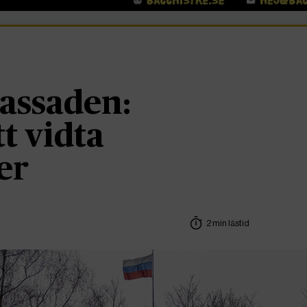
assaden:
t vidta
er
2 min lästid