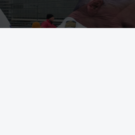
gas senast 2027. Beslutet togs med förstärkt majoritet. Här ses up
eace i Bryssel under måndagen. Organisationen varnar också för att i