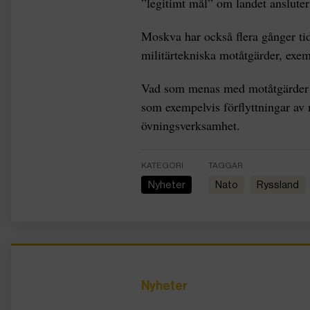
”legitimt mål” om landet ansluter 
Moskva har också flera gånger tid
militärtekniska motåtgärder, exemp
Vad som menas med motåtgärder av
som exempelvis förflyttningar av 
övningsverksamhet.
KATEGORI
TAGGAR
Nyheter
Nato
Ryssland
Nyheter