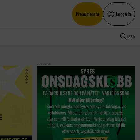
Prenumerera
Logga in
Sök
ANNONS