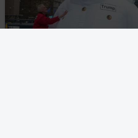
EU:s medlemsländer godkände i måndags ett totalstopp av rysk 
dockor av Donald Trump och Vladimir Putin i en aktion av Greenp