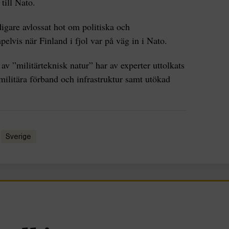
till Nato.
igare avlossat hot om politiska och
elvis när Finland i fjol var på väg in i Nato.
 ”militärteknisk natur” har av experter uttolkats
militära förband och infrastruktur samt utökad
Sverige