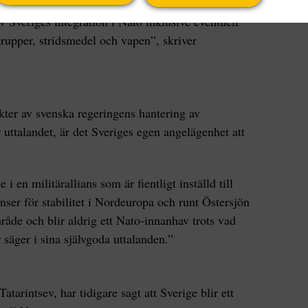
la säkerhet. Deras konkreta innehåll kommer att
v Sveriges integration i Nato inklusive eventuell
trupper, stridsmedel och vapen”, skriver
ter av svenska regeringens hantering av
 uttalandet, är det Sveriges egen angelägenhet att
 en militärallians som är fientligt inställd till
nser för stabilitet i Nordeuropa och runt Östersjön
de och blir aldrig ett Nato-innanhav trots vad
 säger i sina självgoda uttalanden.”
arintsev, har tidigare sagt att Sverige blir ett