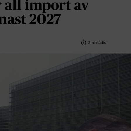
 all import av
enast 2027
2 min lästid