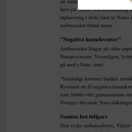
att minimera hot mot sin nationel
bero på villkor och utsträckning a
utplacering i detta land av Natos 
ambassaden bland annat.
”Negativa konsekvenser”
Ambassaden klagar på olika aspek
Natoprocessen. Visserligen, lyder
gå med i Nato, men:
”Samtidigt kommer landets inträde i
Ryssland att få negativa konsekve
som förblir vårt gemensamma områ
Sveriges blivande Nato-släktingar
Samma hot tidigare
Den ryske ambassadören, Viktor Tat