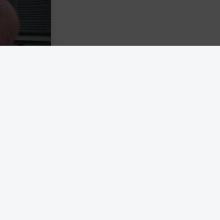
pblåsbara
nte ersätta