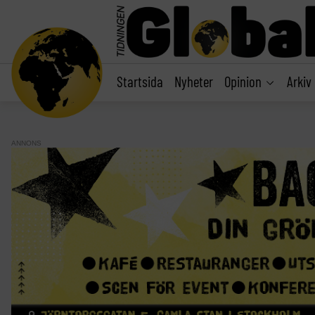
main
content
Startsida
Nyheter
Opinion
Arkiv
ANNONS