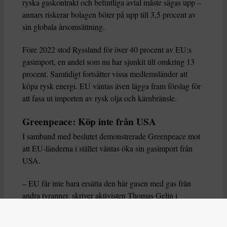
ryska gaskontrakt och befintliga avtal måste sägas upp –
annars riskerar bolagen böter på upp till 3,5 procent av
sin globala årsomsättning.
Före 2022 stod Ryssland för över 40 procent av EU:s
gasimport, en andel som nu har sjunkit till omkring 13
procent. Samtidigt fortsätter vissa medlemsländer att
köpa rysk energi. EU väntas även lägga fram förslag för
att fasa ut importen av rysk olja och kärnbränsle.
Greenpeace: Köp inte från USA
I samband med beslutet demonstrerade Greenpeace mot
att EU-länderna i stället väntas öka sin gasimport från
USA.
– EU får inte bara ersätta den här gasen med gas från
andra tyranner, skriver aktivisten Thomas Gelin i
ett
pressmeddelande
.