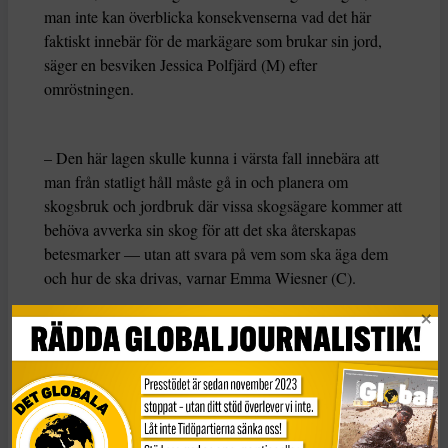
man inte kan överblicka konsekvenserna vad det här
faktiskt innebär för de markägare som brukar sin jord,
säger en besviken Jessica Polfjärd (M) efter
omröstningen.
– Den här lagen skulle kunna i värsta fall innebära att
man från statligt håll måste gå in och planera om
skogsbruk och jordbruk där vissa skogsägare kommer att
behöva avverka sin skog för att det ska återskapas
betesmarker — utan att svara på vem som ska äga dem
och hur de ska drivas, varnar Emma Wiesner (C).
Delade svenskar
Av de svenska ledamöterna röstade S, L, MP och V ja,
medan M, KD, SD och C var emot.
Lagen ska nu formellt godkännas även av EU:s
ministerråd innan de nya reglerna träder i kraft.