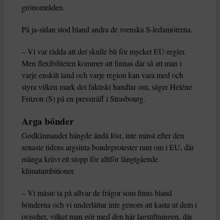
grönområden.
På ja-sidan stod bland andra de svenska S-ledamöterna.
– Vi var rädda att det skulle bli för mycket EU-regler.
Men flexibiliteten kommer att finnas där så att man i
varje enskilt land och varje region kan vara med och
styra vilken mark det faktiskt handlar om, säger Heléne
Fritzon (S) på en pressträff i Strasbourg.
Arga bönder
Godkännandet hängde ändå löst, inte minst efter den
senaste tidens argsinta bondeprotester runt om i EU, där
många krävt ett stopp för alltför långtgående
klimatambitioner.
– Vi måste ta på allvar de frågor som finns bland
bönderna och vi underlättar inte genom att kasta ut dem i
ovisshet, vilket man gör med den här lagstiftningen, där