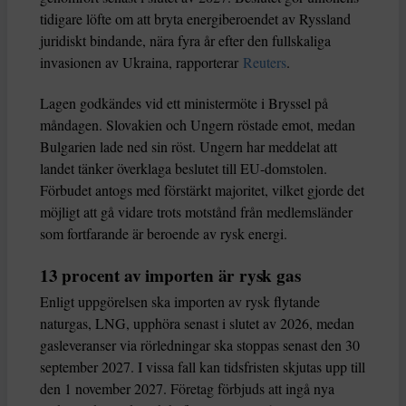
tidigare löfte om att bryta energiberoendet av Ryssland
juridiskt bindande, nära fyra år efter den fullskaliga
invasionen av Ukraina, rapporterar
Reuters
.
Lagen godkändes vid ett ministermöte i Bryssel på
måndagen. Slovakien och Ungern röstade emot, medan
Bulgarien lade ned sin röst. Ungern har meddelat att
landet tänker överklaga beslutet till EU-domstolen.
Förbudet antogs med förstärkt majoritet, vilket gjorde det
möjligt att gå vidare trots motstånd från medlemsländer
som fortfarande är beroende av rysk energi.
13 procent av importen är rysk gas
Enligt uppgörelsen ska importen av rysk flytande
naturgas, LNG, upphöra senast i slutet av 2026, medan
gasleveranser via rörledningar ska stoppas senast den 30
september 2027. I vissa fall kan tidsfristen skjutas upp till
den 1 november 2027. Företag förbjuds att ingå nya