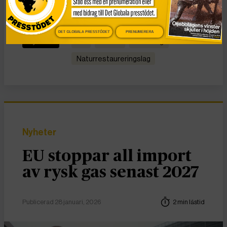
KATEGORI
TAGGAR
DET GLOBALA PRESSTÖDET
PRENUMERERA
Nyheter
EU
Klimat
klimatlag
naturrestaureringslag
Nyheter
EU stoppar all import
av rysk gas senast 2027
Publicerad 28 januari, 2026
2 min lästid