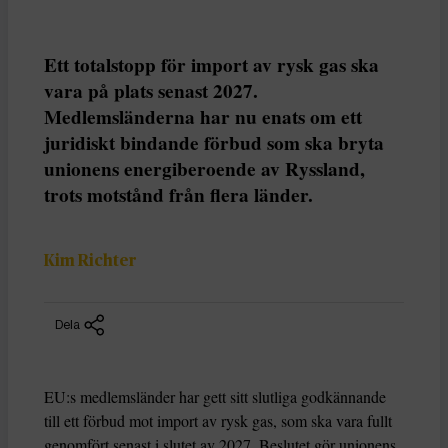
Ett totalstopp för import av rysk gas ska
vara på plats senast 2027.
Medlemsländerna har nu enats om ett
juridiskt bindande förbud som ska bryta
unionens energiberoende av Ryssland,
trots motstånd från flera länder.
Kim Richter
Dela
EU:s medlemsländer har gett sitt slutliga godkännande
till ett förbud mot import av rysk gas, som ska vara fullt
genomfört senast i slutet av 2027. Beslutet gör unionens