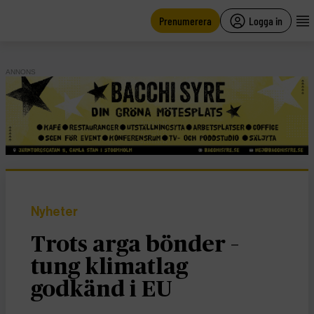
main
content
Prenumerera
Logga in
ANNONS
Nyheter
Trots arga bönder –
tung klimatlag
godkänd i EU