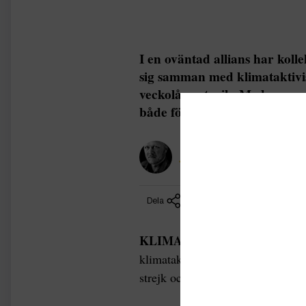
I en oväntad allians har koll
sig samman med klimataktivis
veckolång strejk. Med gemen
både för miljön och arbetsfö
Jan-Åke Eriksson
Dela
KLIMAT |
Kollektivtrafikarbeta
klimataktivister för en veckas st
strejk och klimatprotest på fredag