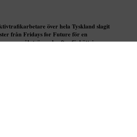
ektivtrafikarbetare över hela Tyskland slagit
ter från Fridays for Future för en
samma mål strävar de efter förbättringar
rhållandena.
Fler artiklar av skribenten
re över hela Tyskland går samman med
rejk som kulminerar i en kollektiv landsomfattande
.