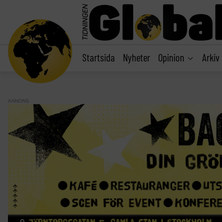
main
content
Startsida
Nyheter
Opinion
Arkiv
ANNONS