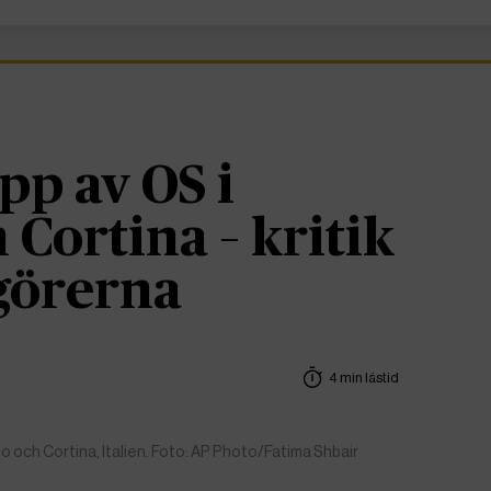
pp av OS i
 Cortina – kritik
görerna
4 min lästid