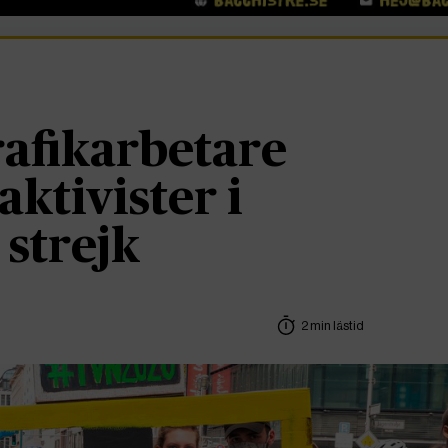
rafikarbetare
ktivister i
strejk
2 min lästid