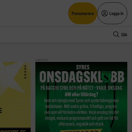
Prenumerera
Logga in
Sök
ANNONS