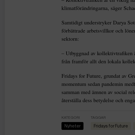
klimatförändringarna, säger Scha
Samtidigt understryker Darya Sot
förbättrade arbetsvillkor och löne
sektorn:
– Utbyggnad av kollektivtrafiken ä
från framför allt den lokala koll
Fridays for Future, grundat av Gr
momentum sedan pandemin medförd
samman med ämnen av social rele
återställa dess betydelse och en
KATEGORI
TAGGAR
Nyheter
Fridays for Future