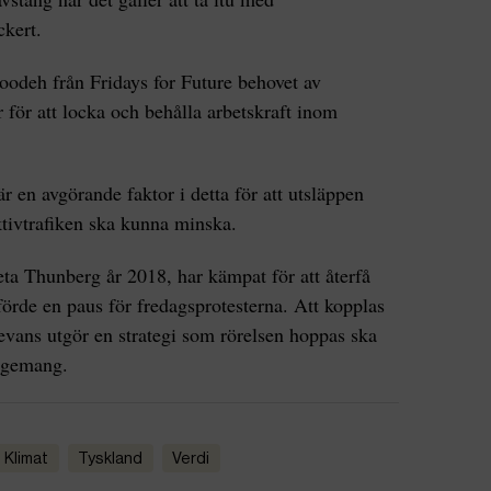
ckert.
oodeh från Fridays for Future behovet av
r för att locka och behålla arbetskraft inom
r en avgörande faktor i detta för att utsläppen
ektivtrafiken ska kunna minska.
eta Thunberg år 2018, har kämpat för att återfå
e en paus för fredagsprotesterna. Att kopplas
vans utgör en strategi som rörelsen hoppas ska
gagemang.
Klimat
Tyskland
Verdi