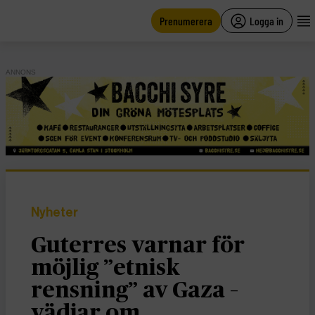
main
content
Prenumerera
Logga in
ANNONS
Nyheter
Guterres varnar för
möjlig ”etnisk
rensning” av Gaza –
vädjar om