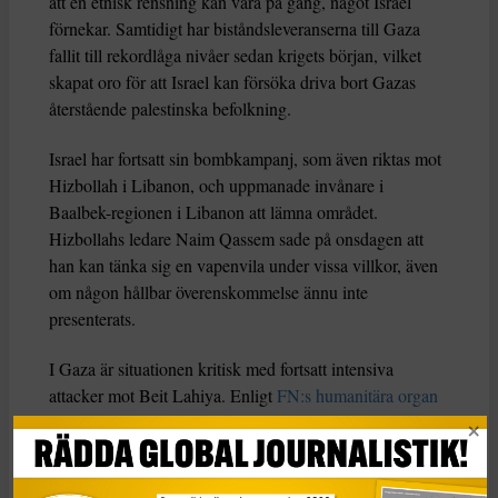
att en etnisk rensning kan vara på gång, något Israel
förnekar. Samtidigt har biståndsleveranserna till Gaza
fallit till rekordlåga nivåer sedan krigets början, vilket
skapat oro för att Israel kan försöka driva bort Gazas
återstående palestinska befolkning.
Israel har fortsatt sin bombkampanj, som även riktas mot
Hizbollah i Libanon, och uppmanade invånare i
Baalbek-regionen i Libanon att lämna området.
Hizbollahs ledare Naim Qassem sade på onsdagen att
han kan tänka sig en vapenvila under vissa villkor, även
om någon hållbar överenskommelse ännu inte
presenterats.
I Gaza är situationen kritisk med fortsatt intensiva
attacker mot Beit Lahiya. Enligt
FN:s humanitära organ
OCHA
fungerar nu endast två vårdcentraler och två
sjukhus i Gaza, däribland Kamal Adwan och Al-Awda.
Matdistributionen har även blivit kraftigt begränsad.