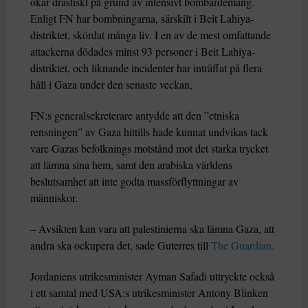
ökar drastiskt på grund av intensivt bombardemang.
Enligt FN har bombningarna, särskilt i Beit Lahiya-
distriktet, skördat många liv. I en av de mest omfattande
attackerna dödades minst 93 personer i Beit Lahiya-
distriktet, och liknande incidenter har inträffat på flera
håll i Gaza under den senaste veckan,
FN:s generalsekreterare antydde att den ”etniska
rensningen” av Gaza hittills hade kunnat undvikas tack
vare Gazas befolknings motstånd mot det starka trycket
att lämna sina hem, samt den arabiska världens
beslutsamhet att inte godta massförflyttningar av
människor.
– Avsikten kan vara att palestinierna ska lämna Gaza, att
andra ska ockupera det, sade Guterres till
The Guardian.
Jordaniens utrikesminister Ayman Safadi uttryckte också
i ett samtal med USA:s utrikesminister Antony Blinken