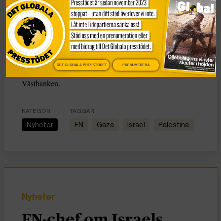
Enligt FN:s organ för palestinska flyktingar, Unrwa, får
nu 80 procent av befolkningen, omkring 1,7 miljoner
människor, inte tillräckligt med ransoner.
Trots den globala vädjanden röstade Knesset i måndags
för att förbjuda Unrwas verksamhet i Israel, vilket
DET GLOBALA PRESSTÖDET
PRENUMERERA
ytterligare kan försvåra biståndsdistributionen i Gaza och
Västbanken.
KATEGORI
TAGGAR
Nyheter
FN
Gaza
Israel
Palestina
Nyheter
FN-chef om Israels