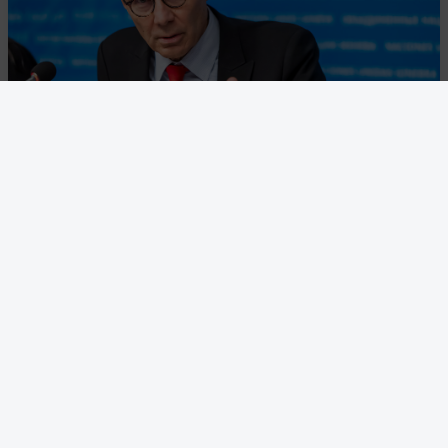
Volker Türk, FN:s högkommissarie för mänskliga rättigheter, likna
Israels styre på Västbanken med apartheid på onsdagen. Foto: Mar
Trezzini/Keystone via AP
Brott mot internationell rätt
Apartheid är ett brott mot internationell rätt som kräver
att stater ska förbjuda rasdiskriminering och apartheid.
Palestinska människorättsorganisationer har länge
beskrivit den israeliska ockupation i termer av apartheid.
Detta med hänvisning till att palestinier som lever på