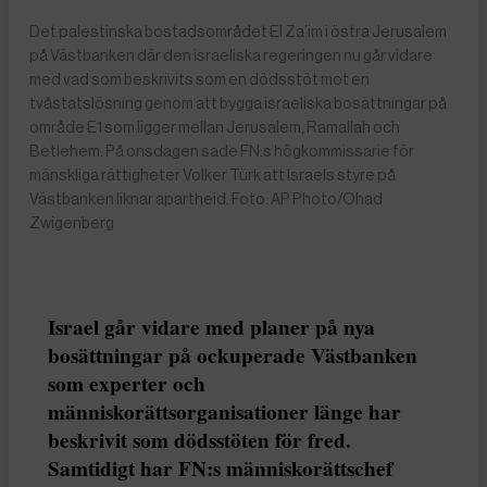
Det palestinska bostadsområdet El Za’im i östra Jerusalem
på Västbanken där den israeliska regeringen nu går vidare
med vad som beskrivits som en dödsstöt mot en
tvåstatslösning genom att bygga israeliska bosättningar på
område E1 som ligger mellan Jerusalem, Ramallah och
Betlehem. På onsdagen sade FN:s högkommissarie för
mänskliga rättigheter Volker Türk att Israels styre på
Västbanken liknar apartheid. Foto: AP Photo/Ohad
Zwigenberg
Israel går vidare med planer på nya
bosättningar på ockuperade Västbanken
som experter och
människorättsorganisationer länge har
beskrivit som dödsstöten för fred.
Samtidigt har FN:s människorättschef