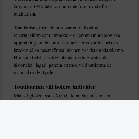
början av 1940-talet var hon inte främmande för
totalitarism.
Totalitarism, menade hon, var en radikalt ny
regeringsform som utmärkte sig genom sin ideologiska
uppfattning om historia. För nazisterna var historia en
krock mellan raser; för stalinismen var det en klasskamp.
Hur som helst försökte totalitära ledare verkställa
historiska ”lagar” genom att med våld omforma de
människor de styrde.
Totalitarism vill isolera individer
Mänskligheten, sade Arendt, kännetecknas av sin
oändliga variation – ingen person kan någonsin helt
ersätta en annan. Totalitarism syftade till att förstöra
detta. Den isolerade individer, upplöste de band genom
vilka de förenar och stärker varandra, och försökte
utplåna den mänskliga personligheten.