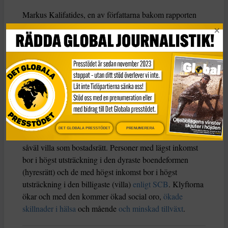
Markus Kalifatides, en av författarna bakom rapporten
Alla får det inte bättre
, från den statliga
Jämlikhetskommissionen, påpekar i
en intervju i Syre
från februari förra året att Sverige numera är ett av
världens mest ojämlika länder, på samma nivå som USA
och Colombia.
En faktor som särskilt sticker ut är att hushåll som bor i
hyresrätter diskrimineras jämfört med de som äger sitt
boende med dagens skattesystem. Enligt
statistik från
DET GLOBALA PRESSTÖDET
PRENUMERERA
Hyresgästföreningen
är hyresrätter betydligt dyrare än
såväl villa som bostadsrätt. Personer med lägst inkomst
bor i högst utsträckning i den dyraste boendeformen
(hyresrätt) och de med högst inkomst bor i högst
utsträckning i den billigaste (villa)
enligt SCB
. Klyftorna
ökar och med den kommer ökad social oro,
ökade
skillnader i hälsa
och mående
och minskad tillväxt
.