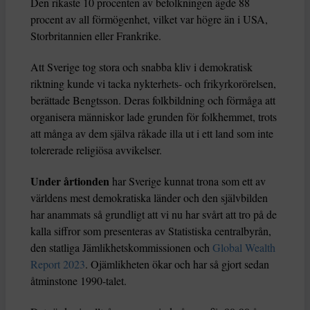
Den rikaste 10 procenten av befolkningen ägde 88
procent av all förmögenhet, vilket var högre än i USA,
Storbritannien eller Frankrike.
Att Sverige tog stora och snabba kliv i demokratisk
riktning kunde vi tacka nykterhets- och frikyrkorörelsen,
berättade Bengtsson. Deras folkbildning och förmåga att
organisera människor lade grunden för folkhemmet, trots
att många av dem själva råkade illa ut i ett land som inte
tolererade religiösa avvikelser.
Under årtionden
har Sverige kunnat trona som ett av
världens mest demokratiska länder och den självbilden
har anammats så grundligt att vi nu har svårt att tro på de
kalla siffror som presenteras av Statistiska centralbyrån,
den statliga Jämlikhetskommissionen och
Global Wealth
Report 2023
. Ojämlikheten ökar och har så gjort sedan
åtminstone 1990-talet.