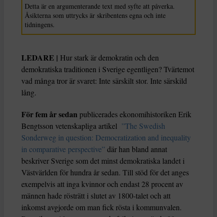
Detta är en argumenterande text med syfte att påverka.
Åsikterna som uttrycks är skribentens egna och inte
tidningens.
LEDARE |
Hur stark är demokratin och den
demokratiska traditionen i Sverige egentligen? Tvärtemot
vad många tror är svaret: Inte särskilt stor. Inte särskild
lång.
För fem år sedan
publicerades ekonomihistoriken Erik
Bengtsson vetenskapliga artikel
”The Swedish
Sonderweg in question: Democratization and inequality
in comparative perspective”
där han bland annat
beskriver Sverige som det minst demokratiska landet i
Västvärlden för hundra år sedan. Till stöd för det anges
exempelvis att inga kvinnor och endast 28 procent av
männen hade rösträtt i slutet av 1800-talet och att
inkomst avgjorde om man fick rösta i kommunvalen.