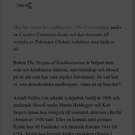
Dela
Den här texten har publicerats i The Conversation
under
en Creative Commons-licens och har översatts till
svenska av Tidningen Globals redaktion med hjälp av
AI
.
Boken
The Origins of Totalitarianism
är briljant men
svår och kombinerar historia, statsvetenskap och filosofi
på ett sätt som kan vara mycket förvirrande. Så vad kan
vi, som demokratiska medborgare, vinna på att läsa den?
Arendt föddes i en sekulär tyskjudisk familj år 1906 och
studerade filosofi under Martin Heidegger och Karl
Jaspers innan hon övergick till sionistisk aktivism i Berlin
i början av 1930-talet. Efter en kontakt med gestapo
flydde hon till Frankrike och lämnade Europa 1941 för
USA. Så när hon började forska om boken Origins i