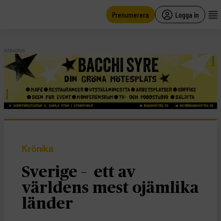
main
content
Prenumerera
Logga in
ANNONS
Krönika
Sverige – ett av
världens mest ojämlika
länder