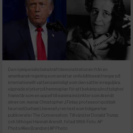
Den nyimperialistiska kraftdemonstrationen från en
amerikansk regering som avrättar civila båtbesättningar på
internationellt vatten samtidigt som den sätter in reguljära
väpnade styrkor på hemmaplan för att bekämpa brottslighet
framstår som en appell till samma instinkter som Arendt
skrev om, menar Christopher J Finlay, professor i politisk
teori vid Durham University i en text som tidigare har
publicerats i The Conversation. Till vänster Donald Trump,
och till höger Hannah Arendt, fotad 1969. Foto: AP
Photo/Alex Brandon | AP Photo