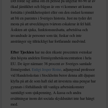
Det rörde sig alltså om en period på ungefär 80-90 år av
ökad jämlikhet och frågan är om vi kommer att kunna
fortsätta i jömlikhetsspåret eller om den endast kommer
att bli en parentes i Sveriges historia. Just nu tyder det
mesta på att utvecklingen tvärtom eskalerar åt fel håll.
Åsikten att sjuka, funktionsnedsatta, arbetslösa och
invandrade är personer som tär, fuskar och inte
anstränger sig tillräckligt har fortfarande medvind.
Efter Tjeckien
har nu den rikaste procenten svenskar
den högsta andelen förmögenhetskoncentration i hela
EU. De äger närmare 38 procent av Sveriges samlade
förmögenhet.
Enligt Jesper Roine
, adjungerad professor
vid Handelsskolan i Stockholm beror denna allt djupare
klyfta på att de som haft råd att investera sina pengar har
gynnats i förhållande till vanliga arbetsinkomster
samtidigt som sjukpenning, A-kassa och andra
ersättningar inom det sociala skyddsnätet inte har hängt
med.