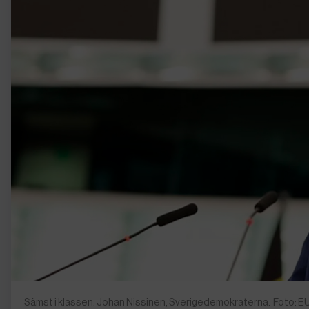
Sämst i klassen. Johan Nissinen, Sverigedemokraterna. Foto: 