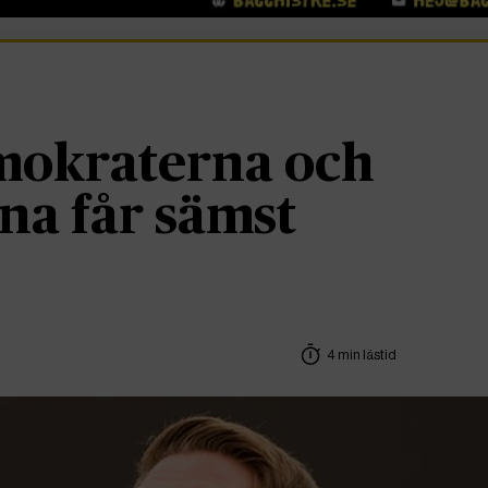
mokraterna och
na får sämst
4 min lästid