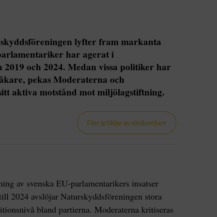
skyddsföreningen lyfter fram markanta
parlamentariker har agerat i
n 2019 och 2024. Medan vissa politiker har
råkare, pekas Moderaterna och
tt aktiva motstånd mot miljölagstiftning.
Fler artiklar av skribenten
ing av svenska EU-parlamentarikers insatser
till 2024 avslöjar Naturskyddsföreningen stora
tionsnivå bland partierna. Moderaterna kritiseras