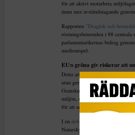
för att aktivt motarbeta miljöla
ännu mer avståndstagande genom att
Rapporten
”Draglok och bromskl
röstningsbeteenden i 88 centrala 
parlamentarikernas bidrag genom 
medieutspel.
EU:s gröna giv riskerar att 
Detta arbete belyser inte bara de
utan ger också en skarp bild av p
Granskningen pekar på att EU:s gr
miljön, riskerar att undermineras 
för att adressera klimat- och natu
I en
debattartikel i DN
skriver Be
Naturskyddsföreningen att ”Sveri