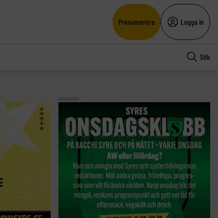
Prenumerera
Logga in
Sök
ANNONS