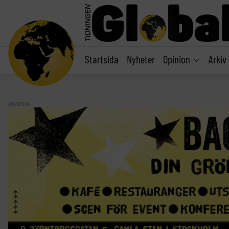
main
content
Startsida
Nyheter
Opinion
Arkiv
ANNONS