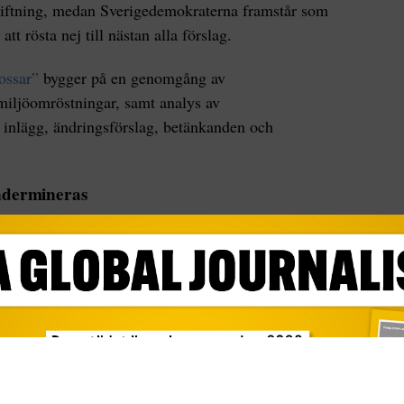
gstiftning, medan Sverigedemokraterna framstår som
 rösta nej till nästan alla förslag.
ossar”
bygger på en genomgång av
miljöomröstningar, samt analys av
inlägg, ändringsförslag, betänkanden och
undermineras
 enskilda parlamentarikernas ställningstaganden
artiernas sammanlagda miljöpolitiska profil i EU.
öna giv, en historisk satsning för klimatet och
av politiskt motstånd, trots dess vitala betydelse
rkrisen.
atrice Rindevall och Karin Lexén från
gedemokraterna får sämst betyg i granskningen