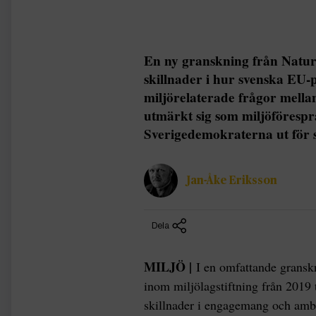
En ny granskning från Natur
skillnader i hur svenska EU-
miljörelaterade frågor mella
utmärkt sig som miljöföresp
Sverigedemokraterna ut för si
Jan-Åke Eriksson
Dela
MILJÖ |
I en omfattande granskn
inom miljölagstiftning från 2019 
skillnader i engagemang och ambi