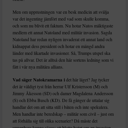
Men om upprustningen var en besk medicin att svälja
var det ingenting jämfört med vad som skulle komma,
och som nu blivit ett faktum. Nu hotar Natos mäktigaste
medlem ett annat Natoland med militär invasion. Sagda
Natoland har redan nyligen invaderat ett annat land och
kidnappat dess president och hotar en mängd andra
länder med likartade invasioner. Så, Trumps utspel ska
tas på allvar. Det är alltså den här sortens ledning som vi
fått i vår nya militära allians.
Vad säger Natokramarna i
det här läget? Jag tycker
det är väldigt tyst från herrar Ulf Kristersson (M) och
Jimmy Åkesson (SD) och damer Magdalena Andersson
(S) och Ebba Busch (KD). De få gånger de uttalar sig
handlar det om att sitta still i båten och inte spekulera.
Men handlar inte beredskap – militär som civil – just om
att förhålla sig till olika scenarier? Då måste det
uppenbara kunna sägas: att blotta hotet om en invasion