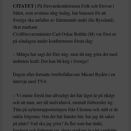
CITATET |
På försvarskonferensen Folk och försvar i
Sälen, som avslutas idag tisdag, har haussen för att
Sverige ska anfallas av främmande makt (läs Ryssland)
ökat markant.
Civilförsvarsminister Carl-Oskar Bohlin (M) var först ut
på söndagen under konferensens första dag:
– Många har sagt det före mig, men låt mig göra det med
ämbetets kraft: Det kan bli krig i Sverige!
Dagen efter fortsatte överbefälhavare Micael Bydén i en
intervju med TV4:
– Vi måste förstå hur allvarligt det här läget är på riktigt
och att man, ner till individnivå, mentalt förbereder sig.
Titta på nyhetsrapporteringen från Ukraina och ställ er de
enkla frågorna: Om det här händer här, har jag då saker
på plats? Vad ska jag göra? Ju fler som har tänkt,
funderat och förberett sig, desto starkare är vårt samhälle,