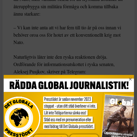
återuppbygga sin militära förmåga och komma tillbaka
ännu starkare:
– Vi kan inte anta att vi har fem till tio år på oss innan vi
behöver oroa oss för hotet av ett konventionellt krig mot
Nato.
Naturligtvis låter inte den ryska reaktionen dröja.
Ordförande för informationsutskottet i ryska senaten,
Aleksej Pusjkov, skriver på Telegram:
– De försöker ge Sverige en geopolitisk vikt som landet
inte har. Ibland verkar det som att vissa svenska militärer
och journalister nästan drömmer om krig.
KATEGORI
TAGGAR
Citatet
Aleksej Pusjkov
Nato
Ryssland