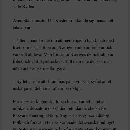
sade Bydén
Även Statsminister Ulf Kristersson kände sig manad att
tala allvar:
– Ytterst handlar det om att med vapen i hand, och med
livet som insats, försvara Sverige, våra värderingar och
vårt sätt att leva. Man försvarar Sveriges demokrati, vår
frihet och vårt styrelseskick. Vill man inte det ska man
inte vara svensk medborgare.
– Syftet är inte att skrämmas på något sätt, syftet är att
inskärpa att det här är allvar på riktigt.
För att vi verkligen ska förstå hur allvarligt läget är
inflikade dessutom också den biträdande chefen för
försvarsplanering i Nato, Angus Lapsley, som deltog i
Folk och försvar. Han välkomnade det svenska bidraget
till Nato, men varnade också för att Ryssland kommer att