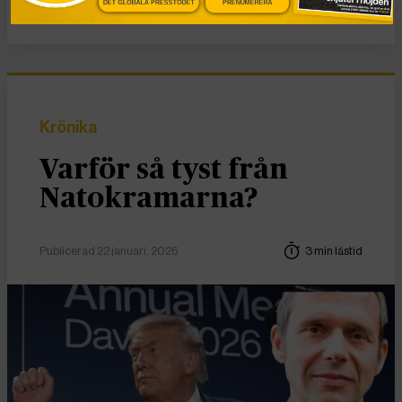
DET GLOBALA PRESSTÖDET
PRENUMERERA
Krönika
Varför så tyst från
Natokramarna?
Publicerad 22 januari, 2026
3 min lästid