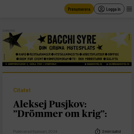
main
content
Prenumerera
Logga in
ANNONS
Citatet
Aleksej Pusjkov:
”Drömmer om krig”:
Publicerad 9 januari, 2024
2 min lästid