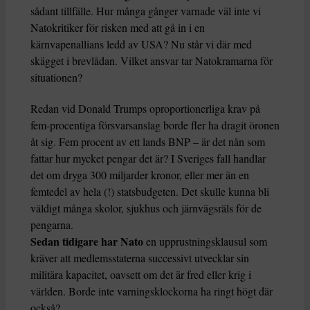
sådant tillfälle. Hur många gånger varnade väl inte vi
Natokritiker för risken med att gå in i en
kärnvapenallians ledd av USA? Nu står vi där med
skägget i brevlådan. Vilket ansvar tar Natokramarna för
situationen?
Redan vid Donald Trumps oproportionerliga krav på
fem-procentiga försvarsanslag borde fler ha dragit öronen
åt sig. Fem procent av ett lands BNP – är det nån som
fattar hur mycket pengar det är? I Sveriges fall handlar
det om dryga 300 miljarder kronor, eller mer än en
femtedel av hela (!) statsbudgeten. Det skulle kunna bli
väldigt många skolor, sjukhus och järnvägsräls för de
pengarna.
Sedan tidigare har Nato
en upprustningsklausul som
kräver att medlemsstaterna successivt utvecklar sin
militära kapacitet, oavsett om det är fred eller krig i
världen. Borde inte varningsklockorna ha ringt högt där
också?