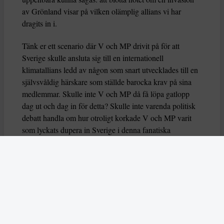
av Grönland visar på vilken olämplig allians vi har
dragits in i.
Tänk er ett scenario där V och MP drivit på för att
Sverige skulle ansluta sig till en internationell
klimatallians ledd av någon som snart utvecklades till en
självsvåldig härskare som ställde barocka krav på sina
medlemmar. Skulle inte V och MP då få löpa gatlopp
dag ut och dag in för detta? Skulle inte varenda politisk
debatt handla om hur otroligt korkade V och MP varit
som lyckats dupera in Sverige i denna fanatiska
klimatfälla? Jag kan mycket väl se det framför mig.
Men nu är det inte där vi
är. Trots att Donald Trump är
uttalat höger så behöver aldrig svensk höger klä skott för
hans göranden och låtanden. Trots att risken var
uppenbar att nästa president i USA skulle heta Donald
Trump var det ytterst sällan Kristersson-Åkesson-