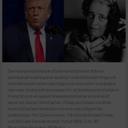
Den nyimperialistiska kraftdemonstrationen från en
amerikansk regering som avrättar civila båtbesättningar på
internationellt vatten samtidigt som den sätter in reguljära
väpnade styrkor på hemmaplan för att bekämpa brottslighet
framstår som en appell till samma instinkter som Arendt
skrev om, menar Christopher J Finlay, professor i politisk
teori vid Durham University i en text som tidigare har
publicerats i The Conversation. Till vänster Donald Trump,
och till höger Hannah Arendt, fotad 1969. Foto: AP
Photo/Alex Brandon | AP Photo