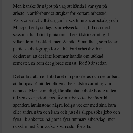
Men kanske är något på väg att hända i vår syn på
arbete, Vårdförbundet strejkar för kortare arbetstid,
Vänsterpartiet vill återigen ha sex timmars arbetsdag och
Miljöpartiet fyra dagars arbetsvecka. Ja, till och med
sossarna har börjat prata om arbetstidsförkortning. I
vilken form är oklart, men Annika Strandhäll, som leder
partiets arbetsgrupp för ett hållbart arbetsliv, har
deklarerat att det inte kommer handla om utökad
semester, så som det gjorde senast, för 50 år sedan.
Det är bra att mer fritid året om prioriteras och det är bara
att hoppas på att det blir en arbetstidsförkortning värd
namnet. Men samtidigt, för alla utan arbete borde rätten
till semester prioriteras. Även arbetslösa behöver få
spendera åtminstone några lediga veckor med sina barn
eller andra nära och kära och just då slippa söka jobb och
fylla i blanketter. Så gärna fyra timmars arbetsdag, men
också minst fem veckors semester för alla.