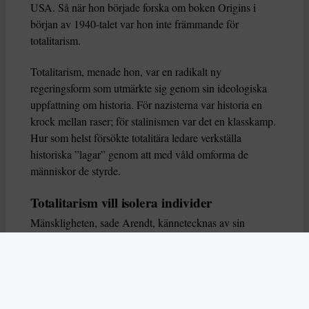
USA. Så när hon började forska om boken Origins i
början av 1940-talet var hon inte främmande för
totalitarism.
Totalitarism, menade hon, var en radikalt ny
regeringsform som utmärkte sig genom sin ideologiska
uppfattning om historia. För nazisterna var historia en
krock mellan raser; för stalinismen var det en klasskamp.
Hur som helst försökte totalitära ledare verkställa
historiska ”lagar” genom att med våld omforma de
människor de styrde.
Totalitarism vill isolera individer
Mänskligheten, sade Arendt, kännetecknas av sin
oändliga variation – ingen person kan någonsin helt
ersätta en annan. Totalitarism syftade till att förstöra
detta. Den isolerade individer, upplöste de band genom
vilka de förenar och stärker varandra, och försökte
utplåna den mänskliga personligheten.