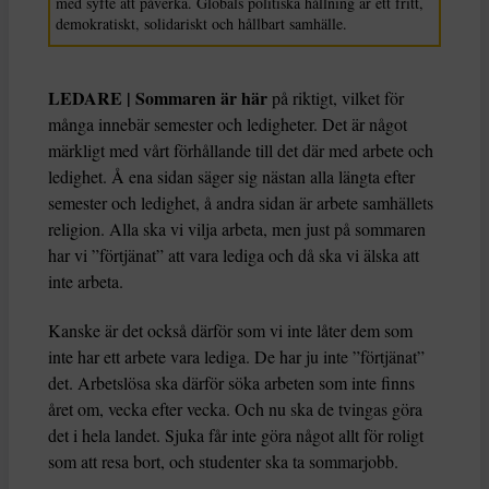
med syfte att påverka. Globals politiska hållning är ett fritt,
demokratiskt, solidariskt och hållbart samhälle.
LEDARE |
Sommaren är här
på riktigt, vilket för
många innebär semester och ledigheter. Det är något
märkligt med vårt förhållande till det där med arbete och
ledighet. Å ena sidan säger sig nästan alla längta efter
semester och ledighet, å andra sidan är arbete samhällets
religion. Alla ska vi vilja arbeta, men just på sommaren
har vi ”förtjänat” att vara lediga och då ska vi älska att
inte arbeta.
Kanske är det också därför som vi inte låter dem som
inte har ett arbete vara lediga. De har ju inte ”förtjänat”
det. Arbetslösa ska därför söka arbeten som inte finns
året om, vecka efter vecka. Och nu ska de tvingas göra
det i hela landet. Sjuka får inte göra något allt för roligt
som att resa bort, och studenter ska ta sommarjobb.