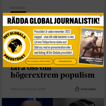
KATEGORI
Ledare
Essä
Vad Hanna Arendt kan
DET GLOBALA PRESSTÖDET
PRENUMERERA
lära oss om
högerextrem populism
Publicerad 2 januari, 2026
6 min lästid