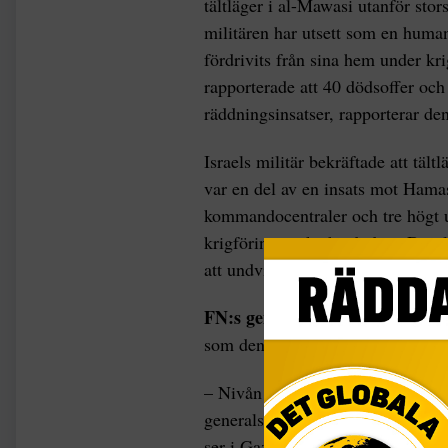
tältläger i al-Mawasi utanför sto
militären har utsett som en huma
fördrivits från sina hem under kr
rapporterade att 40 dödsoffer och 
räddningsinsatser, rapporterar de
Israels militär bekräftade att tält
var en del av en insats mot Hama
kommandocentraler och tre högt 
krigföringen ska ha dödats. De til
att undvika civila offer”, skriver
FN:s generalsekreterare
Antóni
som den värsta han har sett unde
– Nivån av lidande vi bevittnar i
generalsekreterare. Jag har aldrig
ser i Gaza under de senaste måna