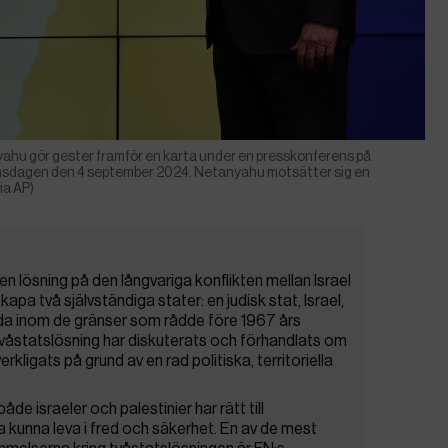
yahu gör gester framför en karta under en presskonferens på
onsdagen den 4 september 2024. Netanyahu motsätter sig en
ia AP)
n lösning på den långvariga konflikten mellan Israel
skapa två självständiga stater: en judisk stat, Israel,
sida inom de gränser som rådde före 1967 års
våstatslösning har diskuterats och förhandlats om
erkligats på grund av en rad politiska, territoriella
de israeler och palestinier har rätt till
kunna leva i fred och säkerhet. En av de mest