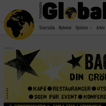
main
content
Startsida
Nyheter
Opinion
Arkiv
ANNONS