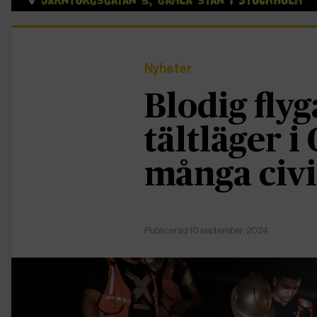
Nyheter
Blodig fly
tältläger i
många civil
Publicerad 10 september, 2024