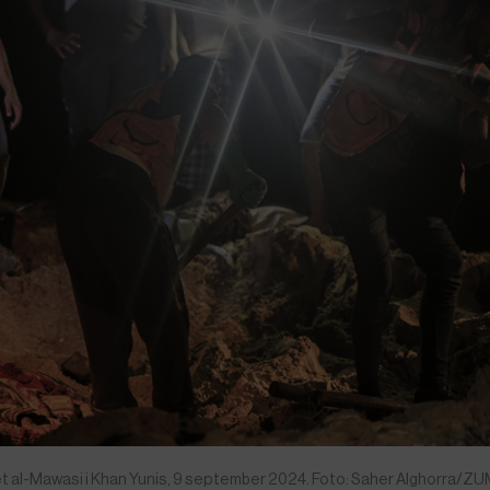
gret al-Mawasi i Khan Yunis, 9 september 2024. Foto: Saher Alghorra/Z