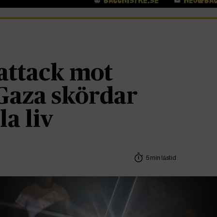
gattack mot
 Gaza skördar
a liv
5 min lästid