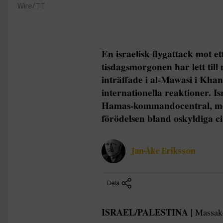
Wire/TT
En israelisk flygattack mot et
tisdagsmorgonen har lett til
inträffade i al-Mawasi i Kha
internationella reaktioner. I
Hamas-kommandocentral, med
förödelsen bland oskyldiga ci
Jan-Åke Eriksson
Dela
ISRAEL/PALESTINA |
Massake