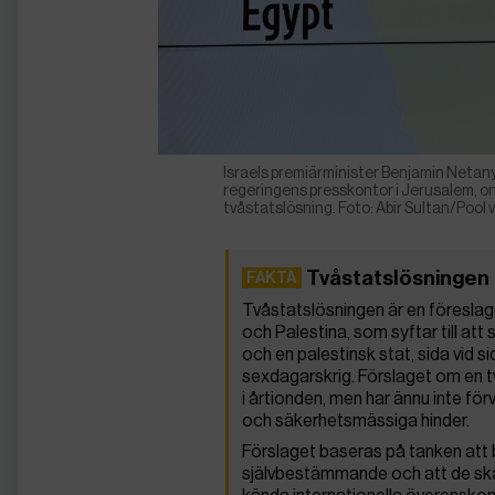
Israels premiärminister Benjamin Netan
regeringens presskontor i Jerusalem, 
tvåstatslösning. Foto: Abir Sultan/Pool v
Tvåstatslösningen
Tvåstatslösningen är en föreslage
och Palestina, som syftar till att 
och en palestinsk stat, sida vid 
sexdagarskrig. Förslaget om en t
i årtionden, men har ännu inte förv
och säkerhetsmässiga hinder.
Förslaget baseras på tanken att bå
självbestämmande och att de ska 