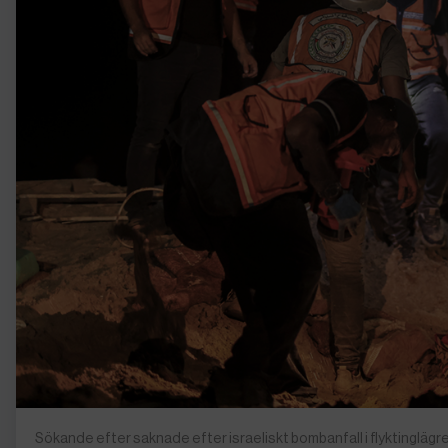
Sökande efter saknade efter israeliskt bombanfall i flyktinglä