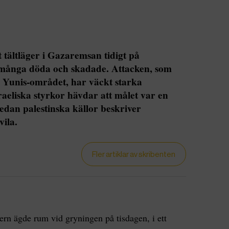
t tältläger i Gazaremsan tidigt på
l många döda och skadade. Attacken, som
n Yunis-området, har väckt starka
sraeliska styrkor hävdar att målet var en
an palestinska källor beskriver
vila.
Fler artiklar av skribenten
rn ägde rum vid gryningen på tisdagen, i ett