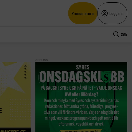
Prenumerera
Logga in
Sök
ANNONS