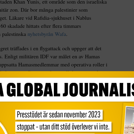
rstaden Khan Yunis, ett område som den israeliska
nitär zon. Där bor många palestinier som
iget. Läkare vid Rafidia-sjukhuset i Nablus
60 skadade hittats efter flera timmars
n palestinska
nyhetsbyrån Wafa
.
lägret träffades i en flygattack och uppger att det
s. Enligt militären IDF var målet en av Hamas
uppsatta Hamasmedlemmar med operativa roller i
lade att man ”ansträngde sig till det yttersta för
 AFP.
o Guterres beskrev i måndags situationen i Gaza
r sina mer än sju år som FN-chef:
 Gaza är oöverträffad i mitt mandat som FN:s
 sett en sådan nivå av död och förstörelse som vi
derna, säger Guterres i en intervju med