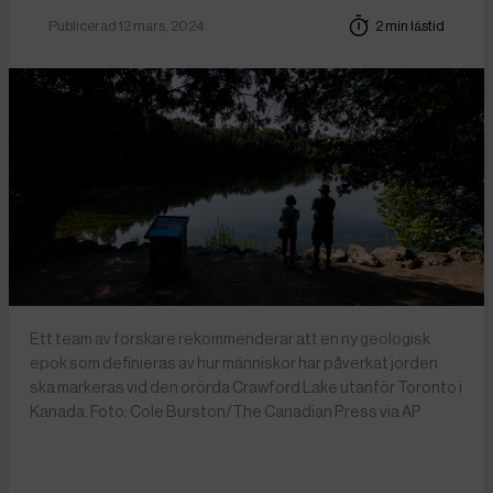
Publicerad 12 mars, 2024
2 min lästid
Ett team av forskare rekommenderar att en ny geologisk
epok som definieras av hur människor har påverkat jorden
ska markeras vid den orörda Crawford Lake utanför Toronto i
Kanada. Foto: Cole Burston/The Canadian Press via AP