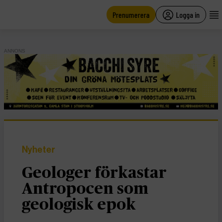
main
content
Prenumerera
Logga in
ANNONS
Nyheter
Geologer förkastar
Antropocen som
geologisk epok