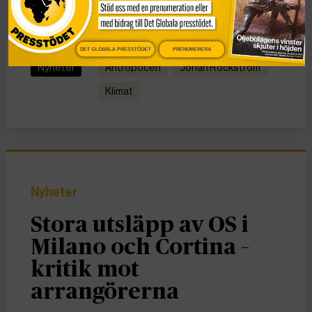
KATEGORI
TAGGAR
DET GLOBALA PRESSTÖDET
PRENUMERERA
Nyheter
Antropocen
Johan Rockström
Klimat
Nyheter
Stora utsläpp av OS i
Milano och Cortina –
kritik mot
arrangörerna