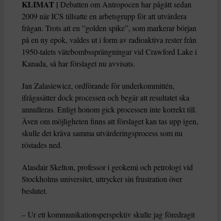
KLIMAT |
Debatten om Antropocen har pågått sedan
2009 när ICS tillsatte en arbetsgrupp för att utvärdera
frågan. Trots att en ”golden spike”, som markerar början
på en ny epok, valdes ut i form av radioaktiva rester från
1950-talets vätebombssprängningar vid Crawford Lake i
Kanada, så har förslaget nu avvisats.
Jan Zalasiewicz, ordförande för underkommittén,
ifrågasätter dock processen och begär att resultatet ska
annulleras. Enligt honom gick processen inte korrekt till.
Även om möjligheten finns att förslaget kan tas upp igen,
skulle det kräva samma utvärderingsprocess som nu
röstades ned.
Alasdair Skelton, professor i geokemi och petrologi vid
Stockholms universitet, uttrycker sin frustration över
beslutet.
– Ur ett kommunikationsperspektiv skulle jag föredragit