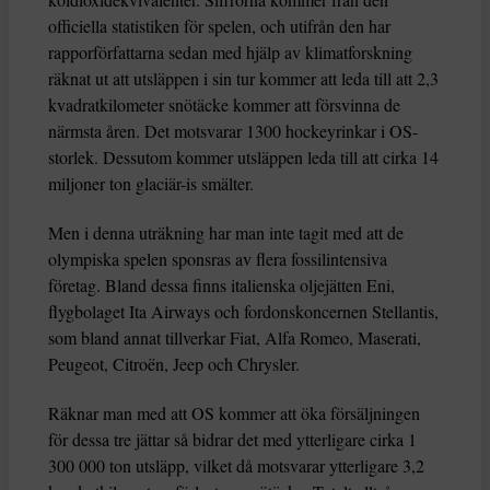
officiella statistiken för spelen, och utifrån den har
rapporförfattarna sedan med hjälp av klimatforskning
räknat ut att utsläppen i sin tur kommer att leda till att 2,3
kvadratkilometer snötäcke kommer att försvinna de
närmsta åren. Det motsvarar 1300 hockeyrinkar i OS-
storlek. Dessutom kommer utsläppen leda till att cirka 14
miljoner ton glaciär-is smälter.
Men i denna uträkning har man inte tagit med att de
olympiska spelen sponsras av flera fossilintensiva
företag. Bland dessa finns italienska oljejätten Eni,
flygbolaget Ita Airways och fordonskoncernen Stellantis,
som bland annat tillverkar Fiat, Alfa Romeo, Maserati,
Peugeot, Citroën, Jeep och Chrysler.
Räknar man med att OS kommer att öka försäljningen
för dessa tre jättar så bidrar det med ytterligare cirka 1
300 000 ton utsläpp, vilket då motsvarar ytterligare 3,2