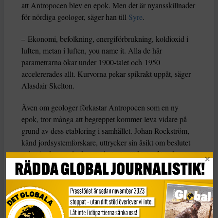
att Antropocen blev en epok. Men det är nyansskillnader
för nördiga geologer, säger han till
Syre
.
– Ekonomi, befolkning, energiförbrukning, koldioxid i
luften, metan i luften, you name it. Alla de här
parametrarna ökar under 1900-talet och 1950
accelererades allt. Kurvorna pekar spikrakt uppåt, säger
Alasdair Skelton.
Även om geologer förkastar Antropocen som en ny
epok, tror många att begreppet kommer leva vidare på
grund av dess etablering i samhället. Johan Rockström,
känd jordsystemforskare, uttrycker sin åsikt om beslutet
och påpekar att det kan ge bränsle till klimatförnekare.
”Stort misstag. Geologer förkastar antropocen som
jordens nya epok – efter 15 års debatt. Men geologer har
ofta befunnit sig på fel sida av vetenskapliga bevis, till
exempel när det gäller antropogen klimatförändring”,
skriver han på sociala medier.