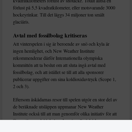
kvadratkilometers förlust av snötäcke. Totalt alltså en
förlust på 5,5 kvadratkilometer, eller motsvarande 3000
hockeyrinkar. Till det läggs 34 miljoner ton smält
glaciäris.
Avtal med fossilbolag kritiseras
Att vinterspelen i sig är beroende av snö och kyla är
ingen hemlighet, och New Weather Institute
rekommenderar därför Internationella olympiska
kommittén att ta beslut om att sluta ingå avtal med
fossilbolag, och att istället se till att alla sponsorer
publicerar uppgifter om sina koldioxidavtryck (Scope 1,
2 och 3).
Eftersom åskådarnas resor till spelen utgör en stor del av
de beräknade utsläppen uppmanar New Weather
Institute också till att man genomför olika initiativ för att
få en större andel lokala och nationella åskådare som
reser markbundet, till exempel genom att erbjuda