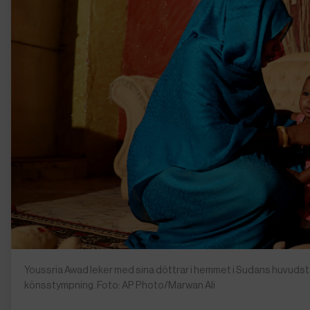
Youssria Awad leker med sina döttrar i hemmet i Sudans huvudsta
könsstympning. Foto: AP Photo/Marwan Ali