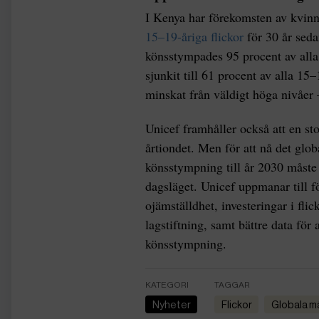
I Kenya har förekomsten av kvin
15–19-åriga flickor
för 30 år sedan
könsstympades 95 procent av alla f
sjunkit till 61 procent av alla 15
minskat från väldigt höga nivåer 
Unicef framhåller också att en st
årtiondet. Men för att nå det glo
könsstympning till år 2030 måste 
dagsläget. Unicef uppmanar till 
ojämställdhet, investeringar i flick
lagstiftning, samt bättre data för
könsstympning.
KATEGORI
TAGGAR
Nyheter
flickor
globala 