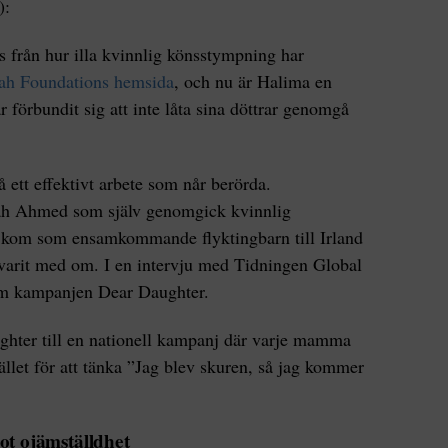
):
s från hur illa kvinnlig könsstympning har
rah Foundations hemsida
, och nu är Halima en
förbundit sig att inte låta sina döttrar genomgå
 ett effektivt arbete som når berörda.
rah Ahmed som själv genomgick kvinnlig
kom som ensamkommande flyktingbarn till Irland
 varit med om. I en intervju med Tidningen Global
om kampanjen Dear Daughter.
ghter till en nationell kampanj där varje mamma
tället för att tänka ”Jag blev skuren, så jag kommer
ot ojämställdhet