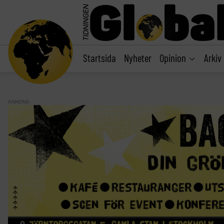
main
content
Startsida
Nyheter
Opinion
Arkiv
ANNONS