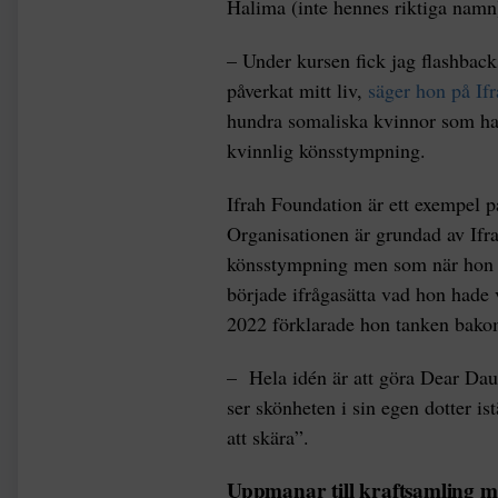
Halima (inte hennes riktiga namn
– Under kursen fick jag flashback
påverkat mitt liv,
säger hon på If
hundra somaliska kvinnor som har 
kvinnlig könsstympning.
Ifrah Foundation är ett exempel på
Organisationen är grundad av If
könsstympning men som när hon 
började ifrågasätta vad hon hade
2022 förklarade hon tanken bak
– Hela idén är att göra Dear Dau
ser skönheten i sin egen dotter is
att skära”.
Uppmanar till kraftsamling m