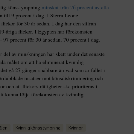
nlig könsstympning
minskat från 26 procent av alla
 till 9 procent i dag. I Sierra Leone
lickor för 30 år sedan. I dag har den siffran
–19-åriga flickor. I Egypten har förekomsten
– 97 procent för 30 år sedan, 70 procent i dag.
or del av minskningen har skett under det senaste
bala målet om att ha eliminerat kvinnlig
det gå 27 gånger snabbare än vad som är fallet i
fördubblade insatser mot könsdiskriminering och
or och att flickors rättigheter ska prioriteras i
 att kunna följa förekomsten av kvinnlig
målen
kvinnlig könsstympning
kvinnor