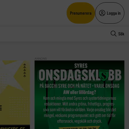
Prenumerera
Logga in
Sök
ANNONS