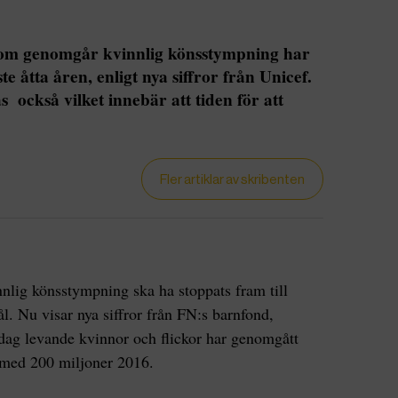
 som genomgår kvinnlig könsstympning har
e åtta åren, enligt nya siffror från Unicef.
s också vilket innebär att tiden för att
Fler artiklar av skribenten
nnlig könsstympning ska ha stoppats fram till
l. Nu visar nya siffror från FN:s barnfond,
i dag levande kvinnor och flickor har genomgått
 med 200 miljoner 2016.