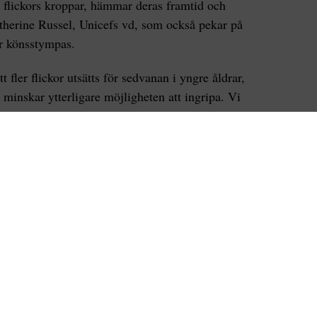
flickors kroppar, hämmar deras framtid och
Catherine Russel, Unicefs vd, som också pekar på
or könsstympas.
 fler flickor utsätts för sedvanan i yngre åldrar,
 minskar ytterligare möjligheten att ingripa. Vi
å slut på denna skadliga sedvana,
fortsätter hon på
e områden
önsstympningar sker i Afrika, därefter kommer
och i Mellanöstern sker över 6 miljoner
talet könsstympade flickor och kvinnor sedan
nsstympning har spridit sig till fler delar av
fler flickor i de länder där könsstympning
n av världen.