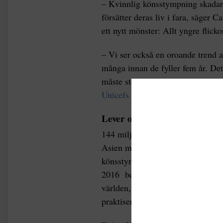
– Kvinnlig könsstympning skadar 
försätter deras liv i fara, säger 
ett nytt mönster: Allt yngre flick
– Vi ser också en oroande trend att
många innan de fyller fem år. Det
måste stärka insatserna för att f
Unicefs hemsida.
Lever ofta i konfliktdrabbad
144 miljoner av alla kvinnliga k
Asien med över 80 miljoner fall, 
könsstympningar. Ökningen av an
2016 beror inte på att kvinnlig kö
världen, utan på att det har fötts 
praktiseras än jämfört med reste