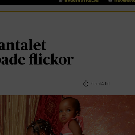
antalet
ade flickor
4 min lästid