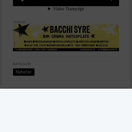
ANNONS
KATEGORI
Nyheter
Nyheter
Colombia förbjuder