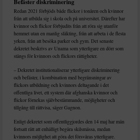
Befäster diskriminering
Redan 2021 förbjöds både flickor i tonåren och kvinnor
från att utbilda sig i skola och på universitet. Därefter har
kvinnor och flickor förbjudits från att röra sig utanför
hemmet utan en manlig släkting, från att arbeta i de flesta
yrken, från att besöka parker och gym. Det senaste
dekretet beskrivs av Unama som ytterligare en dörr som
stängs för kvinnors och flickors rättigheter.
– Dekretet institutionaliserar ytterligare diskriminering
och befäster, i kombination med begränsningar av
flickors utbildning och kvinnors deltagande i det
offentliga livet, ett system där afghanska kvinnor och
flickor förnekas självbestämmande, möjligheter och
tillgång till rättvisa, säger Gagnon.
Enligt dekretet som offentliggjordes den 14 maj har män
fortsatt rätt att enhälligt begära skilsmässa, medan
kvinnors möjlighet att göra det försvåras ytterligare.