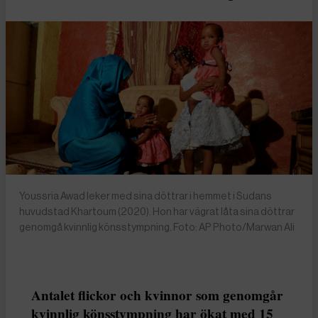
Youssria Awad leker med sina döttrar i hemmet i Sudans
huvudstad Khartoum (2020). Hon har vägrat låta sina döttrar
genomgå kvinnlig könsstympning. Foto: AP Photo/Marwan Ali
Antalet flickor och kvinnor som genomgår
kvinnlig könsstympning har ökat med 15