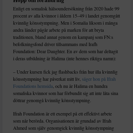
Hopp om förändring
Enligt en somalisk hälsoundersökning från 2020 hade 99
procent av alla kvinnor i åldern 15–49 i landet genomgått
kvinnlig könsstympning. Men i Somalia liksom i många
andra länder pågår arbete på marken för att bryta
traditionen, bland annat genom en kampanj som FN:s
befolkningsfond driver tillsammans med Irafh
Foundation: Dear Daughter. En av dem som har deltagit
i deras utbildning är Halima (inte hennes riktiga namn):
– Under kursen fick jag flashbacks från hur illa kvinnlig
könsstympning har påverkat mitt liv,
säger hon på Ifrah
Foundations hemsida
, och nu är Halima en hundra
somaliska kvinnor som har förbundit sig att inte låta sina
döttrar genomgå kvinnlig könsstympning.
Ifrah Foundation är ett exempel på ett effektivt arbete
som når berörda. Organisationen är grundad av Ifrah
Ahmed som själv genomgick kvinnlig könsstympning