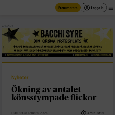
main
content
Prenumerera
Logga in
ANNONS
Nyheter
Ökning av antalet
könsstympade flickor
Publicerad 12 mars, 2024
4 min lästid