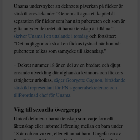
Unama understryker att dekretets påverkan på flickor är
särskilt oroväckande: ”Genom att ägna ett kapitel åt
separation för flickor som har nått puberteten och som är
gifta antyder dekretet att barnäktenskap är tillåtna.”,
skriver Unama i ett uttalande i torsdag
och fortsätter:
”Det möjliggör också att en flickas tystnad när hon når
puberteten tolkas som samtycke till äktenskap.”
– Dekret nummer 18 är en del av en bredare och djupt
oroande utveckling där afghanska kvinnors och flickors
rättigheter urholkas,
säger Georgette Gagnon, biträdande
särskild representant för FN:s generalsekreterare och
tillförordnad chef för Unama
.
Väg till sexuella övergrepp
Unicef definierar barnäktenskap som varje formellt
äktenskap eller informell förening mellan ett barn under
18 år och en vuxen, eller ett annat barn. Ungefär en av