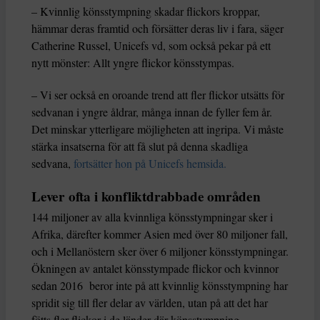
– Kvinnlig könsstympning skadar flickors kroppar,
hämmar deras framtid och försätter deras liv i fara, säger
Catherine Russel, Unicefs vd, som också pekar på ett
nytt mönster: Allt yngre flickor könsstympas.
– Vi ser också en oroande trend att fler flickor utsätts för
sedvanan i yngre åldrar, många innan de fyller fem år.
Det minskar ytterligare möjligheten att ingripa. Vi måste
stärka insatserna för att få slut på denna skadliga
sedvana,
fortsätter hon på Unicefs hemsida.
Lever ofta i konfliktdrabbade områden
144 miljoner av alla kvinnliga könsstympningar sker i
Afrika, därefter kommer Asien med över 80 miljoner fall,
och i Mellanöstern sker över 6 miljoner könsstympningar.
Ökningen av antalet könsstympade flickor och kvinnor
sedan 2016 beror inte på att kvinnlig könsstympning har
spridit sig till fler delar av världen, utan på att det har
fötts fler flickor i de länder där könsstympning