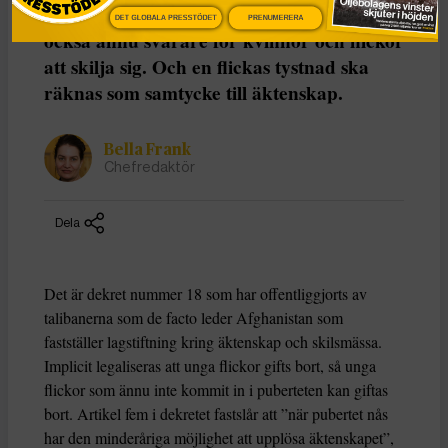
Afghanistan. Enligt den nya lagen blir det
DET GLOBALA PRESSTÖDET
PRENUMERERA
också ännu svårare för kvinnor och flickor
att skilja sig. Och en flickas tystnad ska
räknas som samtycke till äktenskap.
Bella Frank
Chefredaktör
Dela
Det är dekret nummer 18 som har offentliggjorts av
talibanerna som de facto leder Afghanistan som
fastställer lagstiftning kring äktenskap och skilsmässa.
Implicit legaliseras att unga flickor gifts bort, så unga
flickor som ännu inte kommit in i puberteten kan giftas
bort. Artikel fem i dekretet fastslår att ”när pubertet nås
har den minderåriga möjlighet att upplösa äktenskapet”,