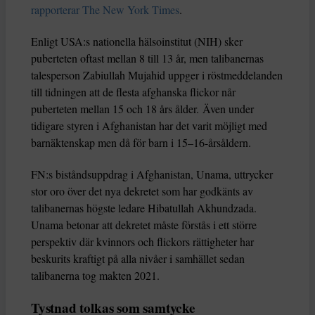
rapporterar The New York Times
.
Enligt USA:s nationella hälsoinstitut (NIH) sker
puberteten oftast mellan 8 till 13 år, men talibanernas
talesperson Zabiullah Mujahid uppger i röstmeddelanden
till tidningen att de flesta afghanska flickor når
puberteten mellan 15 och 18 års ålder. Även under
tidigare styren i Afghanistan har det varit möjligt med
barnäktenskap men då för barn i 15–16-årsåldern.
FN:s biståndsuppdrag i Afghanistan, Unama, uttrycker
stor oro över det nya dekretet som har godkänts av
talibanernas högste ledare Hibatullah Akhundzada.
Unama betonar att dekretet måste förstås i ett större
perspektiv där kvinnors och flickors rättigheter har
beskurits kraftigt på alla nivåer i samhället sedan
talibanerna tog makten 2021.
Tystnad tolkas som samtycke