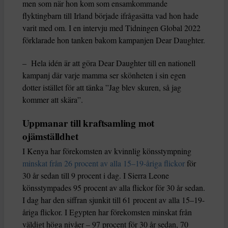
men som när hon kom som ensamkommande
flyktingbarn till Irland började ifrågasätta vad hon hade
varit med om. I en intervju med Tidningen Global 2022
förklarade hon tanken bakom kampanjen Dear Daughter.
– Hela idén är att göra Dear Daughter till en nationell
kampanj där varje mamma ser skönheten i sin egen
dotter istället för att tänka ”Jag blev skuren, så jag
kommer att skära”.
Uppmanar till kraftsamling mot
ojämställdhet
I Kenya har förekomsten av kvinnlig könsstympning
minskat från 26 procent av alla 15–19-åriga flickor
för
30 år sedan till 9 procent i dag. I Sierra Leone
könsstympades 95 procent av alla flickor för 30 år sedan.
I dag har den siffran sjunkit till 61 procent av alla 15–19-
åriga flickor. I Egypten har förekomsten minskat från
väldigt höga nivåer – 97 procent för 30 år sedan, 70