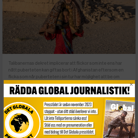
Talibanernas dekret implicerar att flickor som inte ens har
nått puberteten kan giftas bort i Afghanistan eftersom en
flicka som når puberteten i sin tur har möjlighet att be om
skilsmässa i vissa fall. Arkivbild: En flicka bär en filt efter en
jordbävning i Zenda Jan i Heratprovinsen i västra
Afghanistan, oktober 2023. Foto: AP Photo/Ebrahim Noroozi
Talibanerna har legaliserat att flickor som
inte nått puberteten kan giftas bort i