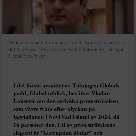
Vladan Lausevic berättar om den serbiska proteströrelsen i
det första avsittet av podden Global utblick med Tidningen
Global. Foto: Privat
I det första avsnittet av Tidningen Globals
podd, Global utblick, berättar Vladan
Lausevic om den serbiska proteströrelsen
som växte fram efter olyckan på
tågstationen i Novi Sad i slutet av 2024, då
16 personer dog. Ett av proteströrelsens
slagord är ”korruption dödar” och