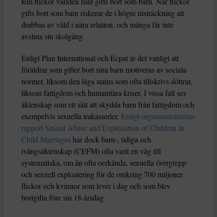
fem flickor världen runt gifts bort som barn. När flickor
gifts bort som barn riskerar de i högre utsträckning att
drabbas av våld i nära relation, och många får inte
avsluta sin skolgång.
Enligt Plan International och Ecpat är det vanligt att
föräldrar som gifter bort sina barn motiveras av sociala
normer, liksom den låga status som ofta tillskrivs döttrar,
liksom fattigdom och humanitära kriser. I vissa fall ses
äktenskap som ett sätt att skydda barn från fattigdom och
exempelvis sexuella trakasserier.
Enligt organisationernas
rapport Sexual Abuse and Exploitation of Children in
Child Marriages
har dock barn-, tidiga och
tvångsäktenskap (CEFM) ofta varit en väg till
systematiska, om än ofta oerkända, sexuella övergrepp
och sexuell exploatering för de omkring 700 miljoner
flickor och kvinnor som lever i dag och som blev
bortgifta före sin 18-årsdag.