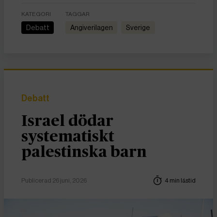
KATEGORI
TAGGAR
Debatt
angiverilagen
Sverige
Debatt
Israel dödar
systematiskt
palestinska barn
Publicerad 26 juni, 2026
4 min lästid