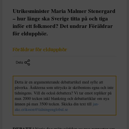
Utrikesminister Maria Malmer Stenergard
– hur länge ska Sverige titta på och tiga
inför ett folkmord? Det undrar Föräldrar
för eldupphör.
Föräldrar för eldupphör
Dela
Detta är en argumenterande debattartikel med syfte att
påverka. Åsikterna som uttrycks är skribentens egna och inte
tidningens. Vill du också debattera? Vi tar emot repliker på
max 2000 tecken inkl blanksteg och debattartiklar om nya
ämnen på max 3500 tecken. Skicka din text till
jan-
ake.eriksson@tidningenglobal.se
DEBATT |
Varje dag möts världen av nya rapporter om