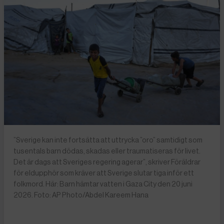
”Sverige kan inte fortsätta att uttrycka ”oro” samtidigt som
tusentals barn dödas, skadas eller traumatiseras för livet.
Det är dags att Sveriges regering agerar”, skriver Föräldrar
för eldupphör som kräver att Sverige slutar tiga inför ett
folkmord. Här: Barn hämtar vatten i Gaza City den 20 juni
2026. Foto: AP Photo/Abdel Kareem Hana