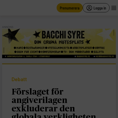
main
content
Prenumerera
Logga in
ANNONS
Debatt
Förslaget för
angiverilagen
exkluderar den
globala verkligheten