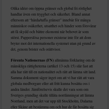
Olika idéer om öppna gränser och global fri rörlighet
handlar även om trygghet och säkerhet. Bland annat
eftersom att “hårda/tuffa gränser” innebär för många
människor osäkerhet, utsatthet och hinder som försvårar
att få skydd och bättre ekonomi när behovet är som
störst. Papperslösa personer existerar inte för att dom
bryter mot det internationella systemet utan på grund av
det, genom brister och orättvisor.
Förenta Nationernas (FN)
allmänna förklaring om de
mänskliga rättigheterna (artikel 13 och 15) slår fast att
alla har rätt till en nationalitet och rätt att lämna sitt land.
Samma dokument säger inget om att vi har rätt att vara
globala medborgare eller att fritt kunna bosätta oss i
andra länder. Jämförelsevis skulle det vara som om
Sveriges grundlag skulle tillåta norrlänningar att lämna
Norrland, men att det var upp till Stockholm, Dalarna
eller Skåne att bestämma om och hur de får bosätta sig