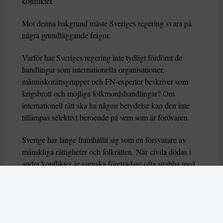
konflikter.
Mot denna bakgrund måste Sveriges regering svara på
några grundläggande frågor.
Varför har Sveriges regering inte tydligt fördömt de
handlingar som internationella organisationer,
människorättsgrupper och FN-experter beskriver som
krigsbrott och möjliga folkmordshandlingar? Om
internationell rätt ska ha någon betydelse kan den inte
tillämpas selektivt beroende på vem som är förövaren.
Sverige har länge framhållit sig som en försvarare av
mänskliga rättigheter och folkrätten. När civila dödas i
andra konflikter är svenska företrädare ofta snabba med
att kräva ansvar och rättvisa. Varför gäller inte samma
principer när palestinska barn begravs under rasmassor
eller dör av svält och brist på sjukvård?
En annan fråga som kräver svar är Sveriges relation till