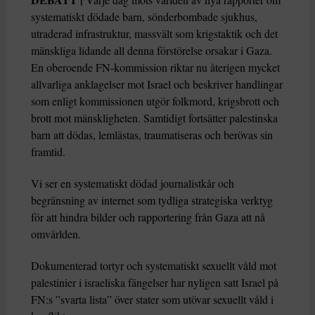
systematiskt dödade barn, sönderbombade sjukhus,
utraderad infrastruktur, massvält som krigstaktik och det
mänskliga lidande all denna förstörelse orsakar i Gaza.
En oberoende FN-kommission riktar nu återigen mycket
allvarliga anklagelser mot Israel och beskriver handlingar
som enligt kommissionen utgör folkmord, krigsbrott och
brott mot mänskligheten. Samtidigt fortsätter palestinska
barn att dödas, lemlästas, traumatiseras och berövas sin
framtid.
Vi ser en systematiskt dödad journalistkår och
begränsning av internet som tydliga strategiska verktyg
för att hindra bilder och rapportering från Gaza att nå
omvärlden.
Dokumenterad tortyr och systematiskt sexuellt våld mot
palestinier i israeliska fängelser har nyligen satt Israel på
FN:s ”svarta lista” över stater som utövar sexuellt våld i