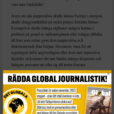
vara mer värdefulla?
Även om alla papperslösa skulle lämna Sverige i morgon,
skulle skuggsamhällen på andra platser fortsätta finnas.
Exempelvis skulle många afghaner antigen hamna i
problem på grund av talibanregimen eller tvingas tillbaka
till Iran som redan gjort dem papperslösa och
diskriminerade från början. Dessutom, bara för att
regeringen inför angiverilagen eller även mer repressiva
åtgärder så kommer det inte hindra många desperata och
fattigare personer att söka sig till norra Europa.
Angiverilagen löser inte
heller problemet där miljontals
människor globalt idag saknar lagliga ID-handlingar. Det
ironiska är att mänskligheten teknologiskt sett skulle
kunna leva i en värld där alla har laglig ID-handling
genom global medborgarskap redan i morgon. Till
exempel används blockchain-baserade identitetssystem
redan för att registrera flyktingar, vilket är ett steg mot en