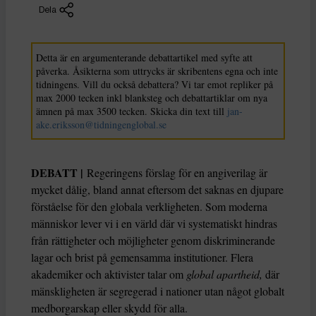
Dela
Detta är en argumenterande debattartikel med syfte att
påverka. Åsikterna som uttrycks är skribentens egna och inte
tidningens. Vill du också debattera? Vi tar emot repliker på
max 2000 tecken inkl blanksteg och debattartiklar om nya
ämnen på max 3500 tecken. Skicka din text till
jan-
ake.eriksson@tidningenglobal.se
DEBATT |
Regeringens förslag för en angiverilag är
mycket dålig, bland annat eftersom det saknas en djupare
förståelse för den globala verkligheten. Som moderna
människor lever vi i en värld där vi systematiskt hindras
från rättigheter och möjligheter genom diskriminerande
lagar och brist på gemensamma institutioner. Flera
akademiker och aktivister talar om
global apartheid,
där
mänskligheten är segregerad i nationer utan något globalt
medborgarskap eller skydd för alla.