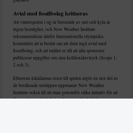
Avtal med fossilbolag kritiseras
Att vinterspelen i sig är beroende av snö och kyla är
ingen hemlighet, och New Weather Institute
rekommenderar därför Internationella olympiska
kommittén att ta beslut om att sluta ingå avtal med
fossilbolag, och att istället se till att alla sponsorer
publicerar uppgifter om sina koldioxidavtryck (Scope 1,
2 och 3).
Eftersom åskådarnas resor till spelen utgör en stor del av
de beräknade utsläppen uppmanar New Weather
Institute också till att man genomför olika initiativ för att
få en större andel lokala och nationella åskådare som
reser markbundet, till exempel genom att erbjuda
förmånliga biljettpriser till vissa grupper. De kritiserar
också arrangörerna för att de använt sig av
koldioxidkompensation, och gjort påståenden om att