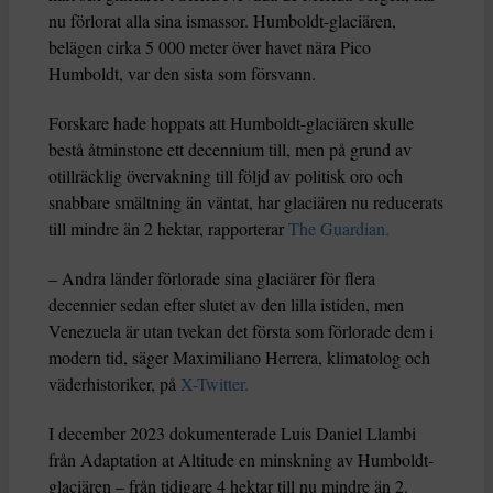
nu förlorat alla sina ismassor. Humboldt-glaciären,
belägen cirka 5 000 meter över havet nära Pico
Humboldt, var den sista som försvann.
Forskare hade hoppats att Humboldt-glaciären skulle
bestå åtminstone ett decennium till, men på grund av
otillräcklig övervakning till följd av politisk oro och
snabbare smältning än väntat, har glaciären nu reducerats
till mindre än 2 hektar, rapporterar
The Guardian.
– Andra länder förlorade sina glaciärer för flera
decennier sedan efter slutet av den lilla istiden, men
Venezuela är utan tvekan det första som förlorade dem i
modern tid, säger Maximiliano Herrera, klimatolog och
väderhistoriker, på
X-Twitter.
I december 2023 dokumenterade Luis Daniel Llambi
från Adaptation at Altitude en minskning av Humboldt-
glaciären – från tidigare 4 hektar till nu mindre än 2.