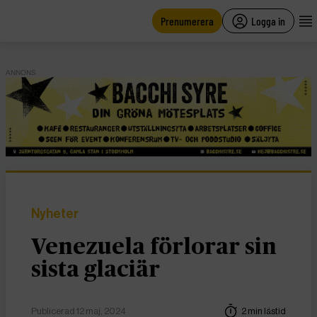
main
content
Prenumerera
Logga in
ANNONS
Nyheter
Venezuela förlorar sin
sista glaciär
Publicerad 12 maj, 2024
2 min lästid