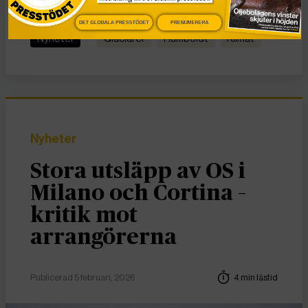
KATEGORI
TAGGAR
DET GLOBALA PRESSTÖDET
PRENUMERERA
Nyheter
glaciärer
Humboldt
Klimat
Nyheter
Stora utsläpp av OS i
Milano och Cortina –
kritik mot
arrangörerna
Publicerad 5 februari, 2026
4 min lästid