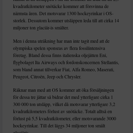
kvadratkilometer snötäcke kommer att försvinna de
närmsta åren. Det motsvarar 1300 hockeyrinkar i OS-
storlek. Dessutom kommer utsläppen leda till att cirka 14
miljoner ton glaciär-is smälter.
Men i denna uträkning har man inte tagit med att de
olympiska spelen sponsras av flera fossilintensiva
företag. Bland dessa finns italienska oljejätten Eni,
flygbolaget Ita Airways och fordonskoncernen Stellantis,
som bland annat tillverkar Fiat, Alfa Romeo, Maserati,
Peugeot, Citroën, Jeep och Chrysler.
Räknar man med att OS kommer att öka försäljningen
för dessa tre jättar så bidrar det med ytterligare cirka 1
300 000 ton utsläpp, vilket då motsvarar ytterligare 3,2
kvadratkilometers förlust av snötäcke. Totalt alltså en
förlust på 5,5 kvadratkilometer, eller motsvarande 3000
hockeyrinkar. Till det läggs 34 miljoner ton smält
glaciäris.