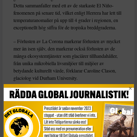
Detta sammanfaller med ett av de starkaste El Niño-
fenomenen på senare tid, vilket enligt Herrera har lett till
temperaturanomalier på upp till 4 grader i regionen, en
exceptionellt hög siffra för de tropiska breddgraderna.
– Förlusten av La Corona markerar förlusten av mycket
mer än isen själv, den markerar också förlusten av de
många ekosystemtjänster som glaciärer tillhandahåller,
från unika mikrobiella livsmiljöer till miljöer av
betydande kulturellt värde, förklarar Caroline Clason,
glaciolog vid Durham University.
Denna händelse har stora kulturella implikationer för
regionen, där glaciärer tidigare varit en central del av
identiteten för bergsklättrare och turister. att Humboldt-
glaciären i Venezuela speglar en oroande global trend
där glaciärer fortsätter att försvinna, vilket hotar både
lokala ekosystem och kulturella landskap.