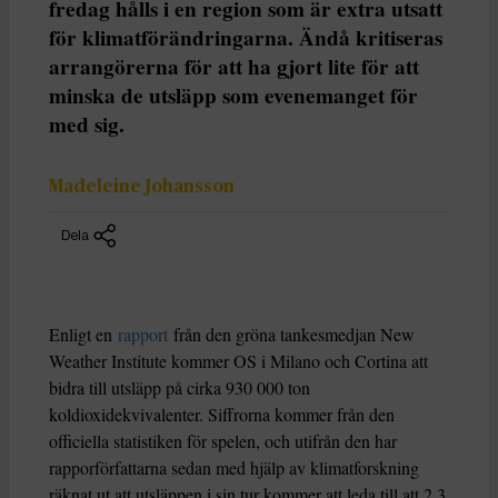
fredag hålls i en region som är extra utsatt
för klimatförändringarna. Ändå kritiseras
arrangörerna för att ha gjort lite för att
minska de utsläpp som evenemanget för
med sig.
Madeleine Johansson
Dela
Enligt en
rapport
från den gröna tankesmedjan New
Weather Institute kommer OS i Milano och Cortina att
bidra till utsläpp på cirka 930 000 ton
koldioxidekvivalenter. Siffrorna kommer från den
officiella statistiken för spelen, och utifrån den har
rapporförfattarna sedan med hjälp av klimatforskning
räknat ut att utsläppen i sin tur kommer att leda till att 2,3