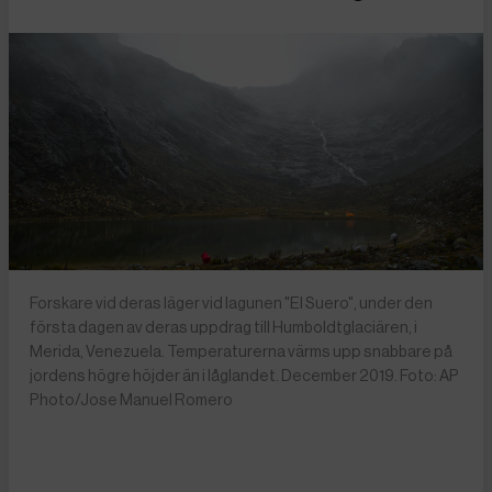
Forskare vid deras läger vid lagunen "El Suero", under den
första dagen av deras uppdrag till Humboldtglaciären, i
Merida, Venezuela. Temperaturerna värms upp snabbare på
jordens högre höjder än i låglandet. December 2019. Foto: AP
Photo/Jose Manuel Romero