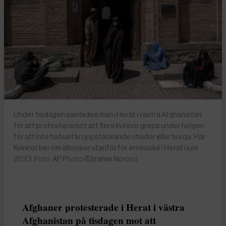
Under tisdagen samlades män i Herat i västra Afghanistan
för att protestera mot att flera kvinnor greps under helgen
för att inte ha burit kroppstäckande chador eller burqa. Här:
Kvinnor ber om allmosor utanför för en moské i Herat i juni
2023. Foto: AP Photo/Ebrahim Norooz
Afghaner protesterade i Herat i västra
Afghanistan på tisdagen mot att