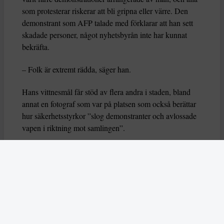
som protesterar riskerar att bli gripna eller värre. Den
demonstrant som AFP talade med förklarar att han sett
skadade personer, något nyhetsbyrån inte har kunnat
bekräfta.
– Folk är extremt rädda, säger han.
Hans vittnesmål får stöd av flera andra i staden, bland
annat en fotograf som var på platsen som också berättar
hur säkerhetsstyrkor ”slog demonstranter och avlossade
vapen i riktning mot samlingen”.
– Baserat på vad jag personligen bevittnade skadades ett
signifikant antal människor, säger fotografen i ett
uttalande som AFP har tagit del av.
Gripandet av kvinnorna i Herat har också kritiserats av
FN:s biståndsuppdrag i Afghanistan, Unama.
I ett
uttalande på X skriver Unama
att man är ”oroad över