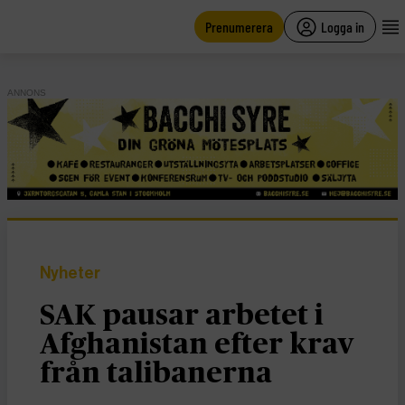
main
content
Prenumerera
Logga in
ANNONS
Nyheter
SAK pausar arbetet i
Afghanistan efter krav
från talibanerna