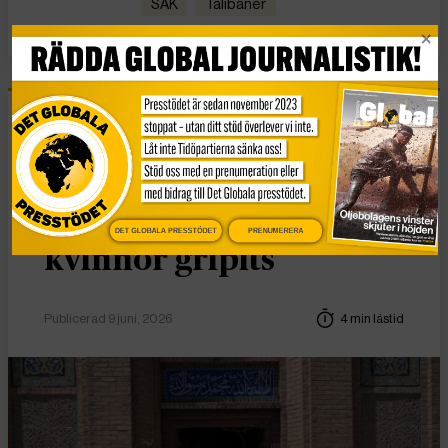
SAK
talibaner
Nyheter
Protest mot
talibanerna efter
DET GLOBALA PRESSTÖDET
PRENUMERERA
kvinnor gripits
Publicerad 9 juni, 2026
4 min lästid