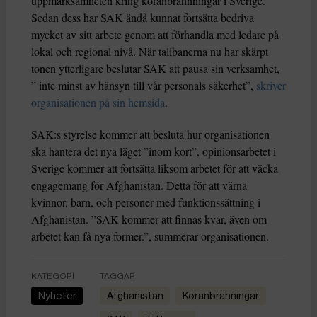
uppmärksamheten kring koranbrännningar i Sverige.
Sedan dess har SAK ändå kunnat fortsätta bedriva
mycket av sitt arbete genom att förhandla med ledare på
lokal och regional nivå. När talibanerna nu har skärpt
tonen ytterligare beslutar SAK att pausa sin verksamhet,
” inte minst av hänsyn till vår personals säkerhet”,
skriver
organisationen på sin hemsida
.
SAK:s styrelse kommer att besluta hur organisationen
ska hantera det nya läget ”inom kort”, opinionsarbetet i
Sverige kommer att fortsätta liksom arbetet för att väcka
engagemang för Afghanistan. Detta för att värna
kvinnor, barn, och personer med funktionssättning i
Afghanistan. ”SAK kommer att finnas kvar, även om
arbetet kan få nya former.”, summerar organisationen.
KATEGORI
TAGGAR
Nyheter
Afghanistan
koranbränningar