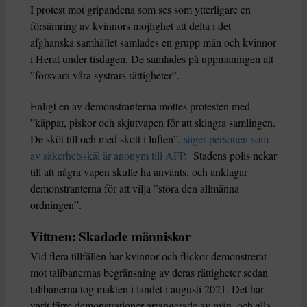
I protest mot gripandena som ses som ytterligare en
försämring av kvinnors möjlighet att delta i det
afghanska samhället samlades en grupp män och kvinnor
i Herat under tisdagen. De samlades på uppmaningen att
”försvara våra systrars rättigheter”.
Enligt en av demonstranterna möttes protesten med
”käppar, piskor och skjutvapen för att skingra samlingen.
De sköt till och med skott i luften”,
säger personen som
av säkerhetsskäl är anonym till AFP
. Stadens polis nekar
till att några vapen skulle ha använts, och anklagar
demonstranterna för att vilja ”störa den allmänna
ordningen”.
Vittnen: Skadade människor
Vid flera tillfällen har kvinnor och flickor demonstrerat
mot talibanernas begränsning av deras rättigheter sedan
talibanerna tog makten i landet i augusti 2021. Det har
varit färre demonstrationer arrangerade av män, och alla