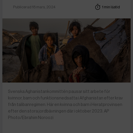
Publicerad 18 mars, 2024
1 min lästid
Svenska Aghanistankommittén pausar sitt arbete för
kvinnor, barn och funktionsnedsatta i Afghanistan efter krav
från talibanregimen. Här en kvinna och barn i Heratprovinsen
efter den stora jordbävningen där i oktober 2023. AP
Photo/Ebrahim Noroozi