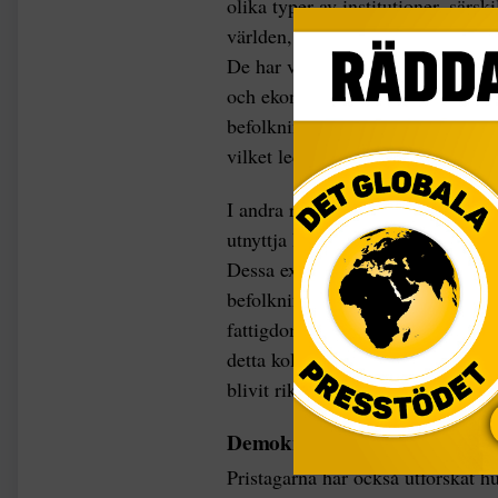
olika typer av institutioner, särsk
världen, har påverkat välstånd oc
De har visat att kolonialmakter i 
och ekonomiska system som främj
befolkningen tillgång till rättvis
vilket ledde till långsiktigt välst
I andra regioner introducerades ex
utnyttja lokala resurser och arbet
Dessa exploaterande system gav e
befolkningen utan rättigheter och 
fattigdom. Forskarna förklarar att 
detta kolonier som tidigare var ri
blivit rikare.
Demokratins roll och ekonom
Pristagarna har också utforskat h