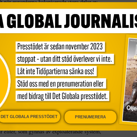
ilt när européerna koloniserade stora delar av
h ekonomisk utveckling i olika delar av världen.
vissa regioner etablerade inkluderande politiska
ade tillväxt och utveckling. Dessa system gav
a och möjligheter att delta i samhällsekonomin,
ånd.
ploaterande institutioner, där syftet var att
skraft för kolonialmaktens kortsiktiga vinning.
liten stora fördelar men lämnade majoriteten av
möjligheter, vilket ledde till stagnation och
detta är en avgörande orsak till att vissa före
ka nu är fattiga, medan andra som var fattiga har
DET GLOBALA PRESSTÖDET
PRENUMERERA
iska utmaningar
ur eliter, som gynnas av exploaterande system,