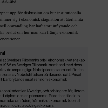
stabilitet.
ppnat upp för diskussion om hur institutionella
finner sig i ekonomisk stagnation att återhämta
nell omvandling har haft stort inflytande och
tiska beslut om hur man kan främja ekonomisk
generationer.
omi
 kallat Sveriges Riksbanks pris i ekonomisk vetenskap
ades 1968 av Sveriges Riksbank i samband med dess
el av de ursprungliga Nobelpriserna som instiftades
treras av Nobelstiftelsen på liknande sätt. Priset
gjort banbrytande insatser inom ekonomisk
kapsakademien i Sverige, och pristagare får, liksom
ett diplom och en prissumma. Priset har tilldelats
onomiska områden, från mikroekonomisk teori till
rknaden och utvecklingsekonomi.