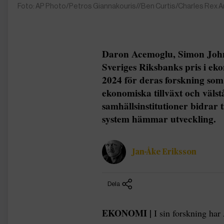
Foto: AP Photo/Petros Giannakouris//Ben Curtis/Charles Rex 
Daron Acemoglu, Simon Johns
Sveriges Riksbanks pris i ek
2024 för deras forskning som 
ekonomiska tillväxt och väls
samhällsinstitutioner bidrar t
system hämmar utveckling.
Jan-Åke Eriksson
Dela
EKONOMI |
I sin forskning ha