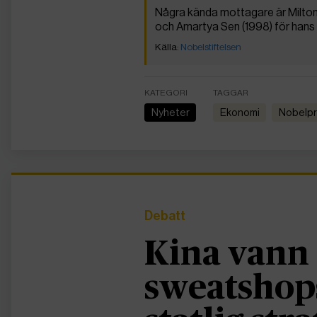
Några kända mottagare är Milton 
och Amartya Sen (1998) för hans
Nobelstiftelsen
KATEGORI
TAGGAR
Nyheter
ekonomi
Nobelpr
Debatt
Kina vann 
sweatshops