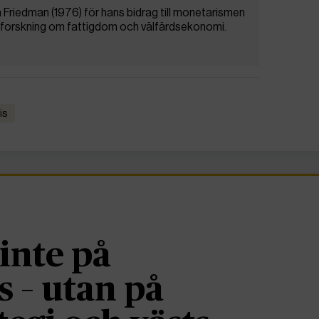
Friedman (1976) för hans bidrag till monetarismen
 forskning om fattigdom och välfärdsekonomi.
is
inte på
 – utan på