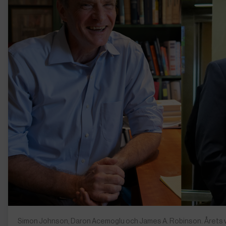
Simon Johnson, Daron Acemoglu och James A. Robinson. Årets vin