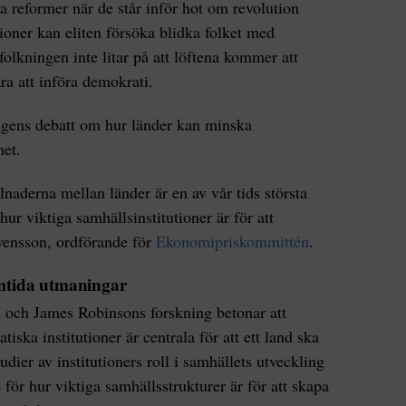
a reformer när de står inför hot om revolution
ationer kan eliten försöka blidka folket med
lkningen inte litar på att löftena kommer att
ra att införa demokrati.
agens debatt om hur länder kan minska
het.
lnaderna mellan länder är en av vår tids största
hur viktiga samhällsinstitutioner är för att
vensson, ordförande för
Ekonomipriskommittén
.
amtida utmaningar
och James Robinsons forskning betonar att
ska institutioner är centrala för att ett land ska
udier av institutioners roll i samhällets utveckling
e för hur viktiga samhällsstrukturer är för att skapa