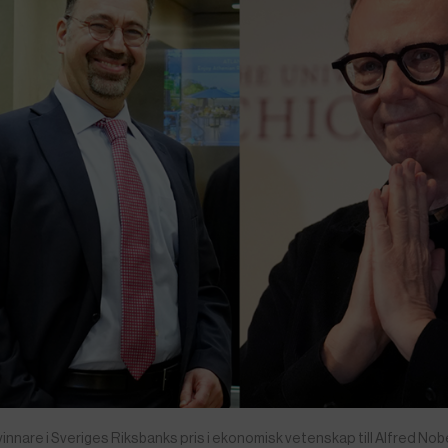
nare i Sveriges Riksbanks pris i ekonomisk vetenskap till Alfred Nob