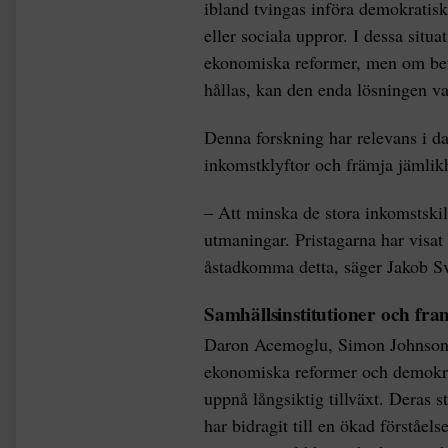
ibland tvingas införa demokratisk
eller sociala uppror. I dessa situ
ekonomiska reformer, men om befo
hållas, kan den enda lösningen va
Denna forskning har relevans i d
inkomstklyftor och främja jämlik
– Att minska de stora inkomstskil
utmaningar. Pristagarna har visat 
åstadkomma detta, säger Jakob S
Samhällsinstitutioner och fr
Daron Acemoglu, Simon Johnson 
ekonomiska reformer och demokrati
uppnå långsiktig tillväxt. Deras st
har bidragit till en ökad förståels