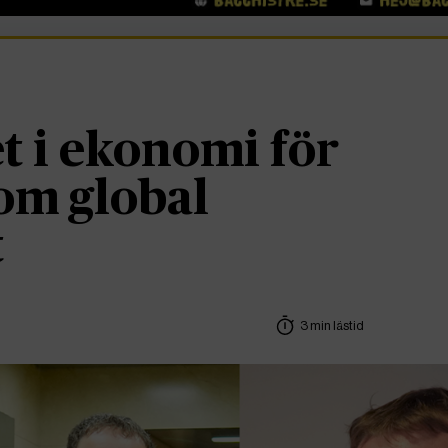
t i ekonomi för
om global
t
3 min lästid