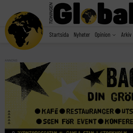
main
content
Startsida
Nyheter
Opinion
Arkiv
ANNONS