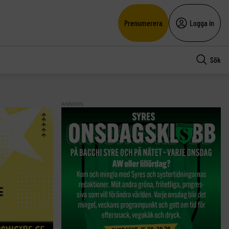
Prenumerera
Logga in
Sök
ANNONS