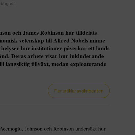
Arbogast
on och James Robinson har tilldelats
onomisk vetenskap till Alfred Nobels minne
belyser hur institutioner påverkar ett lands
tånd. Deras arbete visar hur inkluderande
ill långsiktig tillväxt, medan exploaterande
Fler artiklar av skribenten
r Acemoglu, Johnson och Robinson undersökt hur