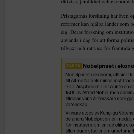
rättvisa, jämlikhet och ekonomisk 
Pristagarnas forskning har även ö
reformer kan hjälpa länder som be
sig. Deras forskning om institutio
används i dag för att forma poli
tillväxt och rättvisa för framtida 
Nobelpriset i ekon
Nobelpriset i ekonomi, officiellt
till Alfred Nobels minne, instift
300-årsjubileum. Det är inte en d
1895 av Alfred Nobel, men adminis
tilldelas varje år forskare som 
vetenskap.
Vinnare utses av Kungliga Vetens
de andra Nobelprisen, en medalj, 
för insatser inom en rad olika ek
tillämpade studier om arbetsma