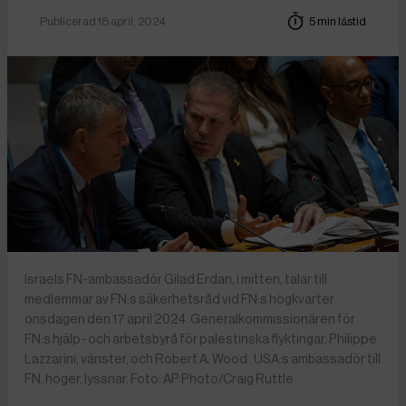
Publicerad 18 april, 2024
5 min lästid
Israels FN-ambassadör Gilad Erdan, i mitten, talar till
medlemmar av FN:s säkerhetsråd vid FN:s högkvarter
onsdagen den 17 april 2024. Generalkommissionären för
FN:s hjälp- och arbetsbyrå för palestinska flyktingar, Philippe
Lazzarini, vänster, och Robert A. Wood , USA:s ambassadör till
FN, höger, lyssnar. Foto: AP Photo/Craig Ruttle