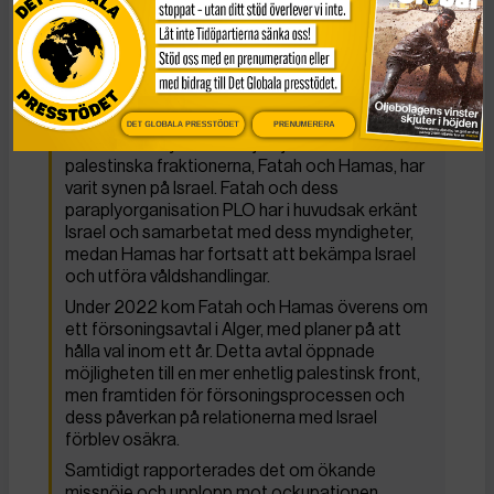
kunnat lösas. Palestinska myndigheten, som
administrerar delar av Västbanken, har varit
internationellt erkänd, medan den islamistiska
rörelsen Hamas, som kontrollerar Gazaremsan,
betraktas som en terroristorganisation av flera
länder, inklusive EU.
DET GLOBALA PRESSTÖDET
PRENUMERERA
Den mest betydande skiljelinjen mellan de två
palestinska fraktionerna, Fatah och Hamas, har
varit synen på Israel. Fatah och dess
paraplyorganisation PLO har i huvudsak erkänt
Israel och samarbetat med dess myndigheter,
medan Hamas har fortsatt att bekämpa Israel
och utföra våldshandlingar.
Under 2022 kom Fatah och Hamas överens om
ett försoningsavtal i Alger, med planer på att
hålla val inom ett år. Detta avtal öppnade
möjligheten till en mer enhetlig palestinsk front,
men framtiden för försoningsprocessen och
dess påverkan på relationerna med Israel
förblev osäkra.
Samtidigt rapporterades det om ökande
missnöje och upplopp mot ockupationen,