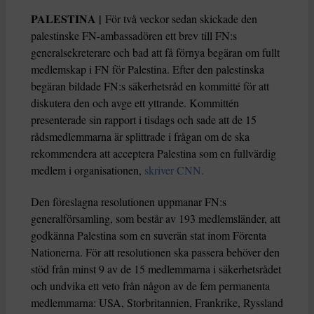
PALESTINA |
För två veckor sedan skickade den
palestinske FN-ambassadören ett brev till FN:s
generalsekreterare och bad att få förnya begäran om fullt
medlemskap i FN för Palestina. Efter den palestinska
begäran bildade FN:s säkerhetsråd en kommitté för att
diskutera den och avge ett yttrande. Kommittén
presenterade sin rapport i tisdags och sade att de 15
rådsmedlemmarna är splittrade i frågan om de ska
rekommendera att acceptera Palestina som en fullvärdig
medlem i organisationen,
skriver CNN.
Den föreslagna resolutionen uppmanar FN:s
generalförsamling, som består av 193 medlemsländer, att
godkänna Palestina som en suverän stat inom Förenta
Nationerna. För att resolutionen ska passera behöver den
stöd från minst 9 av de 15 medlemmarna i säkerhetsrådet
och undvika ett veto från någon av de fem permanenta
medlemmarna: USA, Storbritannien, Frankrike, Ryssland