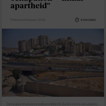
apartheid”
Publicerad 9 januari, 2026
4 min lästid
Det palestinska bostadsområdet El Za’im i östra Jerusalem