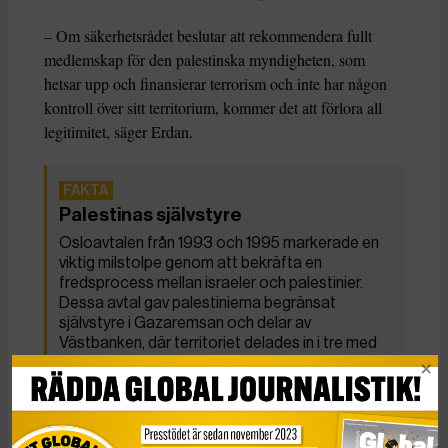
– Om säkerhetsrådet beslutar att rekommendera fullt
medlemskap för den palestinska myndigheten, som
hetsar upp och finansierar terrorism och inte har någon
kontroll över sitt territorium, kommer det att förlora all
legitimitet, säger Erdan.
Palestinas självstyre
Osloavtalen från 1993 och 1995 markerade en
viktig milstolpe genom att bekräfta en
fredsprocess mellan israeler och palestinier.
Dessa avtal gav palestinierna begränsat
självstyre i Gazaremsan och delar av
Västbanken, där territoriet delades in i tre med
varierande grader av palestinskt självstyre.
Trots ambitionen att slutföra förhandlingarna
om Västbankens och Gazas permanenta status
och andra centrala frågor har dessa frågor inte