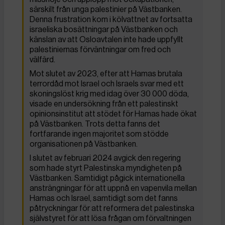
särskilt från unga palestinier på Västbanken.
Denna frustration kom i kölvattnet av fortsatta
israeliska bosättningar på Västbanken och
känslan av att Osloavtalen inte hade uppfyllt
palestiniernas förväntningar om fred och
välfärd.
Mot slutet av 2023, efter att Hamas brutala
terrordåd mot Israel och Israels svar med ett
skoningslöst krig med idag över 30 000 döda,
visade en undersökning från ett palestinskt
opinionsinstitut att stödet för Hamas hade ökat
på Västbanken. Trots detta fanns det
fortfarande ingen majoritet som stödde
organisationen på Västbanken.
I slutet av februari 2024 avgick den regering
som hade styrt Palestinska myndigheten på
Västbanken. Samtidigt pågick internationella
ansträngningar för att uppnå en vapenvila mellan
Hamas och Israel, samtidigt som det fanns
påtryckningar för att reformera det palestinska
självstyret för att lösa frågan om förvaltningen