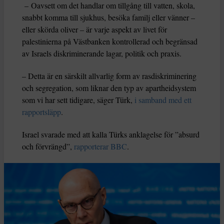
– Oavsett om det handlar om tillgång till vatten, skola,
snabbt komma till sjukhus, besöka familj eller vänner –
eller skörda oliver – är varje aspekt av livet för
palestinierna på Västbanken kontrollerad och begränsad
av Israels diskriminerande lagar, politik och praxis.
– Detta är en särskilt allvarlig form av rasdiskriminering
och segregation, som liknar den typ av apartheidsystem
som vi har sett tidigare, säger Türk,
i samband med ett
rapportsläpp
.
Israel svarade med att kalla Türks anklagelse för ”absurd
och förvrängd”,
rapporterar BBC
.