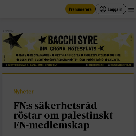
main
content
Prenumerera
Logga in
ANNONS
Nyheter
FN:s säkerhetsråd
röstar om palestinskt
FN-medlemskap