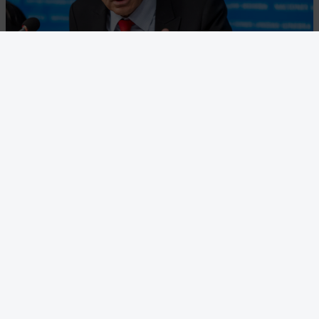
Volker Türk, FN:s högkommissarie för mänskliga rättigheter, likna
Israels styre på Västbanken med apartheid på onsdagen. Foto: Mar
Trezzini/Keystone via AP
Brott mot internationell rätt
Apartheid är ett brott mot internationell rätt som kräver
att stater ska förbjuda rasdiskriminering och apartheid.
Palestinska människorättsorganisationer har länge
beskrivit den israeliska ockupation i termer av apartheid.
Detta med hänvisning till att palestinier som lever på
ockuperad mark styrs av Israels militärstyre, medan de
israeliska bosättare – som i strid med internationell rätt