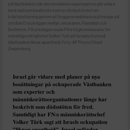
på Västbanken där den israeliska regeringen nu går vidare
med vad som beskrivits som en dödsstöt mot en
tvåstatslösning genom att bygga israeliska bosättningar på
område E1 som ligger mellan Jerusalem, Ramallah och
Betlehem. På onsdagen sade FN:s högkommissarie för
mänskliga rättigheter Volker Türk att Israels styre på
Västbanken liknar apartheid. Foto: AP Photo/Ohad
Zwigenberg
Israel går vidare med planer på nya
bosättningar på ockuperade Västbanken
som experter och
människorättsorganisationer länge har
beskrivit som dödsstöten för fred.
Samtidigt har FN:s människorättschef
Volker Türk sagt att Israels ockupation
”liknar apartheid”. Israel avfärdar