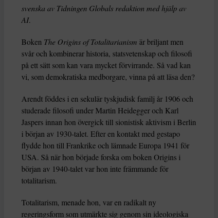
svenska av Tidningen Globals redaktion med hjälp av
AI
.
Boken
The Origins of Totalitarianism
är briljant men
svår och kombinerar historia, statsvetenskap och filosofi
på ett sätt som kan vara mycket förvirrande. Så vad kan
vi, som demokratiska medborgare, vinna på att läsa den?
Arendt föddes i en sekulär tyskjudisk familj år 1906 och
studerade filosofi under Martin Heidegger och Karl
Jaspers innan hon övergick till sionistisk aktivism i Berlin
i början av 1930-talet. Efter en kontakt med gestapo
flydde hon till Frankrike och lämnade Europa 1941 för
USA. Så när hon började forska om boken Origins i
början av 1940-talet var hon inte främmande för
totalitarism.
Totalitarism, menade hon, var en radikalt ny
regeringsform som utmärkte sig genom sin ideologiska