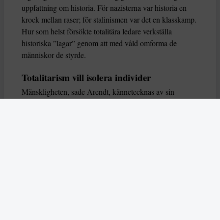
uppfattning om historia. För nazisterna var historia en
krock mellan raser; för stalinismen var det en klasskamp.
Hur som helst försökte totalitära ledare verkställa
historiska ”lagar” genom att med våld omforma de
människor de styrde.
Totalitarism vill isolera individer
Mänskligheten, sade Arendt, kännetecknas av sin
oändliga variation – ingen person kan någonsin helt
ersätta en annan. Totalitarism syftade till att förstöra
detta. Den isolerade individer, upplöste de band genom
vilka de förenar och stärker varandra, och försökte
utplåna den mänskliga personligheten.
Koncentrationslägrens totala dominans gjorde det genom
att reducera varje fånge till ”en bunt reaktioner som kan
likvideras och ersättas” innan de dödas. Med alla i
slutändan utsatta för detta hot, gjorde totalitarismen den
mänskliga personen som sådan överflödig.