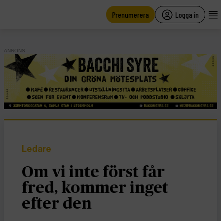
main
content
Prenumerera
Logga in
ANNONS
Ledare
Om vi inte först får
fred, kommer inget
efter den