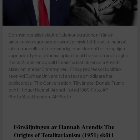
Den nyimperialistiska kraftdemonstrationen från en
amerikansk regering som avrättar civila båtbesättningar på
internationellt vatten samtidigt som den sätter in reguljära
väpnade styrkor på hemmaplan för att bekämpa brottslighet
framstår som en appell till samma instinkter som Arendt
skrev om, menar Christopher J Finlay, professor i politisk
teori vid Durham University i en text som tidigare har
publicerats i The Conversation. Till vänster Donald Trump,
och till höger Hannah Arendt, fotad 1969. Foto: AP
Photo/Alex Brandon | AP Photo
Försäljningen av Hannah Arendts The
Origins of Totalitarianism (1951) sköt i