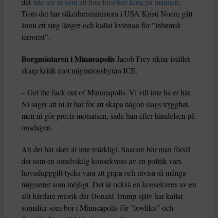
det
inte ser ut som att hon försöker köra på mannen
.
Trots det har säkerhetsministern i USA Kristi Noem gått
ännu ett steg längre och kallat kvinnan för ”inhemsk
terrorist”.
Borgmästaren i Minneapolis
Jacob Frey riktar istället
skarp kritik mot migrationsbyrån ICE.
– Get the fuck out of Minneapolis. Vi vill inte ha er här.
Ni säger att ni är här för att skapa någon slags trygghet,
men ni gör precis motsatsen, sade han efter händelsen på
onsdagen.
Att det här sker är inte märkligt. Snarare bör man förstå
det som en oundviklig konsekvens av en politik vars
huvuduppgift tycks vara att gripa och utvisa så många
migranter som möjligt. Det är också en konsekvens av en
allt hårdare retorik där Donald Trump själv har kallat
somalier som bor i Minneapolis för ”lowlifes” och