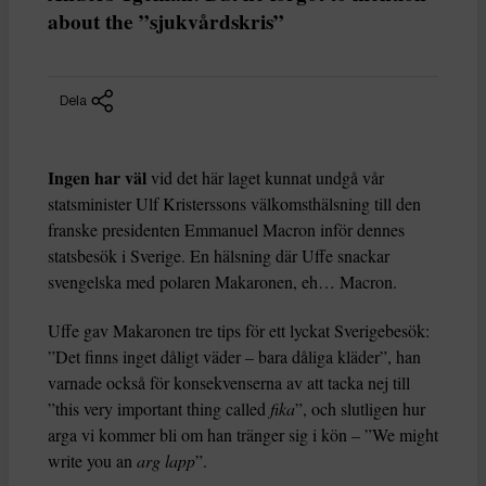
about the ”sjukvårdskris”
Dela
Ingen har väl
vid det här laget kunnat undgå vår
statsminister Ulf Kristerssons välkomsthälsning till den
franske presidenten Emmanuel Macron inför dennes
statsbesök i Sverige. En hälsning där Uffe snackar
svengelska med polaren Makaronen, eh… Macron.
Uffe gav Makaronen tre tips för ett lyckat Sverigebesök:
”Det finns inget dåligt väder – bara dåliga kläder”, han
varnade också för konsekvenserna av att tacka nej till
”this very important thing called
fika
”, och slutligen hur
arga vi kommer bli om han tränger sig i kön – ”We might
write you an
arg lapp
”.