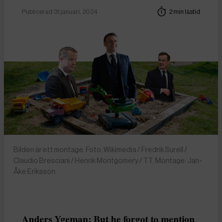
Publicerad 31 januari, 2024
2 min lästid
Bilden är ett montage. Foto: Wikimedia / Fredrik Surell /
Claudio Bresciani / Henrik Montgomery / TT. Montage: Jan-
Åke Eriksson
Anders Ygeman: But he forgot to mention