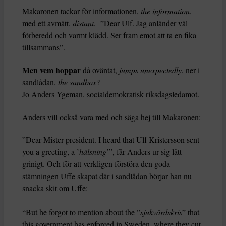
Makaronen tackar för informationen,
the information
,
med ett avmätt,
distant
, ”Dear Ulf. Jag anländer väl
förberedd och varmt klädd. Ser fram emot att ta en fika
tillsammans”.
Men vem hoppar
då oväntat,
jumps unexpectedly
, ner i
sandlådan,
the sandbox
?
Jo Anders Ygeman, socialdemokratisk riksdagsledamot.
Anders vill också vara med och säga hej till Makaronen:
”Dear Mister president. I heard that Ulf Kristersson sent
you a greeting, a ’
hälsning
’”, får Anders ur sig lätt
grinigt. Och för att verkligen förstöra den goda
stämningen Uffe skapat där i sandlådan börjar han nu
snacka skit om Uffe:
“But he forgot to mention about the ”
sjukvårdskris
” that
this government has enforced in Sweden, where they cut