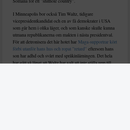
Somalia för ett ”shithole country”.
I Minneapolis bor också Tim Waltz, tidigare
vicepresidentkandidat och en av få demokrater i USA
som går hem i olika läger, och som kanske skulle kunna
utmana republikanerna om makten i nästa presidentval.
För att detronisera det här hotet har
Maga-supportrar kört
förbi utanför hans hus och ropat ”retard”
eftersom hans
son har adhd och svårt med språkinlärningen. Det hela
har gått så långt att Waltz har valt att inte ställa upp till
omval som guvernör.
En del skulle kanskesäga att det här är sådant som bara
sker i USA, men vi vet att jakt på papperslösa också är
något som Sverigedemokraterna drömmer om. Vi vet
också att den hårda retoriken sedan länge även är en del
av svensk politik. Det som hände i Minneapolis skulle
inom en snar framtid lika gärna kunna hända i
Stockholm eller Göteborg. Om Jimmie Åkesson får som