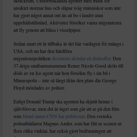
skräckfilm. Uniformsklädda agenter med mask för
ansiktet stormar hus och släpar iväg människor som inte
har gjort något annat ont än att bo i landet utan
uppehållstillstånd. Aktivister försöker varna migranterna
att fly genom att blåsa i visselpipor.
Sedan snart ett år tillbaka är det här vardagen för många i
USA, och nu har den hårdföra
migrationspolitiken
dessutom skördat ett dödsoffer
. Den
37-åriga småbarnsmamman Renee Nicole Good sköts till
döds av en Ice-agent när hon försökte fly i sin bil i
Minneapolis – inte så långt ifrån den plats där George
Floyd mördades av poliser.
Enligt Donald Trump ska agenten ha skjutit henne i
självförsvar, men det är inget som går att se på den film
som
bland annat CNN har publicerat
. Den svenska
polisutbildaren Magnus Ander, som har fått se scenen ur
flera olika vinklar, har också gjort bedömningen att