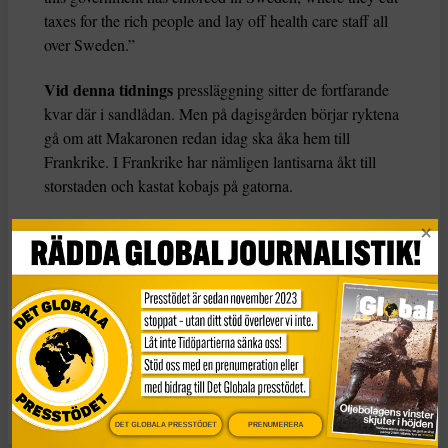
taxes for the rich people and lay off health care staff all
over Sweden.”
Vid denna tidnings
pressläggning sitter de fortfarande
kvar där i sandlådan. Men på dagisgården börjar ryktena
gå om att Makaronen redan idag ska åka hem till
Frankrike. I Frankrike har nämligen lantisarna åkt till
storstaden och kastat kobajs på gatorna.
Fotnot: Alla citat är autentiska.
Sandlådeincidenten är inte det.
KATEGORI
TAGGAR
Citatet
Sverige
Ulf Kristersson
DET GLOBALA PRESSTÖDET
PRENUMERERA