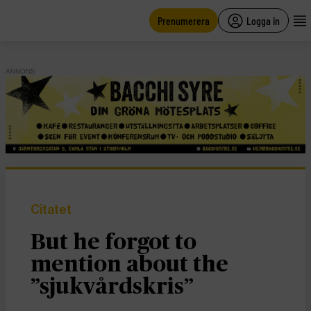
main
content
Prenumerera
Logga in
ANNONS
Citatet
But he forgot to
mention about the
”sjukvårdskris”