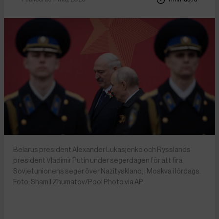
Belarus president Alexander Lukasjenko och Rysslands
president Vladimir Putin under segerdagen för att fira
Sovjetunionens seger över Nazityskland, i Moskva i lördags.
Foto: Shamil Zhumatov/Pool Photo via AP