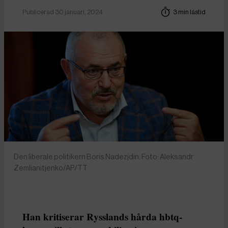
Publicerad 30 januari, 2024
3 min lästid
Den liberale politikern Boris Nadezjdin. Foto: Aleksandr
Zemlianitjenko/AP/TT
Han kritiserar Rysslands hårda hbtq-