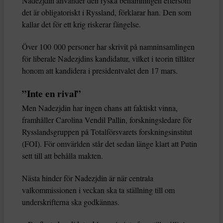
Nadezjdin använder den ryska benämningen eftersom
det är obligatoriskt i Ryssland, förklarar han. Den som
kallar det för ett krig riskerar fängelse.
Över 100 000 personer har skrivit på namninsamlingen
för liberale Nadezjdins kandidatur, vilket i teorin tillåter
honom att kandidera i presidentvalet den 17 mars.
”Inte en rival”
Men Nadezjdin har ingen chans att faktiskt vinna,
framhåller Carolina Vendil Pallin, forskningsledare för
Rysslandsgruppen på Totalförsvarets forskningsinstitut
(FOI). För omvärlden står det sedan länge klart att Putin
sett till att behålla makten.
Nästa hinder för Nadezjdin är när centrala
valkommissionen i veckan ska ta ställning till om
underskrifterna ska godkännas.