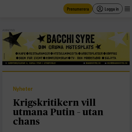
main
content
Prenumerera
Logga in
ANNONS
Nyheter
Krigskritikern vill
utmana Putin – utan
chans