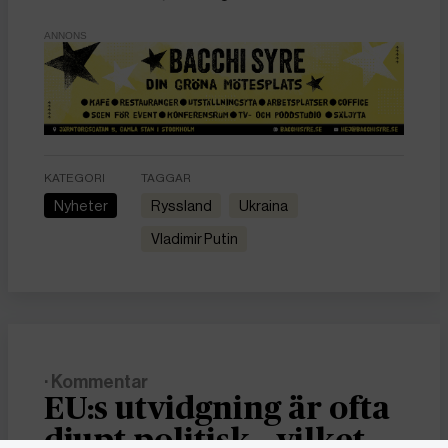
ANNONS
KATEGORI
TAGGAR
Nyheter
Ryssland
Ukraina
Vladimir Putin
· Kommentar
EU:s utvidgning är ofta
djupt politisk – vilket