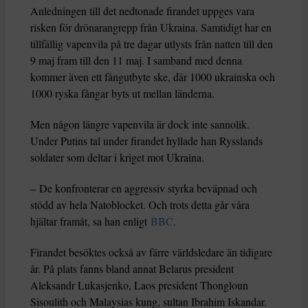
Anledningen till det nedtonade firandet uppges vara
risken för drönarangrepp från Ukraina. Samtidigt har en
tillfällig vapenvila på tre dagar utlysts från natten till den
9 maj fram till den 11 maj. I samband med denna
kommer även ett fångutbyte ske, där 1000 ukrainska och
1000 ryska fångar byts ut mellan länderna.
Men någon längre vapenvila är dock inte sannolik.
Under Putins tal under firandet hyllade han Rysslands
soldater som deltar i kriget mot Ukraina.
– De konfronterar en aggressiv styrka beväpnad och
stödd av hela Natoblocket. Och trots detta går våra
hjältar framåt, sa han enligt
BBC
.
Firandet besöktes också av färre världsledare än tidigare
år. På plats fanns bland annat Belarus president
Aleksandr Lukasjenko, Laos president Thongloun
Sisoulith och Malaysias kung, sultan Ibrahim Iskandar.