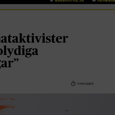
ataktivister
olydiga
ar”
3 min lästid