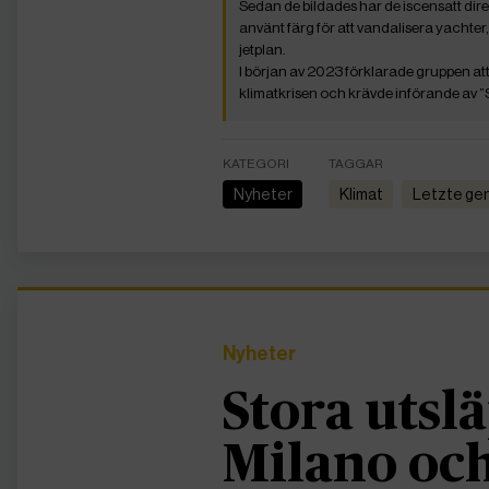
Sedan de bildades har de iscensatt dire
använt färg för att vandalisera yachte
jetplan.
I början av 2023 förklarade gruppen at
klimatkrisen och krävde införande av ”
KATEGORI
TAGGAR
Nyheter
Klimat
Letzte ge
Nyheter
Stora utslä
Milano och