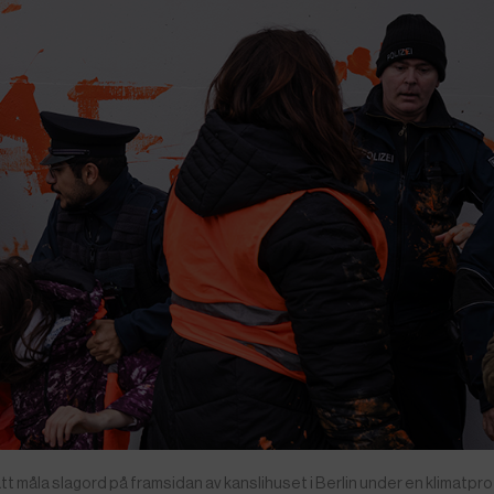
tt måla slagord på framsidan av kanslihuset i Berlin under en klimatpr