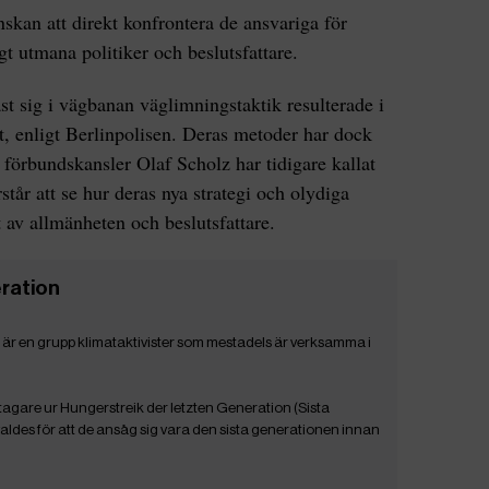
skan att direkt konfrontera de ansvariga för
igt utmana politiker och beslutsfattare.
t sig i vägbanan väglimningstaktik resulterade i
et, enligt Berlinpolisen. Deras metoder har dock
 förbundskansler Olaf Scholz har tidigare kallat
står att se hur deras nya strategi och olydiga
 av allmänheten och beslutsfattare.
ration
 är en grupp klimataktivister som mestadels är verksamma i
tagare ur Hungerstreik der letzten Generation (Sista
ldes för att de ansåg sig vara den sista generationen innan