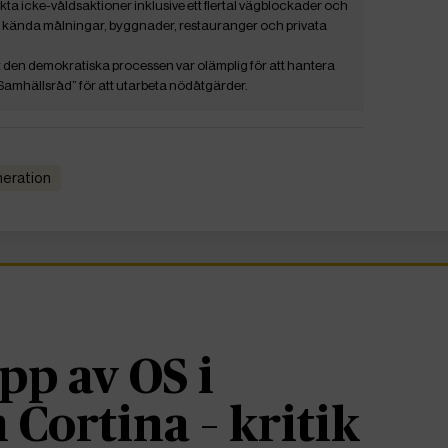
kta icke-våldsaktioner inklusive ett flertal vägblockader och
r, kända målningar, byggnader, restauranger och privata
t den demokratiska processen var olämplig för att hantera
Samhällsråd” för att utarbeta nödåtgärder.
neration
pp av OS i
 Cortina – kritik