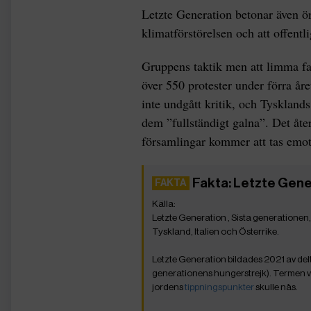
Letzte Generation betonar även ön
klimatförstörelsen och att offentl
Gruppens taktik men att limma fas
över 550 protester under förra år
inte undgått kritik, och Tysklands
dem ”fullständigt galna”. Det åter
församlingar kommer att tas emot
Fakta: Letzte Gene
Letzte Generation , Sista generationen,
Tyskland, Italien och Österrike.
Letzte Generation bildades 2021 av del
generationens hungerstrejk). Termen va
jordens
tippningspunkter
skulle nås.