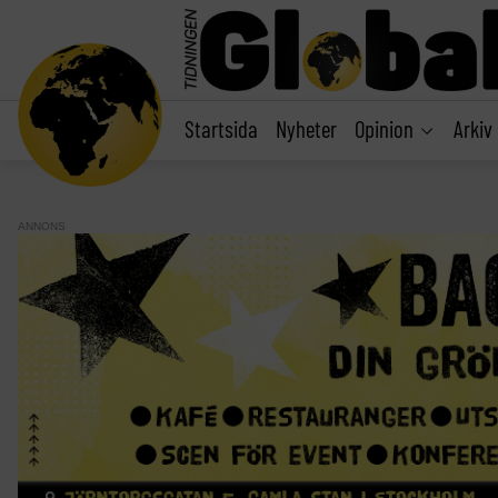
main
content
Startsida
Nyheter
Opinion
Arkiv
ANNONS