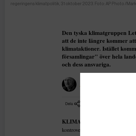
regeringens klimatpolitik, 31 oktober 2023. Foto: AP Photo /Mar
Den tyska klimatgruppen Le
att de inte längre kommer att 
klimataktioner. Istället komm
församlingar" över hela land
och dess ansvariga.
Jan-Åke Eriksson
Dela
KLIMAT |
Tyska klimataktiviste
kontroversiella taktik att limma f