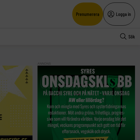
Prenumerera
Logga in
Sök
ANNONS