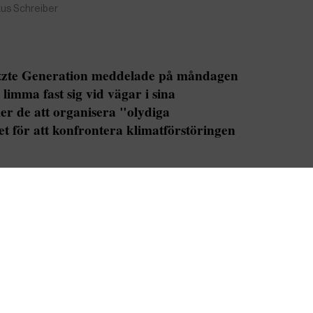
kus Schreiber
tzte Generation meddelade på måndagen
limma fast sig vid vägar i sina
er de att organisera "olydiga
et för att konfrontera klimatförstöringen
Fler artiklar av skribenten
r från Letzte Generation har övergivit sin
ast sig vid vägar, meddelade gruppen i ett