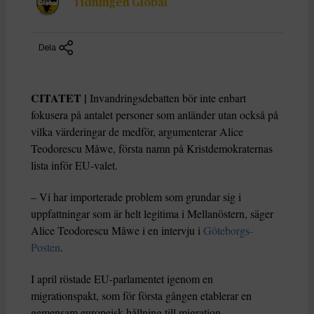
Tidningen Global
Dela
CITATET |
Invandringsdebatten bör inte enbart
fokusera på antalet personer som anländer utan också på
vilka värderingar de medför, argumenterar Alice
Teodorescu Måwe, första namn på Kristdemokraternas
lista inför EU-valet.
– Vi har importerade problem som grundar sig i
uppfattningar som är helt legitima i Mellanöstern, säger
Alice Teodorescu Måwe i en intervju i
Göteborgs-
Posten
.
I april röstade EU-parlamentet igenom en
migrationspakt, som för första gången etablerar en
gemensam europeisk hållning till migration.