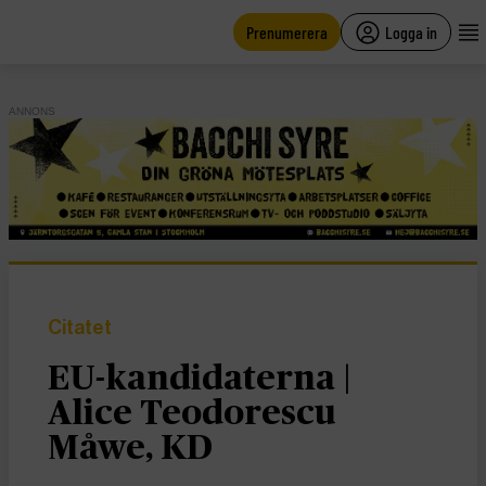
main
content
Prenumerera
Logga in
ANNONS
Citatet
EU-kandidaterna |
Alice Teodorescu
Måwe, KD