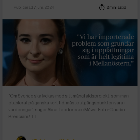
Publicerad 7 juni, 2024
2 min lästid
”Om Sverige ska lyckas med sitt mångfaldsprojekt, som man
etablerat på ganska kort tid, måste utgångspunkten vara i
värderingar”, säger Alice Teodorescu Måwe. Foto: Claudio
Bresciani / TT