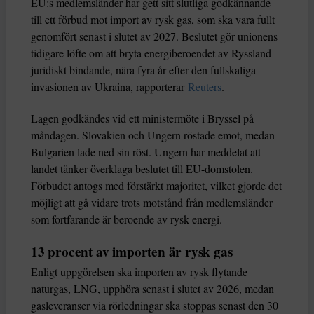
EU:s medlemsländer har gett sitt slutliga godkännande
till ett förbud mot import av rysk gas, som ska vara fullt
genomfört senast i slutet av 2027. Beslutet gör unionens
tidigare löfte om att bryta energiberoendet av Ryssland
juridiskt bindande, nära fyra år efter den fullskaliga
invasionen av Ukraina, rapporterar
Reuters
.
Lagen godkändes vid ett ministermöte i Bryssel på
måndagen. Slovakien och Ungern röstade emot, medan
Bulgarien lade ned sin röst. Ungern har meddelat att
landet tänker överklaga beslutet till EU-domstolen.
Förbudet antogs med förstärkt majoritet, vilket gjorde det
möjligt att gå vidare trots motstånd från medlemsländer
som fortfarande är beroende av rysk energi.
13 procent av importen är rysk gas
Enligt uppgörelsen ska importen av rysk flytande
naturgas, LNG, upphöra senast i slutet av 2026, medan
gasleveranser via rörledningar ska stoppas senast den 30