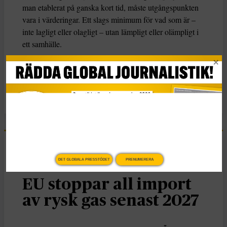
man etablerat på ganska kort tid, måste utgångspunkten
vara i värderingar. Ett slags minimum för vad som är –
inte lagligt eller olagligt – utan lämpligt eller olämpligt i
ett samhälle.
KATEGORI
TAGGAR
Citatet
Alice Teodorescu Måwe
EU
Nyheter
DET GLOBALA PRESSTÖDET
PRENUMERERA
EU stoppar all import
av rysk gas senast 2027