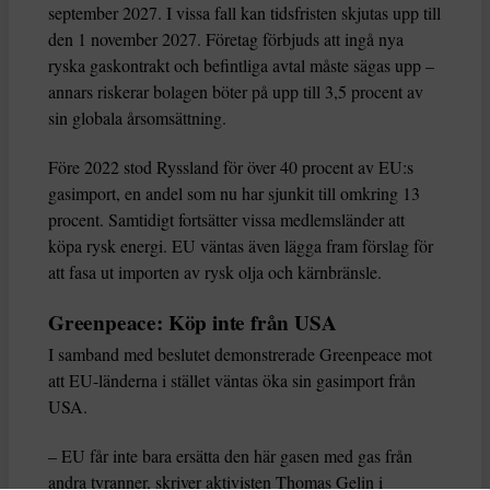
september 2027. I vissa fall kan tidsfristen skjutas upp till
den 1 november 2027. Företag förbjuds att ingå nya
ryska gaskontrakt och befintliga avtal måste sägas upp –
annars riskerar bolagen böter på upp till 3,5 procent av
sin globala årsomsättning.
Före 2022 stod Ryssland för över 40 procent av EU:s
gasimport, en andel som nu har sjunkit till omkring 13
procent. Samtidigt fortsätter vissa medlemsländer att
köpa rysk energi. EU väntas även lägga fram förslag för
att fasa ut importen av rysk olja och kärnbränsle.
Greenpeace: Köp inte från USA
I samband med beslutet demonstrerade Greenpeace mot
att EU-länderna i stället väntas öka sin gasimport från
USA.
– EU får inte bara ersätta den här gasen med gas från
andra tyranner, skriver aktivisten Thomas Gelin i