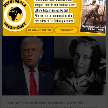
lära oss om
högerextrem populism
Publicerad 2 januari, 2026
6 min lästid
DET GLOBALA PRESSTÖDET
PRENUMERERA
Den nyimperialistiska kraftdemonstrationen från en