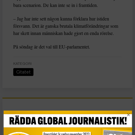
bara scenarion. De kan inte se in i framtiden.
– Jag har inte sett någon kunna förklara hur istiden
försvann. Det är ganska brutala klimatförändringar som
har skett innan människan hade gjort en enda rörelse.
På söndag är det val till EU-parlamentet.
KATEGORI
Citatet
Essä
Vad Hanna Arendt kan