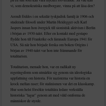
vi, som demokratiska medborgare, vinna på att läsa den?
Arendt föddes i en sekulär tyskjudisk familj år 1906 och
studerade filosofi under Martin Heidegger och Karl
Jaspers innan hon övergick till sionistisk aktivism i Berlin
i början av 1930-talet. Efter en kontakt med gestapo
flydde hon till Frankrike och lämnade Europa 1941 för
USA. Så när hon började forska om boken Origins i
början av 1940-talet var hon inte främmande för
totalitarism.
Totalitarism, menade hon, var en radikalt ny
regeringsform som utmärkte sig genom sin ideologiska
uppfattning om historia. För nazisterna var historia en
krock mellan raser; för stalinismen var det en klasskamp.
Hur som helst försökte totalitära ledare verkställa
historiska ”lagar” genom att med våld omforma de
människor de styrde.