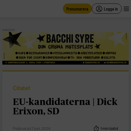
main
content
Prenumerera
Logga in
ANNONS
Citatet
EU-kandidaterna | Dick
Erixon, SD
Publicerad 7 juni, 2024
1 min lästid