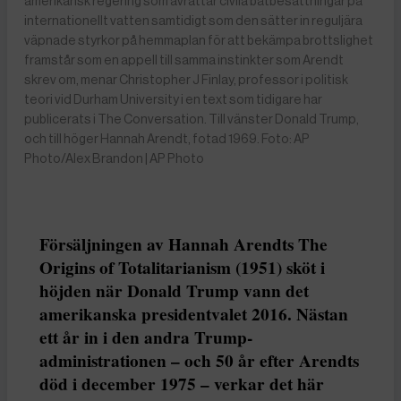
amerikansk regering som avrättar civila båtbesättningar på
internationellt vatten samtidigt som den sätter in reguljära
väpnade styrkor på hemmaplan för att bekämpa brottslighet
framstår som en appell till samma instinkter som Arendt
skrev om, menar Christopher J Finlay, professor i politisk
teori vid Durham University i en text som tidigare har
publicerats i The Conversation. Till vänster Donald Trump,
och till höger Hannah Arendt, fotad 1969. Foto: AP
Photo/Alex Brandon | AP Photo
Försäljningen av Hannah Arendts The
Origins of Totalitarianism (1951) sköt i
höjden när Donald Trump vann det
amerikanska presidentvalet 2016. Nästan
ett år in i den andra Trump-
administrationen – och 50 år efter Arendts
död i december 1975 – verkar det här