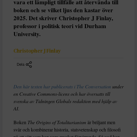
vara ett lämpligt tillfälle att återvända till
boken och se vilket ljus den kastar över
2025. Det skriver Christopher J Finlay,
professor i politisk teori vid Durham
University.
Christopher J Finlay
Dela
Den här texten har publicerats i The Conversation
under
en Creative Commons-licens och har översatts till
svenska av Tidningen Globals redaktion med hjälp av
AI
.
Boken
The Origins of Totalitarianism
är briljant men
svår och kombinerar historia, statsvetenskap och filosofi
på ett sätt som kan vara mycket förvirrande. Så vad kan