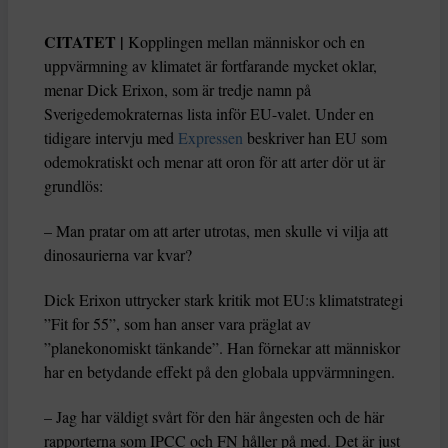
CITATET |
Kopplingen mellan människor och en
uppvärmning av klimatet är fortfarande mycket oklar,
menar Dick Erixon, som är tredje namn på
Sverigedemokraternas lista inför EU-valet. Under en
tidigare intervju med
Expressen
beskriver han EU som
odemokratiskt och menar att oron för att arter dör ut är
grundlös:
– Man pratar om att arter utrotas, men skulle vi vilja att
dinosaurierna var kvar?
Dick Erixon uttrycker stark kritik mot EU:s klimatstrategi
”Fit for 55”, som han anser vara präglat av
”planekonomiskt tänkande”. Han förnekar att människor
har en betydande effekt på den globala uppvärmningen.
– Jag har väldigt svårt för den här ångesten och de här
rapporterna som IPCC och FN håller på med. Det är just