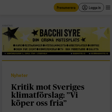
main
content
Prenumerera
Logga in
ANNONS
Nyheter
Kritik mot Sveriges
klimatförslag: ”Vi
köper oss fria”