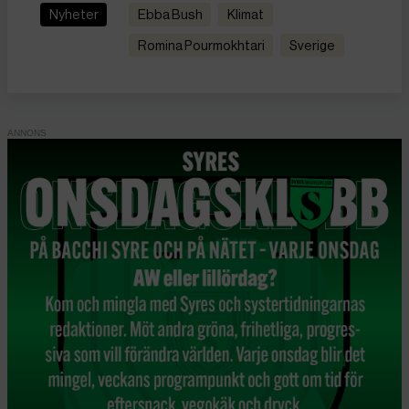
Nyheter
Ebba Bush
Klimat
Romina Pourmokhtari
Sverige
Nyheter
EU bjuder in
talibanerna trots skarp
kritik
Publicerad 17 juni, 2026
3 min lästid
EU har inte erkänt talibanerna som de facto styr Afghanistan