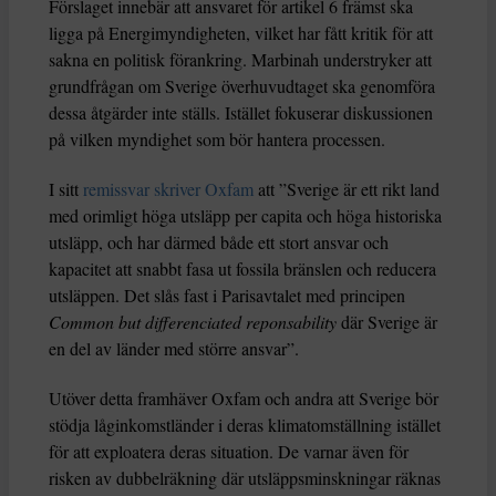
Förslaget innebär att ansvaret för artikel 6 främst ska
ligga på Energimyndigheten, vilket har fått kritik för att
sakna en politisk förankring. Marbinah understryker att
grundfrågan om Sverige överhuvudtaget ska genomföra
dessa åtgärder inte ställs. Istället fokuserar diskussionen
på vilken myndighet som bör hantera processen.
I sitt
remissvar skriver Oxfam
att ”Sverige är ett rikt land
med orimligt höga utsläpp per capita och höga historiska
utsläpp, och har därmed både ett stort ansvar och
kapacitet att snabbt fasa ut fossila bränslen och reducera
utsläppen. Det slås fast i Parisavtalet med principen
Common but differenciated reponsability
där Sverige är
en del av länder med större ansvar”.
Utöver detta framhäver Oxfam och andra att Sverige bör
stödja låginkomstländer i deras klimatomställning istället
för att exploatera deras situation. De varnar även för
risken av dubbelräkning där utsläppsminskningar räknas