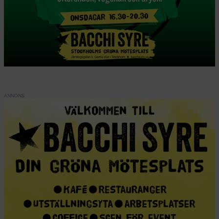
sedan 2021. Trots det har Bryssel bjudit in representanter
från talibanerna till så kallade tekniska samtal. EU vill öka
utvisningarna till landet, trots det svåra människorättsliga
läget i landet, och trots att samtalen riskerar att legitimera
deras styre. Här: En kvinna demonstrerar i Bryssel i augusti
2021 för att sprida kunskap om läget i Afghanistan. Foto: AP
Photo/Francisco Seco
EU har bjudit in talibanerna för
”tekniska samtal” i Bryssel med syftet att
öka antalet utvisningar till Afghanistan.
Kritiker ifrågasätter det etiska i att skicka
människor som flytt tillbaka till
Afghanistan, och samtalen kritiseras också
för att normalisera ”en regim präglad av
könsapartheid och terror”.