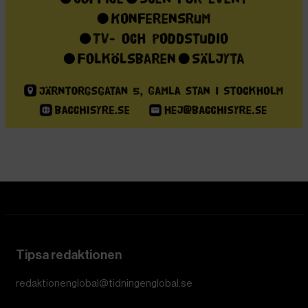
Bella Frank
Chefredaktör
Dela
EU har inte erkänt talibanernas de facto-styre i
Afghanistan men EU-kommissionen har ändå bjudit in
företrädare från talibanerna till Bryssel i nästa vecka.
Under mötet kommer bland annat representanter från
Sverige att närvara, liksom representanter från EU-
kommissionen och EU:s utrikesdepartement, Europeiska
utrikestjänsten.
Talibanernas delegation kommer att ledas av
talesmannen för deras utrikesministerium Abdul Qahar
Balkhi, och väntas tas emot i Bryssel på måndag eller
tisdag i nästa vecka,
rapporterar Radio Free