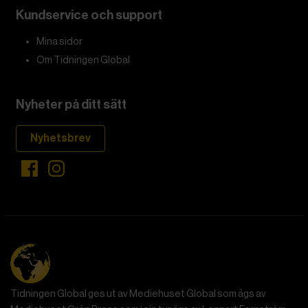
Europe/Radio Liberty
.
Vill öka utvisningarna
En talesperson för EU har hävdat att mötet
inte kommer
att innebära ett erkännande
av talibanerna. Syftet är att
öka antalet utvisningar till Afghanistan, något som
kritiseras av människorättsorganisationer som ifrågasätter
det etiska i att tvinga tillbaka människor som har flytt på
grund av den svåra människorättsliga situationen i
landet.
– Detta är ett allvarligt misstag, säger Shagofah Ghafori
från den Brysselbaserade oberoende tankesmedjan
Centre for European Policy Studies, och fortsätter:
– I bästa fall ger Bryssel efter för snäva politiska
påtryckningar. I värsta fall bidrar man till att normalisera
en regim präglad av könsapartheid och terror – allt i
utbyte mot en kortsiktig ”lösning” på migrationsfrågan