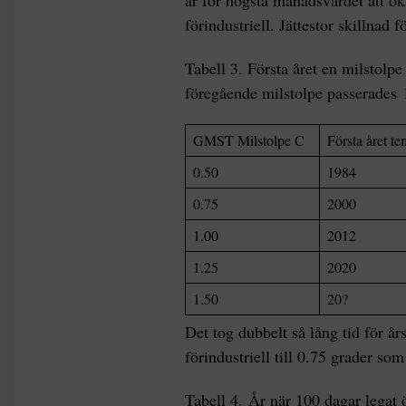
år för högsta månadsvärdet att öka
förindustriell. Jättestor skillna
Tabell 3. Första året en milstolp
föregående milstolpe passerades
GMST Milstolpe C
Första året t
0.50
1984
0.75
2000
1.00
2012
1.25
2020
1.50
20?
Det tog dubbelt så lång tid för år
förindustriell till 0.75 grader som 
Tabell 4. År när 100 dagar legat