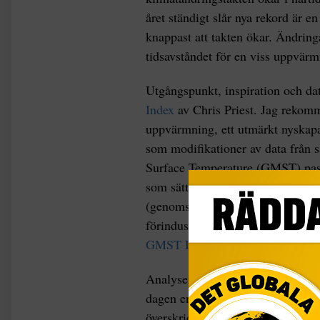
året ständigt slår nya rekord är 
knappast att takten ökar. Ändrin
tidsavståndet för en viss uppvärm
Utgångspunkt, inspiration och d
Index
av Chris Priest. Jag rekomm
uppvärmning, ett utmärkt nyskapa
som modifikationer av data från 
Surface Temperature (GMST) pass
som sätts till 0.50, 1.00, 1.25, 1.
(genomsnittet 1850-1900). Varje
förindustriell tid (anomali) har 
GMST Data Sets – Paris Agreeme
Analysen resulterar i 4 tabeller 
dagen en temperatur överskrids, f
överskridits.