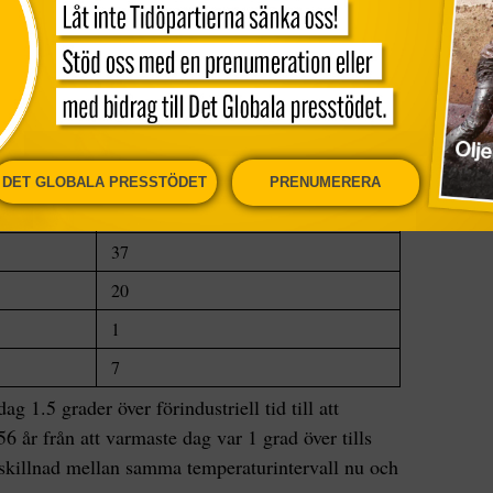
mperatur
uppnås första gången och hur länge det
 registrerades.
mp>Milstolpe
År efter att tidigare Milstolpe passerades
DET GLOBALA PRESSTÖDET
PRENUMERERA
19
37
20
1
7
ag 1.5 grader över förindustriell tid till att
6 år från att varmaste dag var 1 grad över tills
r skillnad mellan samma temperaturintervall nu och