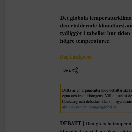
Det globala temperaturklimat
den etablerade klimatforskn
tydliggör i tabeller hur tiden
högre temperaturer.
Dag Lindgren
Dela
Detta är en argumenterande debattartikel 
egna och inte tidningens. Vill du också d
blanksteg och debattartiklar om nya ämne
ake.eriksson@tidningenglobal.se
DEBATT |
Den globala temperat
klimatändringstakten ökar i närti