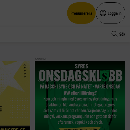
Prenumerera
Logga in
Sök
ANNONS