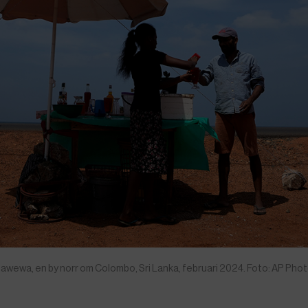
Mahawewa, en by norr om Colombo, Sri Lanka, februari 2024. Foto: AP Ph