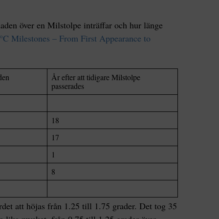
aden över en Milstolpe inträffar och hur länge
°C Milestones – From First Appearance to
den
År efter att tidigare Milstolpe
passerades
18
17
1
8
et att höjas från 1.25 till 1.75 grader. Det tog 35