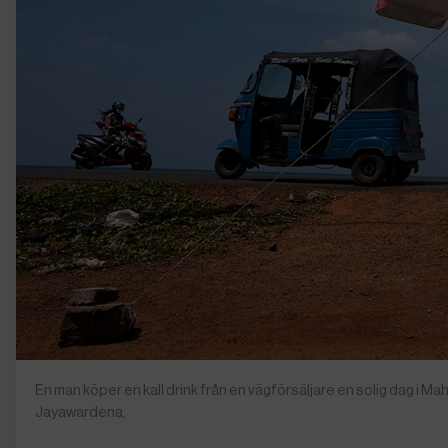
En man köper en kall drink från en vägförsäljare en solig dag i 
Jayawardena,