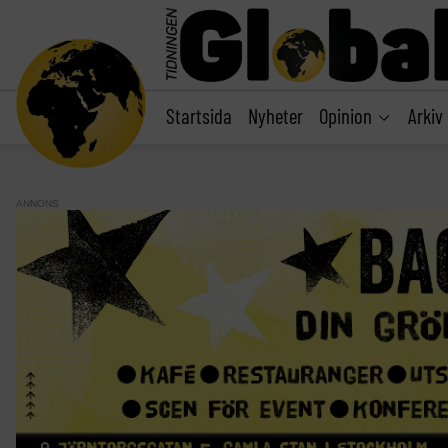
main
content
Startsida
Nyheter
Opinion
Arkiv
ANNONS