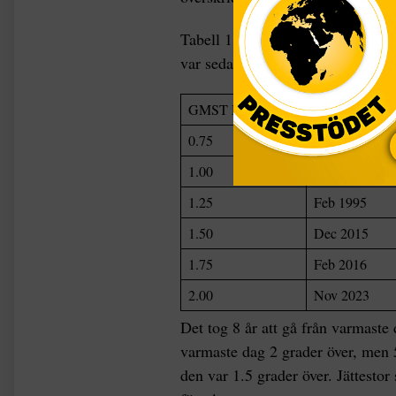
Tabell 1.
Tidpunkt när en dagste
var sedan en lägre milstolpe först
GMST Milstolpe C
Första dag te
0.75
Feb 1941
1.00
Jan 1958
1.25
Feb 1995
1.50
Dec 2015
1.75
Feb 2016
2.00
Nov 2023
Det tog 8 år att gå från varmaste d
varmaste dag 2 grader över, men 5
den var 1.5 grader över. Jättesto