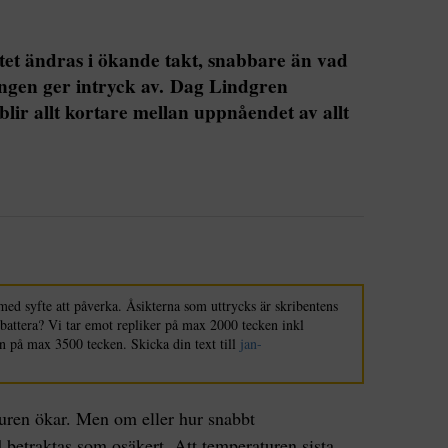
et ändras i ökande takt, snabbare än vad
ingen ger intryck av. Dag Lindgren
 blir allt kortare mellan uppnåendet av allt
med syfte att påverka. Åsikterna som uttrycks är skribentens
ebattera? Vi tar emot repliker på max 2000 tecken inkl
n på max 3500 tecken. Skicka din text till
jan-
uren ökar. Men om eller hur snabbt
d betraktas som osäkert. Att temperaturen sista