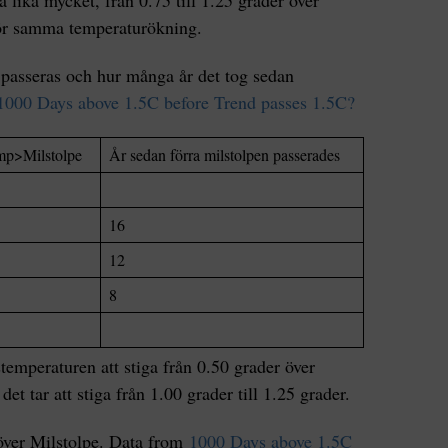
 lika mycket, från 0.75 till 1.25 grader över
d för samma temperaturökning.
e passeras och hur många år det tog sedan
1000 Days above 1.5C before Trend passes 1.5C?
emp>Milstolpe
År sedan förra milstolpen passerades
16
12
8
stemperaturen att stiga från 0.50 grader över
det tar att stiga från 1.00 grader till 1.25 grader.
 över Milstolpe. Data from
1000 Days above 1.5C