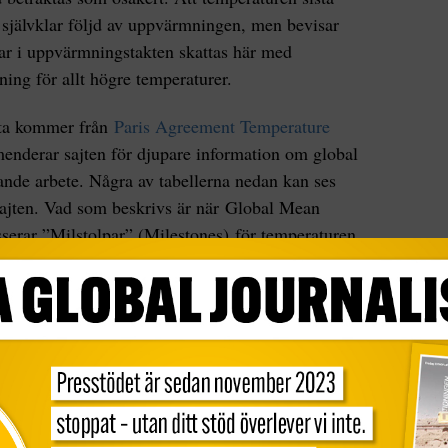
en självklar följd av uppvärmningen, men bevisar
gar i uppvärmningstakten skattas här med
ning för allt högre temperaturer.
ata kommer från
Paris Agreement Temperature
enderar sajten för djupare information om global
nde arbete. Några av tabellerna nedan kan ses
sajten. Vad som beskrivs är när Global Mean
erar ”Milstolpar” (Milestones) för temperaturen
50, 1.75 och 2.00 grader över förindustriell tid
 datums globala temperatur jämfört med
registrerats. För analysen används ”Copernicus”
nt Temperature Index
.
som visar temperaturökning över tiden: Första
örsta månaden, första året och när 100 dagar