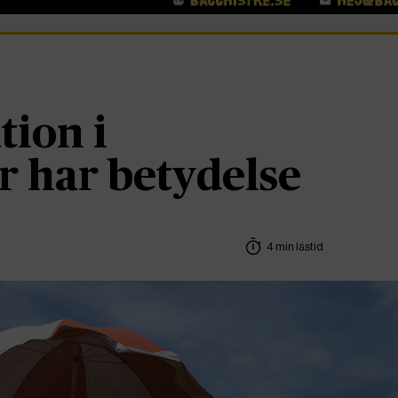
tion i
 har betydelse
4 min lästid