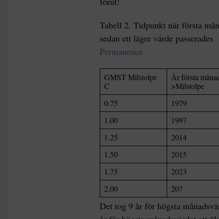
förut!
Tabell 2. Tidpunkt när första mån
sedan ett lägre värde passerades
Permanence
GMST Milstolpe
År första måna
C
>Milstolpe
0.75
1979
1.00
1997
1.25
2014
1.50
2015
1.75
2023
2.00
20?
Det tog 9 år för högsta månadsvärd